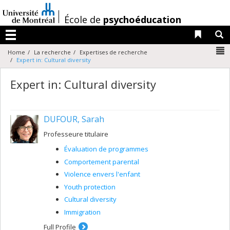
Passer
au
/
École de
psychoéducation
contenu
Liens 
R
Menu
N
Home
La recherche
Expertises de recherche
Expert in: Cultural diversity
Expert in: Cultural diversity
DUFOUR, Sarah
Professeure titulaire
Évaluation de programmes
Comportement parental
Violence envers l'enfant
Youth protection
Cultural diversity
Immigration
Full Profile