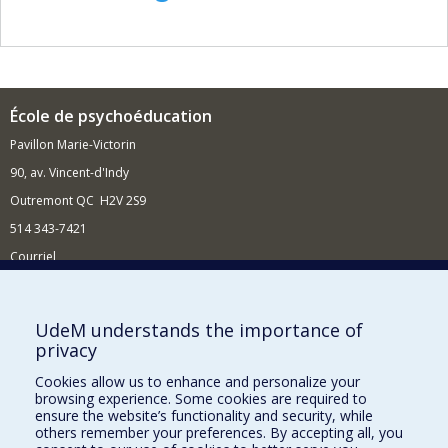
École de psychoéducation
Pavillon Marie-Victorin
90, av. Vincent-d'Indy
Outremont QC H2V 2S9
514 343-7421
Courriel
Nouvelles
Comment soutenir l'École?
UdeM understands the importance of
privacy
BESOIN D'AIDE?
Cookies allow us to enhance and personalize your
Plan du site
browsing experience. Some cookies are required to
Signaler une erreur
ensure the website’s functionality and security, while
others remember your preferences. By accepting all, you
Accessibilité