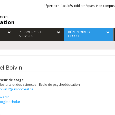
Liens
Répertoire
Facultés
Bibliothèques
Plan campus
externes
ences
ation
RESSOURCES ET
RÉPERTOIRE DE
SERVICES
L'ÉCOLE
el Boivin
seur de stage
des arts et des sciences - École de psychoéducation
boivin.2@umontreal.ca
nkedIn
ogle Scholar