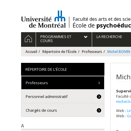
Passer
au
contenu
/
Faculté des arts et des sci
École de
psychoéduc
Navigation
ACCUEIL
PROGRAMMES ET
LA RECHERCHE
principale
COURS
Accueil
Répertoire de l'École
Professeurs
Michel BOIVIN
RÉPERTOIRE DE L'ÉCOLE
Mich
Professeurs
Supervi
Faculté 
Personnel administratif
michel.
Chargés de cours
Web :
Li
Web :
Go
A