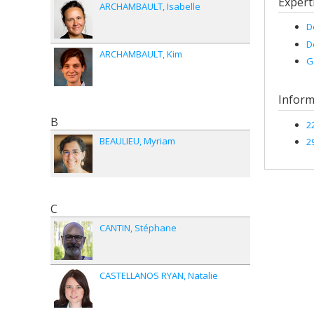
Expert
ARCHAMBAULT
Isabelle
D
D
ARCHAMBAULT
Kim
G
Inform
B
2
BEAULIEU
Myriam
2
C
CANTIN
Stéphane
CASTELLANOS RYAN
Natalie