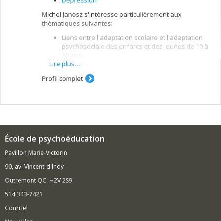
Dépression
Michel Janosz s'intéresse particulièrement aux
thématiques suivantes:
Liens entre l'adaptation scolaire et l'adaptation
psychosociale des enfants et des jeunes de 10 à
20 ans.
Lire plus…
Abandon scolaire, violence à l'école, abus de
drogue, délinquance et dépression.
Profil complet
Identification des différentes trajectoires
développementales (approche centrée sur
l'individu et utilisation de typologies) et rôle de
l'environnement scolaire sur l'adaptation
individuelle.
École de psychoéducation
Pavillon Marie-Victorin
90, av. Vincent-d'Indy
Outremont QC H2V 2S9
514 343-7421
Courriel