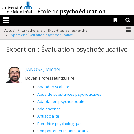
Passer
au
/
École de
psychoéducation
contenu
Liens 
R
Menu
N
Accueil
La recherche
Expertises de recherche
Expert en : Évaluation psychoéducative
Expert en : Évaluation psychoéducative
JANOSZ, Michel
Doyen, Professeur titulaire
Abandon scolaire
Abus de substances psychoactives
Adaptation psychosociale
Adolescence
Antisocialité
Bien-être psychologique
Comportements antisociaux