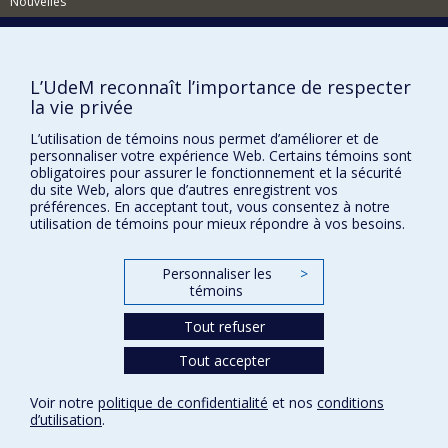
Nouvelles
Comment soutenir l'École?
BESOIN D'AIDE?
L’UdeM reconnaît l’importance de respecter
Plan du site
la vie privée
Signaler une erreur
L’utilisation de témoins nous permet d’améliorer et de
personnaliser votre expérience Web. Certains témoins sont
Accessibilité
obligatoires pour assurer le fonctionnement et la sécurité
du site Web, alors que d’autres enregistrent vos
FACULTÉ DES ARTS ET DES SCIENCES
préférences. En acceptant tout, vous consentez à notre
utilisation de témoins pour mieux répondre à vos besoins.
Nos départements et écoles
Nos centres d'études
Personnaliser les
>
Nos programmes et cours
témoins
Tout refuser
Confidentialité
Tout accepter
Conditions d’utilisation
Paramètres des témoins
Voir notre
politique de confidentialité
et nos
conditions
Université de
d’utilisation
.
Montréal