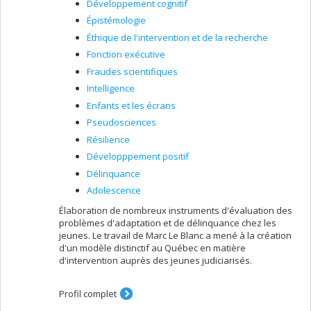
Développement cognitif
de l’intelligence dans une perspective épigénétique
Épistémologie
(interaction entre les gènes et l’environnement), aux
comparaisons entre les groupes (sexe et groupes
Éthique de l'intervention et de la recherche
ethniques). Enfin, je travaille sur un des phénomènes
Fonction exécutive
les plus intrigants dans le domaine de l’intelligence
Fraudes scientifiques
l’«Effet Flynn» qui met en évidence l’augmentation
transgénérationnelle des scores de QI.
Intelligence
Enfants et les écrans
Le second volet concerne le fonctionnement de la
science sous les angles de la fraude scientifique et les
Pseudosciences
pseudosciences.
Résilience
Développpement positif
Délinquance
Adolescence
Élaboration de nombreux instruments d'évaluation des
problèmes d'adaptation et de délinquance chez les
jeunes. Le travail de Marc Le Blanc a mené à la création
d'un modèle distinctif au Québec en matière
d'intervention auprès des jeunes judiciarisés.
Profil complet