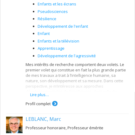
Enfants et les écrans
Pseudosciences
Résilience
Développement de l'enfant
Enfant
Enfants et la télévision
Apprentissage
Développement de l'agressivité
Mes intérêts de recherche comportent deux volets. Le
premier volet qui constitue en fait la plus grande partie
de mes travaux a trait à l’intelligence humaine, sa
nature, son développement et sa mesure. Dans cette
perspective, je m’intéresse aux approches
développementales de l’intelligence, dont celle de
Lire plus…
Piaget, les théories néopiagétiennes et les modèles de
Siegler. Parmi les approches contemporaines, mes
Profil complet
travaux portent principalement sur la théorie triarchique
de Sternberg, la métacognition, le modèle de Gardner et
LEBLANC, Marc
l’intelligence émotionnelle. On ne peut s’intéresser sans
prendre en considération les approches
Professeur honoraire, Professeur émérite
psychométriques qui débouchent sur le quotient
intellectuel. À cet égard, je m’intéresse aux déterminants