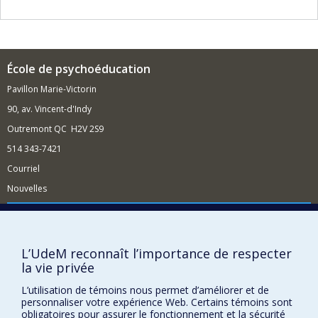
École de psychoéducation
Pavillon Marie-Victorin
90, av. Vincent-d'Indy
Outremont QC H2V 2S9
514 343-7421
Courriel
Nouvelles
Comment soutenir l'École?
BESOIN D'AIDE?
L’UdeM reconnaît l’importance de respecter
Plan du site
la vie privée
Signaler une erreur
L’utilisation de témoins nous permet d’améliorer et de
Accessibilité
personnaliser votre expérience Web. Certains témoins sont
obligatoires pour assurer le fonctionnement et la sécurité