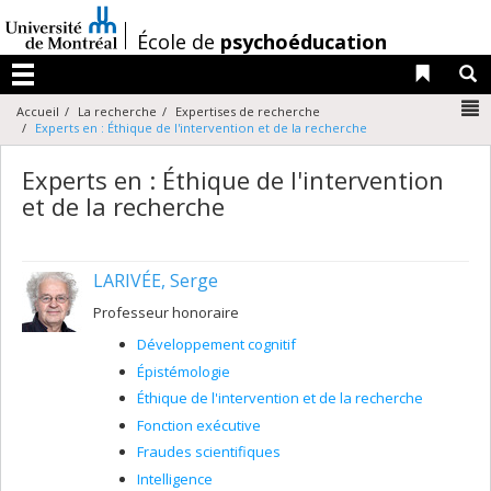
Passer
au
/
École de
psychoéducation
contenu
Liens 
R
Menu
N
Accueil
La recherche
Expertises de recherche
Experts en : Éthique de l'intervention et de la recherche
Experts en : Éthique de l'intervention
et de la recherche
LARIVÉE, Serge
Professeur honoraire
Développement cognitif
Épistémologie
Éthique de l'intervention et de la recherche
Fonction exécutive
Fraudes scientifiques
Intelligence