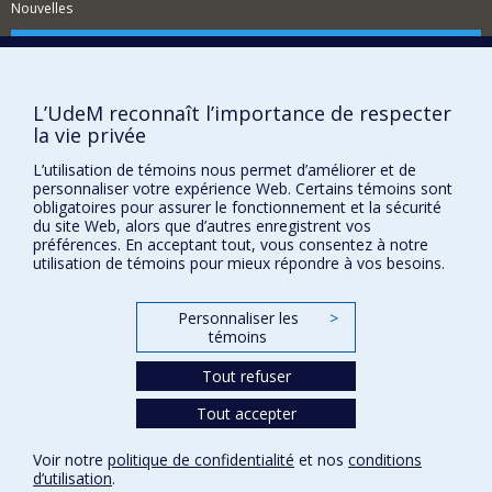
Nouvelles
Comment soutenir l'École?
BESOIN D'AIDE?
L’UdeM reconnaît l’importance de respecter
Plan du site
la vie privée
Signaler une erreur
L’utilisation de témoins nous permet d’améliorer et de
Accessibilité
personnaliser votre expérience Web. Certains témoins sont
obligatoires pour assurer le fonctionnement et la sécurité
FACULTÉ DES ARTS ET DES SCIENCES
du site Web, alors que d’autres enregistrent vos
préférences. En acceptant tout, vous consentez à notre
Nos départements et écoles
utilisation de témoins pour mieux répondre à vos besoins.
Nos centres d'études
Personnaliser les
>
Nos programmes et cours
témoins
Tout refuser
Confidentialité
Tout accepter
Conditions d’utilisation
Paramètres des témoins
Voir notre
politique de confidentialité
et nos
conditions
Université de
Montréal
d’utilisation
.