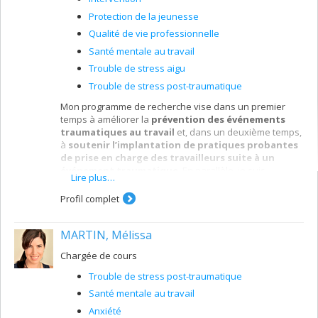
Protection de la jeunesse
Qualité de vie professionnelle
Santé mentale au travail
Trouble de stress aigu
Trouble de stress post-traumatique
Mon programme de recherche vise dans un premier
temps à améliorer la
prévention des événements
traumatiques au travail
et, dans un deuxième temps,
à
soutenir l’implantation de pratiques probantes
de prise en charge des travailleurs suite à un
événement traumatique
. En parallèle, je suis
Lire plus…
impliqué dans différentes recherches évaluant des
interventions novatrices de prévention des événements
Profil complet
traumatiques, comme l’intervention à l’aide de chiens de
soutien émotionnel.
MARTIN, Mélissa
Chargée de cours
Trouble de stress post-traumatique
Santé mentale au travail
Anxiété