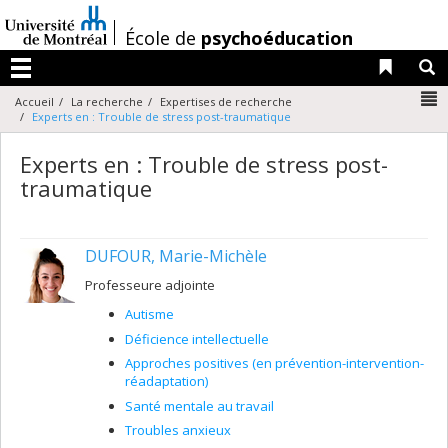
Passer
au
/
École de
psychoéducation
contenu
Liens 
R
Menu
N
Accueil
La recherche
Expertises de recherche
Experts en : Trouble de stress post-traumatique
Experts en : Trouble de stress post-
traumatique
DUFOUR, Marie-Michèle
Professeure adjointe
Autisme
Déficience intellectuelle
Approches positives (en prévention-intervention-
réadaptation)
Santé mentale au travail
Troubles anxieux