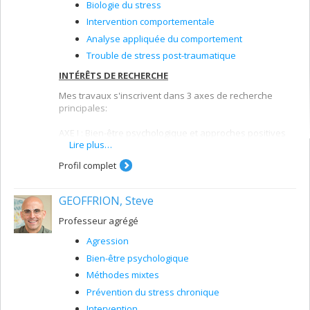
Biologie du stress
Intervention comportementale
Analyse appliquée du comportement
Trouble de stress post-traumatique
INTÉRÊTS DE RECHERCHE
Mes travaux s'inscrivent dans 3 axes de recherche
principales:
AXE I : Bien-être psychologique et approches positives
Lire plus…
AXE II: Problématiques complexes (autisme et déficience
intellectuelle)
Profil complet
AXE III: Intelligence artificielle (AI) et technologie
AFFILIATIONS:
GEOFFRION, Steve
Chercheure régulière -
Institut universitaire en
Professeur agrégé
déficience intellectuelle et en trouble du spectre de
l'autisme (IU-DITSA)
Agression
Chercheure -
Réseau pour transformer les soins en
Bien-être psychologique
autisme (RTSA)
Méthodes mixtes
Prévention du stress chronique
Intervention