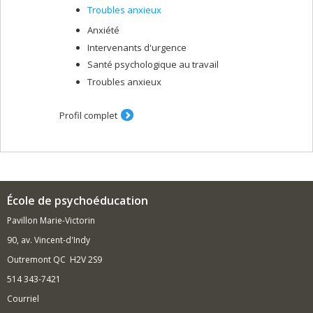
Troubles anxieux
Anxiété
Intervenants d'urgence
Santé psychologique au travail
Troubles anxieux
Profil complet
École de psychoéducation
Pavillon Marie-Victorin
90, av. Vincent-d'Indy
Outremont QC H2V 2S9
514 343-7421
Courriel