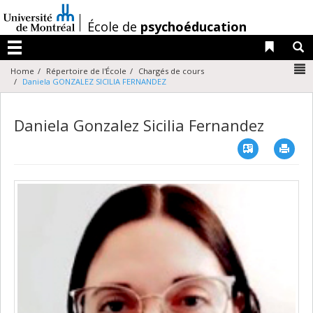
Passer
au
/
École de
psychoéducation
contenu
Liens 
R
Menu
N
Home
Répertoire de l'École
Chargés de cours
Daniela GONZALEZ SICILIA FERNANDEZ
Daniela Gonzalez Sicilia Fernandez
Vcard
Imp