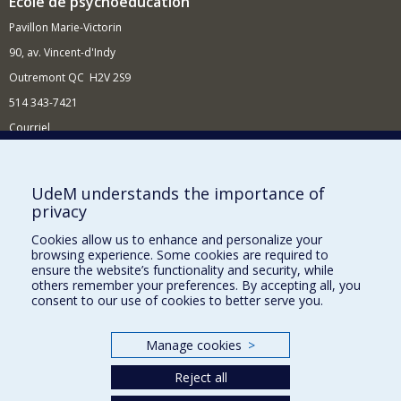
École de psychoéducation
Pavillon Marie-Victorin
90, av. Vincent-d'Indy
Outremont QC H2V 2S9
514 343-7421
Courriel
Nouvelles
Comment soutenir l'École?
UdeM understands the importance of
privacy
BESOIN D'AIDE?
Cookies allow us to enhance and personalize your
Plan du site
browsing experience. Some cookies are required to
Signaler une erreur
ensure the website’s functionality and security, while
others remember your preferences. By accepting all, you
Accessibilité
consent to our use of cookies to better serve you.
FACULTÉ DES ARTS ET DES SCIENCES
Manage cookies
>
Nos départements et écoles
Reject all
Nos centres d'études