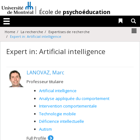
Passer
au
/
École de
psychoéducation
contenu
Liens 
R
Menu
N
Home
La recherche
Expertises de recherche
Expert in: Artificial intelligence
Expert in: Artificial intelligence
LANOVAZ, Marc
Professeur titulaire
Artificial intelligence
Analyse appliquée du comportement
Intervention comportementale
Technologie mobile
Déficience intellectuelle
Autism
Full Profile