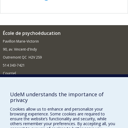
École de psychoéducation
Pavillon Marie-Victorin
90, av. Vincent-d'Indy
Outremont QC H2V 2S9
514 343-7421
Courriel
Nouvelles
Comment soutenir l'École?
UdeM understands the importance of
privacy
BESOIN D'AIDE?
Cookies allow us to enhance and personalize your
Plan du site
browsing experience. Some cookies are required to
Signaler une erreur
ensure the website’s functionality and security, while
others remember your preferences. By accepting all, you
Accessibilité