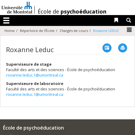
Passer
au
/
École de
psychoéducation
contenu
Liens 
R
Menu
N
Home
Répertoire de l'École
Chargés de cours
Roxanne LEDUC
Vcard
Imp
Roxanne Leduc
Superviseure de stage
Faculté des arts et des sciences - École de psychoéducation
roxanne.leduc.1@umontreal.ca
Superviseure de laboratoire
Faculté des arts et des sciences - École de psychoéducation
roxanne.leduc.1@umontreal.ca
École de psychoéducation