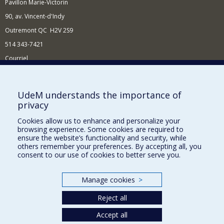
Pavillon Marie-Victorin
90, av. Vincent-d'Indy
Outremont QC H2V 2S9
514 343-7421
Courriel
Nouvelles
Comment soutenir l'École?
UdeM understands the importance of
privacy
BESOIN D'AIDE?
Cookies allow us to enhance and personalize your
Plan du site
browsing experience. Some cookies are required to
Signaler une erreur
ensure the website’s functionality and security, while
others remember your preferences. By accepting all, you
Accessibilité
consent to our use of cookies to better serve you.
FACULTÉ DES ARTS ET DES SCIENCES
Manage cookies
>
Nos départements et écoles
Reject all
Nos centres d'études
Nos programmes et cours
Accept all