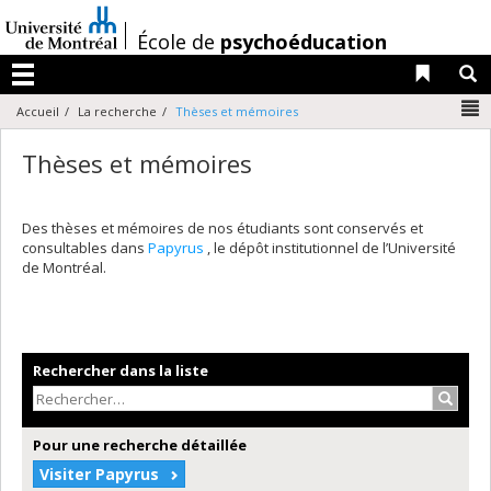
Passer
au
/
École de
psychoéducation
contenu
Liens 
R
Menu
N
Accueil
La recherche
Thèses et mémoires
Thèses et mémoires
Des thèses et mémoires de nos étudiants sont conservés et
consultables dans
Papyrus
, le dépôt institutionnel de l’Université
de Montréal.
Rechercher dans la liste
Recher
Pour une recherche détaillée
Visiter Papyrus