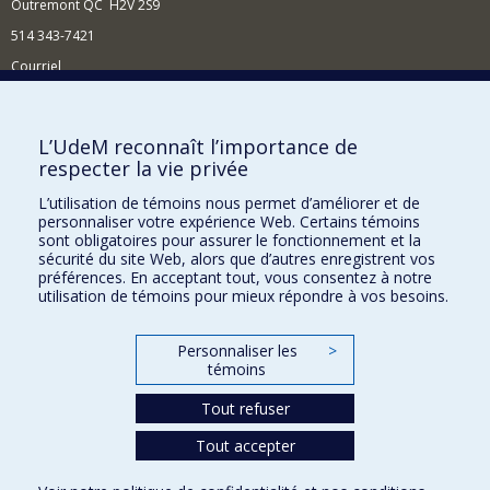
Outremont QC H2V 2S9
514 343-7421
Courriel
Nouvelles
Comment soutenir l'École?
L’UdeM reconnaît l’importance de
respecter la vie privée
BESOIN D'AIDE?
L’utilisation de témoins nous permet d’améliorer et de
Plan du site
personnaliser votre expérience Web. Certains témoins
Signaler une erreur
sont obligatoires pour assurer le fonctionnement et la
sécurité du site Web, alors que d’autres enregistrent vos
Accessibilité
préférences. En acceptant tout, vous consentez à notre
utilisation de témoins pour mieux répondre à vos besoins.
FACULTÉ DES ARTS ET DES SCIENCES
Nos départements et écoles
Personnaliser les
>
témoins
Nos centres d'études
Tout refuser
Nos programmes et cours
Tout accepter
Confidentialité