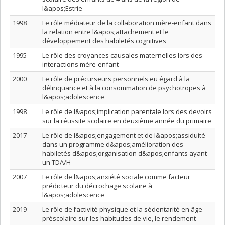
l&apos;Estrie
1998
Le rôle médiateur de la collaboration mère-enfant dans
la relation entre l&apos;attachement et le
développement des habiletés cognitives
1995
Le rôle des croyances causales maternelles lors des
interactions mère-enfant
2000
Le rôle de précurseurs personnels eu égard à la
délinquance et à la consommation de psychotropes à
l&apos;adolescence
1998
Le rôle de l&apos;implication parentale lors des devoirs
sur la réussite scolaire en deuxième année du primaire
2017
Le rôle de l&apos;engagement et de l&apos;assiduité
dans un programme d&apos;amélioration des
habiletés d&apos;organisation d&apos;enfants ayant
un TDA/H
2007
Le rôle de l&apos;anxiété sociale comme facteur
prédicteur du décrochage scolaire à
l&apos;adolescence
2019
Le rôle de l’activité physique et la sédentarité en âge
préscolaire sur les habitudes de vie, le rendement