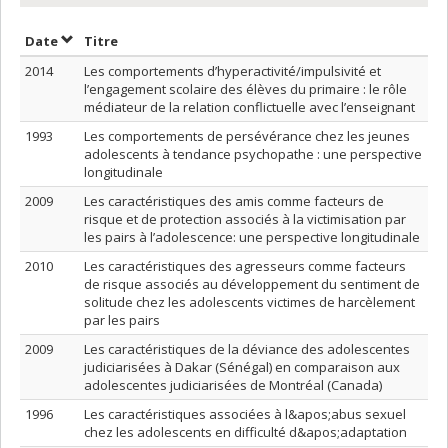
Trier par date en ordre décroissant
Trier par titre en ordre décroissant
Date
Titre
2014
Les comportements d’hyperactivité/impulsivité et
l’engagement scolaire des élèves du primaire : le rôle
médiateur de la relation conflictuelle avec l’enseignant
1993
Les comportements de persévérance chez les jeunes
adolescents à tendance psychopathe : une perspective
longitudinale
2009
Les caractéristiques des amis comme facteurs de
risque et de protection associés à la victimisation par
les pairs à l’adolescence: une perspective longitudinale
2010
Les caractéristiques des agresseurs comme facteurs
de risque associés au développement du sentiment de
solitude chez les adolescents victimes de harcèlement
par les pairs
2009
Les caractéristiques de la déviance des adolescentes
judiciarisées à Dakar (Sénégal) en comparaison aux
adolescentes judiciarisées de Montréal (Canada)
1996
Les caractéristiques associées à l&apos;abus sexuel
chez les adolescents en difficulté d&apos;adaptation