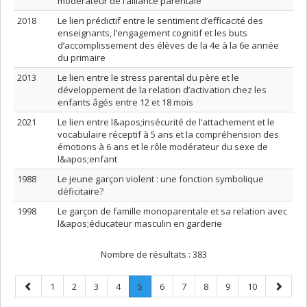
modérateur de l’alliance parentale
2018
Le lien prédictif entre le sentiment d’efficacité des
enseignants, l’engagement cognitif et les buts
d’accomplissement des élèves de la 4e à la 6e année
du primaire
2013
Le lien entre le stress parental du père et le
développement de la relation d’activation chez les
enfants âgés entre 12 et 18 mois
2021
Le lien entre l&apos;insécurité de l’attachement et le
vocabulaire réceptif à 5 ans et la compréhension des
émotions à 6 ans et le rôle modérateur du sexe de
l&apos;enfant
1988
Le jeune garçon violent : une fonction symbolique
déficitaire?
1998
Le garçon de famille monoparentale et sa relation avec
l&apos;éducateur masculin en garderie
Nombre de résultats :
383
Page
Page
Page
Page
Page
Page
.
Page
Page
Page
Page
Page
Page
1
2
3
4
5
6
7
8
9
10
précédente
Page
suivant