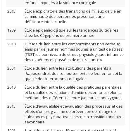
enfants exposés à la violence conjugale
2015
Étude exploratoire des transitions de milieux de vie en
communauté des personnes présentant une
déficience intellectuelle
1989
Étude épidémiologique sur les tendances suicidaires
chez les Cégepiens de première année
2018
« Étude du lien entre les comportements non verbaux
émis par de jeunes hommes soumis à un test de stress
(TSST) et leur niveau de stress physiologique : influence
des expériences passées de maltraitance »
2001
Étude du lien entre les attributions des parents à
l&apos;endroit des comportements de leur enfant et la
qualité des interactions conjugales
2010
Étude du lien entre la qualité des pratiques parentales
et la qualité des relations d’amitié des enfants selon la
méthode des différences entre jumeaux monozygotes
2015
Étude d’évaluabilité et évaluation des processus et des
effets d’un programme de prévention de l’usage de
substances psychoactives lors de la transition primaire-
secondaire
1995
Étude des prédicteurs d&apos;un retard scolaire à la