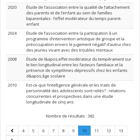
2020
Étude de l’association entre la qualité de l’attachement
des parents et de l’enfant au sein de familles
biparentales : l’effet modérateur du temps parent-
enfant
2024
Étude de l’association entre la participation à un
programme d’intervention artistique de groupe et la
préoccupation envers le jugement négatif d’autrui chez
des jeunes vivant avec des troubles mentaux
2008
Étude de l&apos;effet modérateur du tempérament sur
le lien longitudinal entre les facteurs familiaux et la
présence de symptômes dépressifs chez les enfants
d&apos;âge scolaire
2010
Est-ce que l’intelligence générale et les traits de
personnalité des adolescents sont reliés? : relations
concurrentes et prospectives dans une étude
longitudinale de cinq ans
Nombre de résultats :
382
Page
Page
Page
Page
Page
Page
Page
Page
.
Page
Page
Page
4
5
6
7
8
9
10
11
12
13
précédente
Page