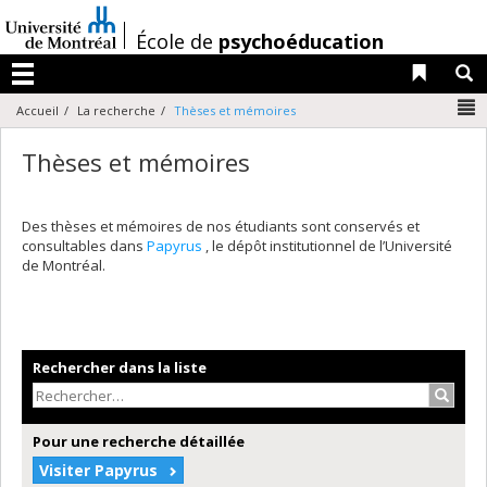
Passer
au
/
École de
psychoéducation
contenu
Liens 
R
Menu
N
Accueil
La recherche
Thèses et mémoires
Thèses et mémoires
Des thèses et mémoires de nos étudiants sont conservés et
consultables dans
Papyrus
, le dépôt institutionnel de l’Université
de Montréal.
Rechercher dans la liste
Recher
Pour une recherche détaillée
Visiter Papyrus