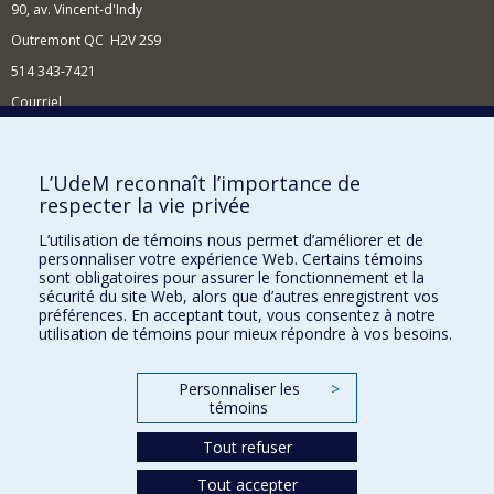
90, av. Vincent-d'Indy
Outremont QC H2V 2S9
514 343-7421
Courriel
Nouvelles
Comment soutenir l'École?
L’UdeM reconnaît l’importance de
respecter la vie privée
BESOIN D'AIDE?
L’utilisation de témoins nous permet d’améliorer et de
Plan du site
personnaliser votre expérience Web. Certains témoins
Signaler une erreur
sont obligatoires pour assurer le fonctionnement et la
sécurité du site Web, alors que d’autres enregistrent vos
Accessibilité
préférences. En acceptant tout, vous consentez à notre
utilisation de témoins pour mieux répondre à vos besoins.
FACULTÉ DES ARTS ET DES SCIENCES
Nos départements et écoles
Personnaliser les
>
témoins
Nos centres d'études
Tout refuser
Nos programmes et cours
Tout accepter