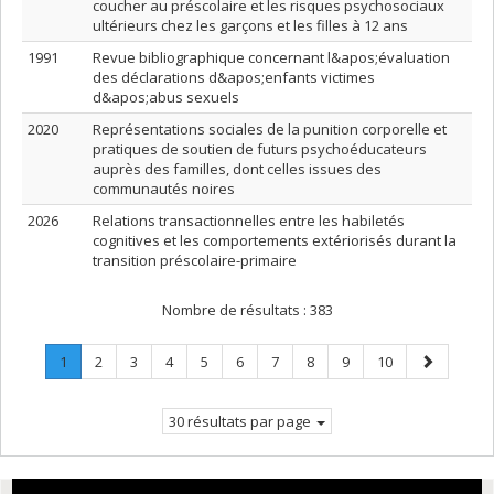
coucher au préscolaire et les risques psychosociaux
ultérieurs chez les garçons et les filles à 12 ans
1991
Revue bibliographique concernant l&apos;évaluation
des déclarations d&apos;enfants victimes
d&apos;abus sexuels
2020
Représentations sociales de la punition corporelle et
pratiques de soutien de futurs psychoéducateurs
auprès des familles, dont celles issues des
communautés noires
2026
Relations transactionnelles entre les habiletés
cognitives et les comportements extériorisés durant la
transition préscolaire-primaire
Nombre de résultats :
383
Page
.
Page
Page
Page
Page
Page
Page
Page
Page
Page
Page
1
2
3
4
5
6
7
8
9
10
Page
suivante
courante.
30 résultats par page