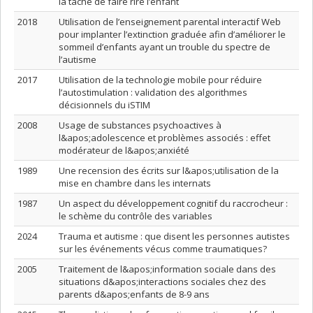
la tâche de faire rire l’enfant
2018
Utilisation de l’enseignement parental interactif Web
pour implanter l’extinction graduée afin d’améliorer le
sommeil d’enfants ayant un trouble du spectre de
l’autisme
2017
Utilisation de la technologie mobile pour réduire
l’autostimulation : validation des algorithmes
décisionnels du iSTIM
2008
Usage de substances psychoactives à
l&apos;adolescence et problèmes associés : effet
modérateur de l&apos;anxiété
1989
Une recension des écrits sur l&apos;utilisation de la
mise en chambre dans les internats
1987
Un aspect du développement cognitif du raccrocheur :
le schème du contrôle des variables
2024
Trauma et autisme : que disent les personnes autistes
sur les événements vécus comme traumatiques?
2005
Traitement de l&apos;information sociale dans des
situations d&apos;interactions sociales chez des
parents d&apos;enfants de 8-9 ans