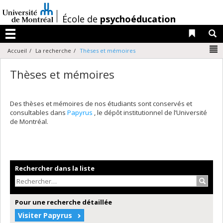
Passer
au
/
École de
psychoéducation
contenu
Liens 
R
Menu
N
Accueil
La recherche
Thèses et mémoires
Thèses et mémoires
Des thèses et mémoires de nos étudiants sont conservés et
consultables dans
Papyrus
, le dépôt institutionnel de l’Université
de Montréal.
Rechercher dans la liste
Recher
Pour une recherche détaillée
Visiter Papyrus