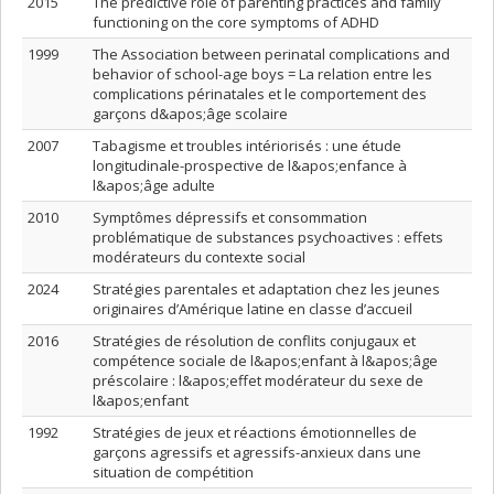
2015
The predictive role of parenting practices and family
functioning on the core symptoms of ADHD
1999
The Association between perinatal complications and
behavior of school-age boys = La relation entre les
complications périnatales et le comportement des
garçons d&apos;âge scolaire
2007
Tabagisme et troubles intériorisés : une étude
longitudinale-prospective de l&apos;enfance à
l&apos;âge adulte
2010
Symptômes dépressifs et consommation
problématique de substances psychoactives : effets
modérateurs du contexte social
2024
Stratégies parentales et adaptation chez les jeunes
originaires d’Amérique latine en classe d’accueil
2016
Stratégies de résolution de conflits conjugaux et
compétence sociale de l&apos;enfant à l&apos;âge
préscolaire : l&apos;effet modérateur du sexe de
l&apos;enfant
1992
Stratégies de jeux et réactions émotionnelles de
garçons agressifs et agressifs-anxieux dans une
situation de compétition