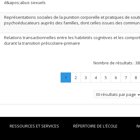
d&apos;abus sexuels
Représentations sociales de la punition corporelle et pratiques de sout
psychoéducateurs auprès des familles, dont celles issues des commun
Relations transactionnelles entre les habiletés cognitives et les compo
durant la transition préscolaire-primaire
Nombre de résultats :
38
Page
.
Page
Page
Page
Page
Page
Page
Pa
1
2
3
4
5
6
7
8
Page
courante.
30 résultats par page
RESSOURCES ET SERVICES
RÉPERTOIRE DE L'ÉCOLE
N