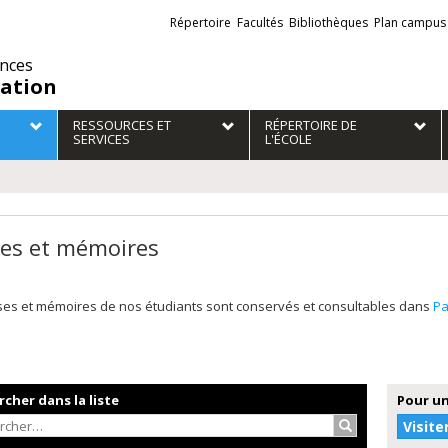
Liens
Répertoire
Facultés
Bibliothèques
Plan campus
externes
ences
ation
RESSOURCES ET
RÉPERTOIRE DE
SERVICES
L'ÉCOLE
es et mémoires
ses et mémoires de nos étudiants sont conservés et consultables dans
P
cher dans la liste
Pour un
Rechercher…
Visite