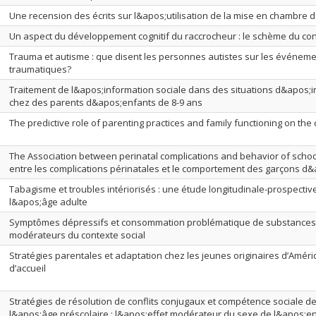
Une recension des écrits sur l&apos;utilisation de la mise en chambre d
Un aspect du développement cognitif du raccrocheur : le schème du con
Trauma et autisme : que disent les personnes autistes sur les événe
traumatiques?
Traitement de l&apos;information sociale dans des situations d&apos;in
chez des parents d&apos;enfants de 8-9 ans
The predictive role of parenting practices and family functioning on t
The Association between perinatal complications and behavior of schoo
entre les complications périnatales et le comportement des garçons d&
Tabagisme et troubles intériorisés : une étude longitudinale-prospecti
l&apos;âge adulte
Symptômes dépressifs et consommation problématique de substances p
modérateurs du contexte social
Stratégies parentales et adaptation chez les jeunes originaires d’Améri
d’accueil
Stratégies de résolution de conflits conjugaux et compétence sociale d
l&apos;âge préscolaire : l&apos;effet modérateur du sexe de l&apos;e