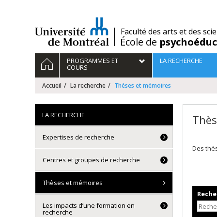
Passer
au
contenu
/
Faculté des arts et des sci
École de
psychoéduc
Navigation
ACCUEIL
PROGRAMMES ET
LA RECHERCHE
principale
COURS
Accueil
La recherche
Thèses et mémoires
LA RECHERCHE
Thès
Expertises de recherche
Des thè
Centres et groupes de recherche
Thèses et mémoires
Recher
Les impacts d’une formation en
recherche