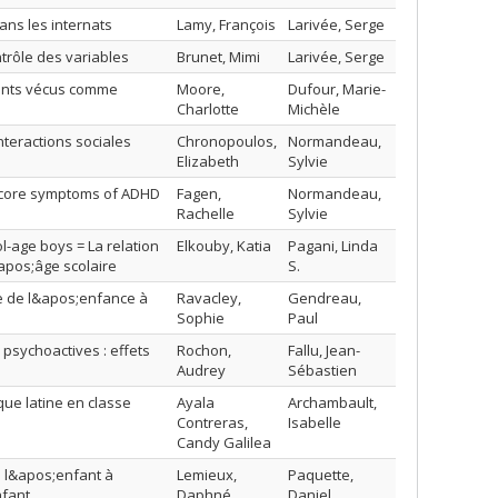
ans les internats
Lamy, François
Larivée, Serge
trôle des variables
Brunet, Mimi
Larivée, Serge
ments vécus comme
Moore,
Dufour, Marie-
Charlotte
Michèle
teractions sociales
Chronopoulos,
Normandeau,
Elizabeth
Sylvie
he core symptoms of ADHD
Fagen,
Normandeau,
Rachelle
Sylvie
l-age boys = La relation
Elkouby, Katia
Pagani, Linda
apos;âge scolaire
S.
ve de l&apos;enfance à
Ravacley,
Gendreau,
Sophie
Paul
sychoactives : effets
Rochon,
Fallu, Jean-
Audrey
Sébastien
que latine en classe
Ayala
Archambault,
Contreras,
Isabelle
Candy Galilea
e l&apos;enfant à
Lemieux,
Paquette,
nfant
Daphné
Daniel