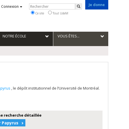
Je donne
Rechercher
Connexion
Rechercher
Ce site
Tout UdeM
NOTRE ÉCOLE
VOUS ÊTES...
apyrus
, le dépôt institutionnel de l’Université de Montréal.
e recherche détaillée
r Papyrus