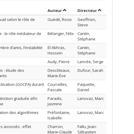
Trier par auteur en ordre décroiss
par contributeur 
Auteur
Directeur
ail selon le rôle de
Guédé, Rocio
Geoffrion,
Steve
 : le rôle médiateur de
Bélanger, Félix
Cantin,
Stéphane
mbre d’amis, l’instabilité
El-Akhras,
Cantin,
Hossein
Stéphane
Audy, Pierre
Larivée, Serge
is : étude des
Descôteaux,
Dufour, Sarah
ants
Marie-Ève
ctivation (GOCPA) durant
Courcelles,
Paquette,
Pascale
Daniel
tinction graduée afin
Paradis,
Lanovaz, Marc
me
Jasmine
dation des algorithmes
Préfontaine,
Lanovaz, Marc
Isabelle
 associés : effet
Charron,
Fallu, Jean-
Marie-Claude
Sébastien