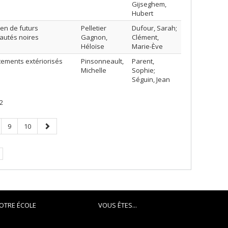
Gijseghem,
Hubert
ien de futurs
Pelletier
Dufour, Sarah;
autés noires
Gagnon,
Clément,
Héloïse
Marie-Ève
rtements extériorisés
Pinsonneault,
Parent,
Michelle
Sophie;
Séguin, Jean
2
ge
Page
Page
Page
9
10
suivante
OTRE ÉCOLE
VOUS ÊTES...