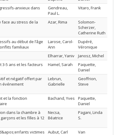
agressifs-anxieux dans
Gendreau,
Vitaro, Frank
Paul L.
face au stress de la
Azar, Rima
Solomon-
Scherzer,
Catherine Ruth
essifs au début de l’âge
Larose, Carol-
Dupéré,
nflits familiaux
Ann
Véronique
Elharrar, Yaniv
Janosz, Michel
t 3-5 ans et les facteurs
Hamel, Sarah
Paquette,
Daniel
if et négatif offert par
Lebrun,
Geoffrion,
 un événement
Gabrielle
Steve
 et la fonction
Bachand, Yves
Paquette,
aire
Daniel
sion dans la chambre à
Necsa,
Pagani, Linda
arçons et les filles à 12
Béatrice
S.
 d&apos;enfants victimes
Aubut, Carl
Van