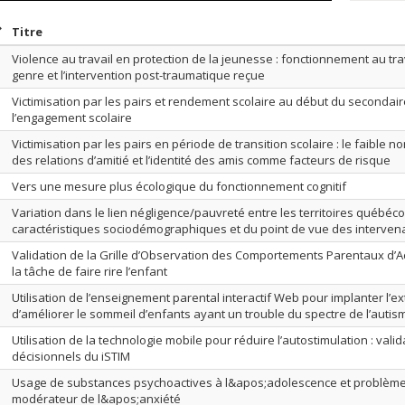
rier par date en ordre décroissant
Trier par titre en ordre décroissant
Titre
Violence au travail en protection de la jeunesse : fonctionnement au trav
genre et l’intervention post-traumatique reçue
Victimisation par les pairs et rendement scolaire au début du secondaire
l’engagement scolaire
Victimisation par les pairs en période de transition scolaire : le faible no
des relations d’amitié et l’identité des amis comme facteurs de risque
Vers une mesure plus écologique du fonctionnement cognitif
Variation dans le lien négligence/pauvreté entre les territoires québéco
caractéristiques sociodémographiques et du point de vue des interven
Validation de la Grille d’Observation des Comportements Parentaux d’A
la tâche de faire rire l’enfant
Utilisation de l’enseignement parental interactif Web pour implanter l’ex
d’améliorer le sommeil d’enfants ayant un trouble du spectre de l’autis
Utilisation de la technologie mobile pour réduire l’autostimulation : vali
décisionnels du iSTIM
Usage de substances psychoactives à l&apos;adolescence et problèmes
modérateur de l&apos;anxiété