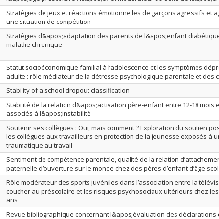
Stratégies de jeux et réactions émotionnelles de garçons agressifs et 
une situation de compétition
Stratégies d&apos;adaptation des parents de l&apos;enfant diabétique 
maladie chronique
Statut socioéconomique familial à l’adolescence et les symptômes dépr
adulte : rôle médiateur de la détresse psychologique parentale et des co
Stability of a school dropout classification
Stabilité de la relation d&apos;activation père-enfant entre 12-18 mois e
associés à l&apos;instabilité
Soutenir ses collègues : Oui, mais comment ? Exploration du soutien posit
les collègues aux travailleurs en protection de la jeunesse exposés à
traumatique au travail
Sentiment de compétence parentale, qualité de la relation d’attachement
paternelle d’ouverture sur le monde chez des pères d’enfant d’âge scol
Rôle modérateur des sports juvéniles dans l’association entre la télévi
coucher au préscolaire et les risques psychosociaux ultérieurs chez les g
ans
Revue bibliographique concernant l&apos;évaluation des déclarations