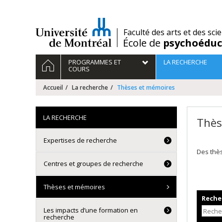
Passer
au
contenu
/
Faculté des arts et des sci
École de
psychoéduc
Navigation
ACCUEIL
PROGRAMMES ET
LA RECHERCHE
principale
COURS
Accueil
La recherche
Thèses et mémoires
LA RECHERCHE
Thès
Expertises de recherche
Des thè
Centres et groupes de recherche
Thèses et mémoires
Recher
Les impacts d’une formation en
recherche