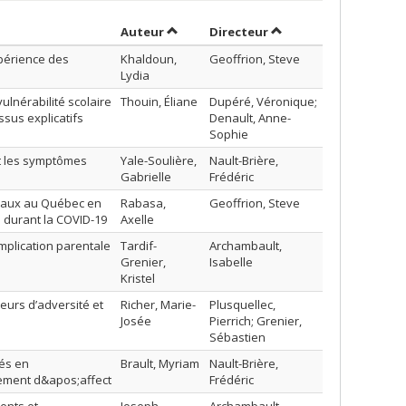
Trier par auteur en ordre décroissant
par contributeur en o
Auteur
Directeur
xpérience des
Khaldoun,
Geoffrion, Steve
Lydia
ulnérabilité scolaire
Thouin, Éliane
Dupéré, Véronique;
sus explicatifs
Denault, Anne-
Sophie
 et les symptômes
Yale-Soulière,
Nault-Brière,
Gabrielle
Frédéric
ociaux au Québec en
Rabasa,
Geoffrion, Steve
s durant la COVID-19
Axelle
implication parentale
Tardif-
Archambault,
Grenier,
Isabelle
Kristel
eurs d’adversité et
Richer, Marie-
Plusquellec,
Josée
Pierrich; Grenier,
Sébastien
sés en
Brault, Myriam
Nault-Brière,
ngement d&apos;affect
Frédéric