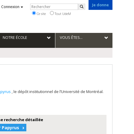
Je donne
Rechercher
Connexion
Rechercher
Ce site
Tout UdeM
NOTRE ÉCOLE
VOUS ÊTES...
apyrus
, le dépôt institutionnel de l’Université de Montréal.
e recherche détaillée
r Papyrus