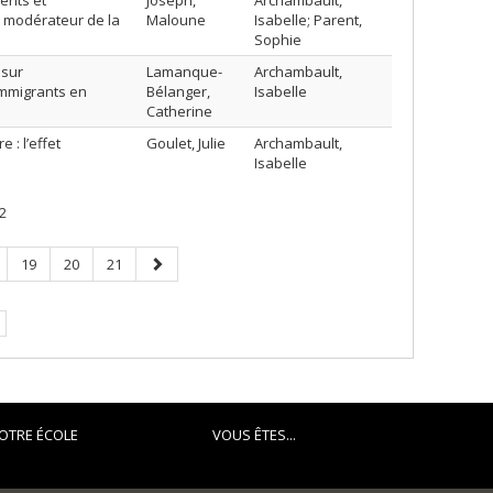
rents et
Joseph,
Archambault,
et modérateur de la
Maloune
Isabelle; Parent,
Sophie
 sur
Lamanque-
Archambault,
immigrants en
Bélanger,
Isabelle
Catherine
 : l’effet
Goulet, Julie
Archambault,
Isabelle
2
ge
Page
Page
Page
Page
19
20
21
suivante
e.
OTRE ÉCOLE
VOUS ÊTES...