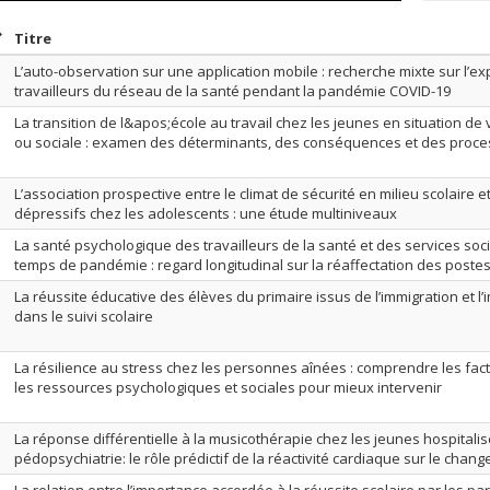
rier par date en ordre décroissant
Trier par titre en ordre décroissant
Titre
L’auto-observation sur une application mobile : recherche mixte sur l’e
travailleurs du réseau de la santé pendant la pandémie COVID-19
La transition de l&apos;école au travail chez les jeunes en situation de v
ou sociale : examen des déterminants, des conséquences et des proces
L’association prospective entre le climat de sécurité en milieu scolaire
dépressifs chez les adolescents : une étude multiniveaux
La santé psychologique des travailleurs de la santé et des services s
temps de pandémie : regard longitudinal sur la réaffectation des poste
La réussite éducative des élèves du primaire issus de l’immigration et l’
dans le suivi scolaire
La résilience au stress chez les personnes aînées : comprendre les fact
les ressources psychologiques et sociales pour mieux intervenir
La réponse différentielle à la musicothérapie chez les jeunes hospitali
pédopsychiatrie: le rôle prédictif de la réactivité cardiaque sur le cha