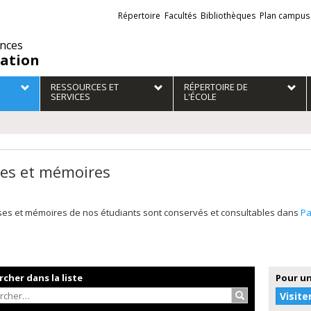
Liens
Répertoire
Facultés
Bibliothèques
Plan campus
externes
ences
ation
RESSOURCES ET
RÉPERTOIRE DE
SERVICES
L'ÉCOLE
es et mémoires
ses et mémoires de nos étudiants sont conservés et consultables dans
P
cher dans la liste
Pour un
Rechercher…
Visite