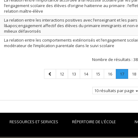
La relation entre l’importance accordée à la réussite scolaire par les pa
l’engagement scolaire des élèves d’origine haïtienne au primaire : l’eff
relation maître-élève
La relation entre les interactions positives avec l’enseignant et les pairs
l&apos;engagement affectif des élèves du primaire immigrants et non-
milieux défavorisés
La relation entre les comportements extériorisés et l’engagement scolaire
modérateur de l’implication parentale dans le suivi scolaire
Nombre de résultats :
38
Page
Page
Page
Page
Page
Page
Page
.
Pa
12
13
14
15
16
17
18
précédente
Page
courant
10 résultats par page
RESSOURCES ET SERVICES
RÉPERTOIRE DE L'ÉCOLE
N