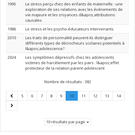
1995
Le stress perçu chez des enfants de maternelle : une
exploration de ses relations avec les événements de
vie majeure et les croyances d&apos;attributions
causales
1986
Le stress et les psycho-éducateurs intervenants
2010
Les traits de personnalité peuvent-ils distinguer
différents types de décrocheurs scolaires potentiels à
l&apos;adolescence?
2024
Les symptômes dépressifs chez les adolescents
victimes de harcèlement par les pairs : l&apos;effet
protecteur de la relation parent-adolescent
Nombre de résultats :
382
Page
Page
Page
Page
Page
Page
Page
.
Page
Page
Page
Page
5
6
7
8
9
10
11
12
13
14
précédente
Page
Page
courante.
suivante
10 résultats par page