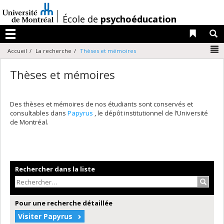
Passer
au
/
École de
psychoéducation
contenu
Liens 
R
Menu
N
Accueil
La recherche
Thèses et mémoires
Thèses et mémoires
Des thèses et mémoires de nos étudiants sont conservés et
consultables dans
Papyrus
, le dépôt institutionnel de l’Université
de Montréal.
Rechercher dans la liste
Recher
Pour une recherche détaillée
Visiter Papyrus