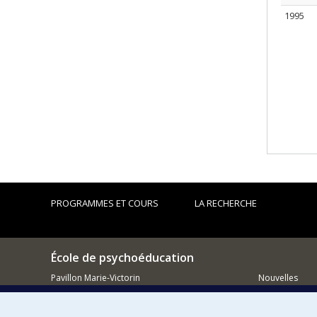
1995
PROGRAMMES ET COURS
LA RECHERCHE
École de psychoéducation
Pavillon Marie-Victorin
Nouvelles
90, av. Vincent-d'Indy
Comment so