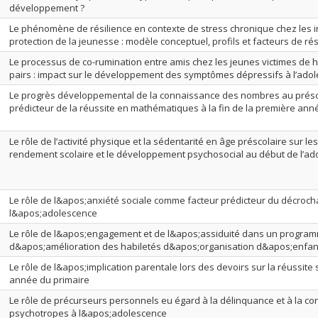
développement ?
Le phénomène de résilience en contexte de stress chronique chez les 
protection de la jeunesse : modèle conceptuel, profils et facteurs de rés
Le processus de co-rumination entre amis chez les jeunes victimes de 
pairs : impact sur le développement des symptômes dépressifs à l’ado
Le progrès développemental de la connaissance des nombres au présco
prédicteur de la réussite en mathématiques à la fin de la première ann
Le rôle de l’activité physique et la sédentarité en âge préscolaire sur le
rendement scolaire et le développement psychosocial au début de l’a
Le rôle de l&apos;anxiété sociale comme facteur prédicteur du décroch
l&apos;adolescence
Le rôle de l&apos;engagement et de l&apos;assiduité dans un progra
d&apos;amélioration des habiletés d&apos;organisation d&apos;enfan
Le rôle de l&apos;implication parentale lors des devoirs sur la réussit
année du primaire
Le rôle de précurseurs personnels eu égard à la délinquance et à la 
psychotropes à l&apos;adolescence