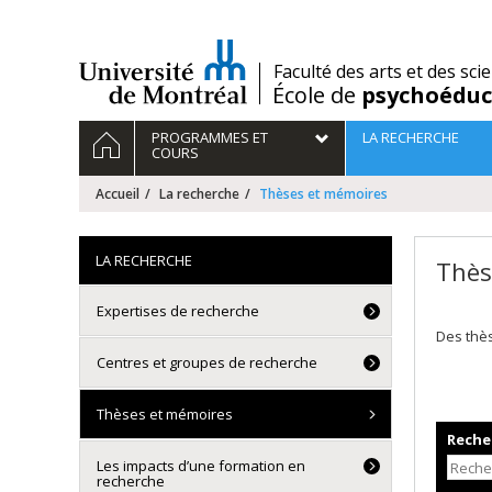
Passer
au
contenu
/
Faculté des arts et des sci
École de
psychoéduc
Navigation
ACCUEIL
PROGRAMMES ET
LA RECHERCHE
principale
COURS
Accueil
La recherche
Thèses et mémoires
LA RECHERCHE
Thès
Expertises de recherche
Des thè
Centres et groupes de recherche
Thèses et mémoires
Recher
Les impacts d’une formation en
recherche