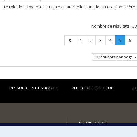
Le rôle des croyances causales maternelles lors des interactions mère
Nombre de résultats :
38
Page
Page
Page
Page
Page
Page
.
Pag
1
2
3
4
5
6
précédente
Page
courante
50 résultats par page
RESSOURCES ET SERVICES
RÉPERTOIRE DE L'ÉCOLE
N
BESOIN D'AIDE?
utenir l'École?
Plan du site