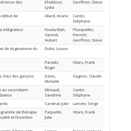
xpérience des
Khaldoun,
Geoffrion, Steve
Lydia
au début de
Allard, Ariane
Cantin,
Stéphane
e intégrateur
Fouda Mah,
Plusquellec,
Yannick
Pierrich;
Hubert
Geoffrion, Steve
e et de dogmatisme du
Dubé, Louise
Paradis,
Vitaro, Frank
Roger
s chez des garçons
Danis,
Gagnon, Claude
Michelle
 au secondaire :
Mireault,
Cantin,
diateur
Sandrine
Stéphane
lents
Cardinal, Julie
Larivée, Serge
rogramme de thérapie
Paquette,
Vitaro, Frank
alité et l’insertion
Julie