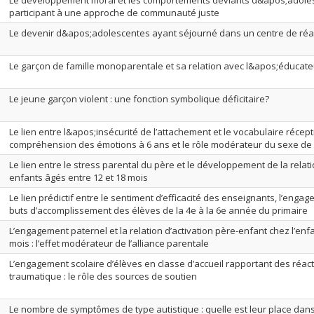
Le développement moral et les comportements déviants d&apos;adole
participant à une approche de communauté juste
Le devenir d&apos;adolescentes ayant séjourné dans un centre de ré
Le garçon de famille monoparentale et sa relation avec l&apos;éducate
Le jeune garçon violent : une fonction symbolique déficitaire?
Le lien entre l&apos;insécurité de l’attachement et le vocabulaire récepti
compréhension des émotions à 6 ans et le rôle modérateur du sexe de
Le lien entre le stress parental du père et le développement de la relati
enfants âgés entre 12 et 18 mois
Le lien prédictif entre le sentiment d’efficacité des enseignants, l’engage
buts d’accomplissement des élèves de la 4e à la 6e année du primaire
L’engagement paternel et la relation d’activation père-enfant chez l’enfa
mois : l’effet modérateur de l’alliance parentale
L’engagement scolaire d’élèves en classe d’accueil rapportant des réact
traumatique : le rôle des sources de soutien
Le nombre de symptômes de type autistique : quelle est leur place dan