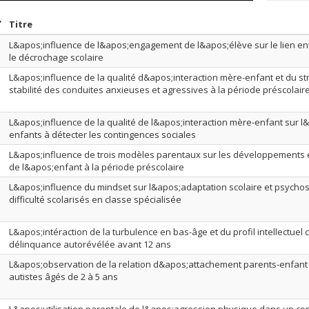
rier par date en ordre croissant
Trier par titre en ordre croissant
Titre
L&apos;influence de l&apos;engagement de l&apos;élève sur le lien en
le décrochage scolaire
L&apos;influence de la qualité d&apos;interaction mère-enfant et du str
stabilité des conduites anxieuses et agressives à la période préscolair
L&apos;influence de la qualité de l&apos;interaction mère-enfant sur l
enfants à détecter les contingences sociales
L&apos;influence de trois modèles parentaux sur les développements émo
de l&apos;enfant à la période préscolaire
L&apos;influence du mindset sur l&apos;adaptation scolaire et psychos
difficulté scolarisés en classe spécialisée
L&apos;intéraction de la turbulence en bas-âge et du profil intellectuel
délinquance autorévélée avant 12 ans
L&apos;observation de la relation d&apos;attachement parents-enfant 
autistes âgés de 2 à 5 ans