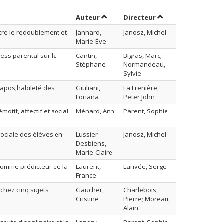
Trier par auteur en ordre croissant
par contributeur e
Auteur
Directeur
tre le redoublement et
Jannard,
Janosz, Michel
Marie-Ève
ess parental sur la
Cantin,
Bigras, Marc;
e
Stéphane
Normandeau,
Sylvie
&apos;habileté des
Giuliani,
La Frenière,
Loriana
Peter John
tif, affectif et social
Ménard, Ann
Parent, Sophie
ociale des élèves en
Lussier
Janosz, Michel
Desbiens,
Marie-Claire
 comme prédicteur de la
Laurent,
Larivée, Serge
France
chez cinq sujets
Gaucher,
Charlebois,
Cristine
Pierre; Moreau,
Alain