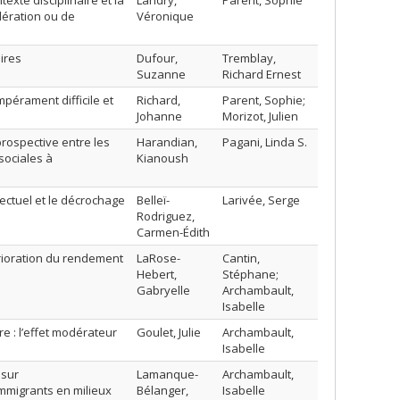
xte disciplinaire et la
Landry,
Parent, Sophie
dération ou de
Véronique
ires
Dufour,
Tremblay,
Suzanne
Richard Ernest
mpérament difficile et
Richard,
Parent, Sophie;
Johanne
Morizot, Julien
prospective entre les
Harandian,
Pagani, Linda S.
sociales à
Kianoush
lectuel et le décrochage
Belleï-
Larivée, Serge
Rodriguez,
Carmen-Édith
rioration du rendement
LaRose-
Cantin,
Hebert,
Stéphane;
Gabryelle
Archambault,
Isabelle
e : l’effet modérateur
Goulet, Julie
Archambault,
Isabelle
 sur
Lamanque-
Archambault,
mmigrants en milieux
Bélanger,
Isabelle