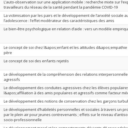
L’auto-observation sur une application mobile : recherche mixte sur l’e
travailleurs du réseau de la santé pendant la pandémie COVID-19
La victimisation par les pairs et le développement de l’anxiété sociale 
l’adolescence : l’effet modérateur des caractéristiques des amis
Le bien-être psychologique en relation d’aide : vers un modèle empiriqu
Le concept de soi chez l&apos;enfant et les attitudes d&apos;empathi
père
Le concept de soi des enfants rejetés
Le développement de la compréhension des relations interpersonnelle
agressifs
Le développement des conduites agressives chez les élèves populaires
l&apos;affiliation à des amis populaires et agressifs comme facteur mé
Le développement des notions de conservation chez les garçons turbu
Le développement d’habiletés personnelles et sociales à travers un p
par le plein air pour jeunes contrevenants ; effets sur le niveau d’antisoci
socio-professionnelle