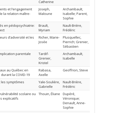
Catherine
arents et l’engagement
Joseph,
Archambault,
e la relation maître-
Maloune
Isabelle; Parent,
Sophie
sés en pédopsychiatrie:
Brault,
Nault-Brière,
fect
Myriam
Frédéric
eurs d’adversité et les
Richer, Marie-
Plusquellec,
Josée
Pierrich; Grenier,
Sébastien
implication parentale
Tardif-
Archambault,
Grenier,
Isabelle
Kristel
ociaux au Québec en
Rabasa,
Geoffrion, Steve
s durant la COVID-19
Axelle
 et les symptômes
Yale-Soulière,
Nault-Brière,
Gabrielle
Frédéric
vulnérabilité scolaire ou
Thouin, Éliane
Dupéré,
 explicatifs
Véronique;
Denault, Anne-
Sophie