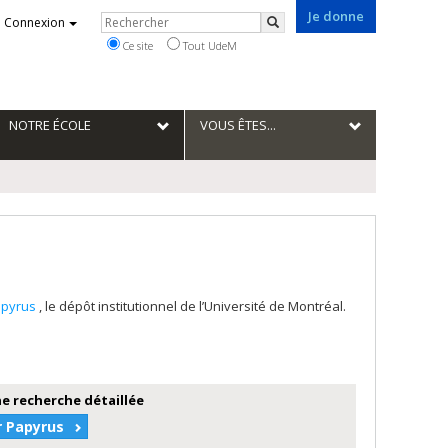
Je donne
Rechercher
Connexion
Rechercher
Ce site
Tout UdeM
NOTRE ÉCOLE
VOUS ÊTES...
apyrus
, le dépôt institutionnel de l’Université de Montréal.
e recherche détaillée
r Papyrus