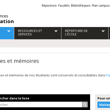
Liens
Répertoire
Facultés
Bibliothèques
Plan campus
externes
ences
ation
RESSOURCES ET
RÉPERTOIRE DE
SERVICES
L'ÉCOLE
es et mémoires
ses et mémoires de nos étudiants sont conservés et consultables dans
P
cher dans la liste
Pour un
Rechercher…
Visite