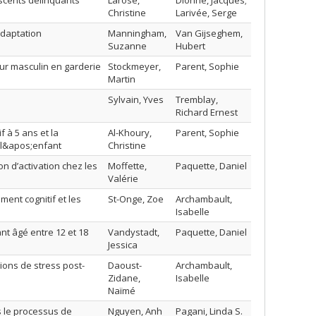
scents délinquants
Larose,
Dionne, Jacques;
Christine
Larivée, Serge
adaptation
Manningham,
Van Gijseghem,
Suzanne
Hubert
ur masculin en garderie
Stockmeyer,
Parent, Sophie
Martin
Sylvain, Yves
Tremblay,
Richard Ernest
f à 5 ans et la
Al-Khoury,
Parent, Sophie
 l&apos;enfant
Christine
on d’activation chez les
Moffette,
Paquette, Daniel
Valérie
ment cognitif et les
St-Onge, Zoe
Archambault,
Isabelle
nt âgé entre 12 et 18
Vandystadt,
Paquette, Daniel
Jessica
ions de stress post-
Daoust-
Archambault,
Zidane,
Isabelle
Naïmé
s le processus de
Nguyen, Anh
Pagani, Linda S.