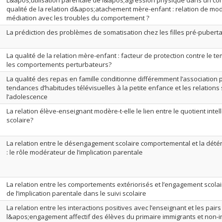
L&apos;utilisation parentale de l&apos;agression physique dans un conte
qualité de la relation d&apos;atachement mère-enfant : relation de mo
médiation avec les troubles du comportement ?
La prédiction des problèmes de somatisation chez les filles pré-puberta
La qualité de la relation mère-enfant : facteur de protection contre le te
les comportements perturbateurs?
La qualité des repas en famille conditionne différemment l’association 
tendances d’habitudes télévisuelles à la petite enfance et les relations 
l’adolescence
La relation élève-enseignant modère-t-elle le lien entre le quotient intel
scolaire?
La relation entre le désengagement scolaire comportemental et la dété
: le rôle modérateur de l’implication parentale
La relation entre les comportements extériorisés et l’engagement scolair
de l’implication parentale dans le suivi scolaire
La relation entre les interactions positives avec l’enseignant et les pairs
l&apos;engagement affectif des élèves du primaire immigrants et non-i