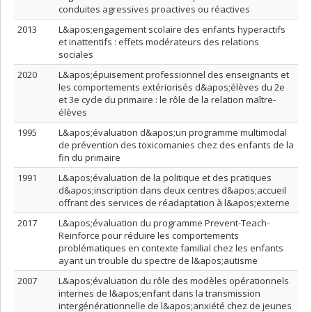
conduites agressives proactives ou réactives
2013
L&apos;engagement scolaire des enfants hyperactifs
et inattentifs : effets modérateurs des relations
sociales
2020
L&apos;épuisement professionnel des enseignants et
les comportements extériorisés d&apos;élèves du 2e
et 3e cycle du primaire : le rôle de la relation maître-
élèves
1995
L&apos;évaluation d&apos;un programme multimodal
de prévention des toxicomanies chez des enfants de la
fin du primaire
1991
L&apos;évaluation de la politique et des pratiques
d&apos;inscription dans deux centres d&apos;accueil
offrant des services de réadaptation à l&apos;externe
2017
L&apos;évaluation du programme Prevent-Teach-
Reinforce pour réduire les comportements
problématiques en contexte familial chez les enfants
ayant un trouble du spectre de l&apos;autisme
2007
L&apos;évaluation du rôle des modèles opérationnels
internes de l&apos;enfant dans la transmission
intergénérationnelle de l&apos;anxiété chez de jeunes