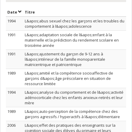
Trier par date en ordre croissant
Trier par titre en ordre croissant
Date
Titre
1994
L&apos;abus sexuel chez les garçons et les troubles du
comportement à l&apos;adolescence
1991
L&apos;adaptation sociale de l&apos;enfant à la
maternelle et la prédiction du rendement scolaire en
troisième année
1991
L&apos;ajustement du garçon de 9-12 ans à
l&apos;intérieur de la famille monoparentale
matricentrique et patricentrique
1989
L&apos;amitié et la compétence socioaffective de
garçons d&apos;âge préscolaire en situation de
ressource limitée
1994
L&apos;analyse du comportement et de l&apos;activité
adénocorticale chez les enfants anxieux-retirés et leur
mère
1989
L&apos;auto-perception de la compétence chez des
garçons agressifs / hyperactifs à l&apos;élémentaire
2006
L&apos;effet des pratiques des enseignants sur la
cognition sociale des élèves du primaire et leurs