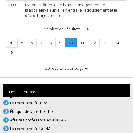
2009
L&apos;influence de l&apos;engagement de
l&apos;élève sur le lien entre le redoublement et le
décrochage scolaire
Nombre de résultats :
382
Page
Page
Page
Page
Page
Page
Page
.
Page
Page
Page
Page
5
6
7
8
9
10
11
12
13
14
précédente
Page
Page
courante.
suivante
20 résultats par page
Liens connexes
La recherche à la FAS
Éthique de la recherche
Affaires professorales à la FAS
La recherche à l'UdeM