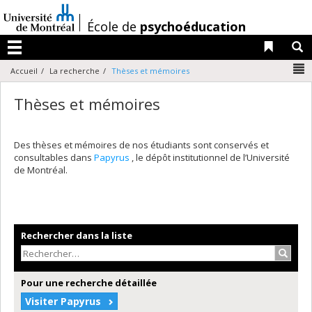
Passer
au
/
École de
psychoéducation
contenu
Liens 
R
Menu
N
Accueil
La recherche
Thèses et mémoires
Thèses et mémoires
Des thèses et mémoires de nos étudiants sont conservés et
consultables dans
Papyrus
, le dépôt institutionnel de l’Université
de Montréal.
Rechercher dans la liste
Recher
Pour une recherche détaillée
Visiter Papyrus