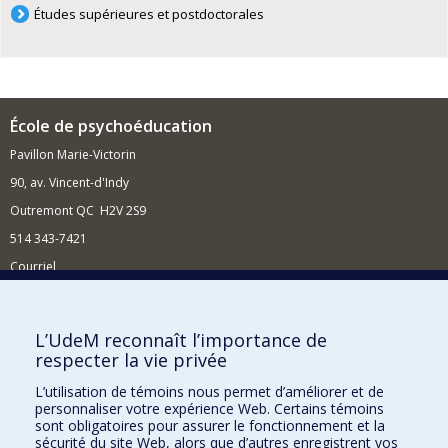
Études supérieures et postdoctorales
École de psychoéducation
Pavillon Marie-Victorin
90, av. Vincent-d'Indy
Outremont QC H2V 2S9
514 343-7421
Courriel
Nouvelles
Comment soutenir l'École?
L’UdeM reconnaît l’importance de
respecter la vie privée
BESOIN D'AIDE?
L’utilisation de témoins nous permet d’améliorer et de
Plan du site
personnaliser votre expérience Web. Certains témoins
Signaler une erreur
sont obligatoires pour assurer le fonctionnement et la
sécurité du site Web, alors que d’autres enregistrent vos