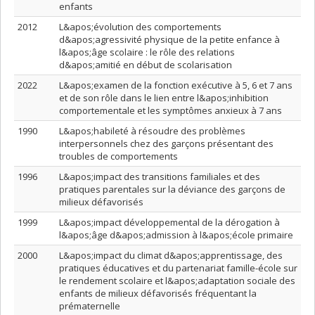
enfants
2012
L&apos;évolution des comportements
d&apos;agressivité physique de la petite enfance à
l&apos;âge scolaire : le rôle des relations
d&apos;amitié en début de scolarisation
2022
L&apos;examen de la fonction exécutive à 5, 6 et 7 ans
et de son rôle dans le lien entre l&apos;inhibition
comportementale et les symptômes anxieux à 7 ans
1990
L&apos;habileté à résoudre des problèmes
interpersonnels chez des garçons présentant des
troubles de comportements
1996
L&apos;impact des transitions familiales et des
pratiques parentales sur la déviance des garçons de
milieux défavorisés
1999
L&apos;impact développemental de la dérogation à
l&apos;âge d&apos;admission à l&apos;école primaire
2000
L&apos;impact du climat d&apos;apprentissage, des
pratiques éducatives et du partenariat famille-école sur
le rendement scolaire et l&apos;adaptation sociale des
enfants de milieux défavorisés fréquentant la
prématernelle