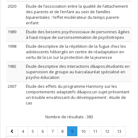
2020
Étude de l’association entre la qualité de l’attachement
des parents et de l’enfant au sein de familles
biparentales : l’effet modérateur du temps parent-
enfant
1989
Étude des besoins psychosociaux de personnes âgées
à haut risque de surconsommation de psychotropes
1998
Étude descriptive de la répétition de la fugue chez les
adolescents hébergés en centre de réadaptation en
vertu de la Loi sur la protection de la jeunesse
1982
Étude descriptive des interactions d&apos;étudiants en
supervision de groupe au baccalauréat spécialisé en
psycho-éducation
2007
Étude des effets du programme Harmony sur les
comportements adaptatifs d&apos;un sujet présentant
un trouble envahissant du développement : étude de
cas
Nombre de résultats :
383
Page
Page
Page
Page
Page
Page
Page
.
Page
Page
Page
Page
4
5
6
7
8
9
10
11
12
13
précédente
Page