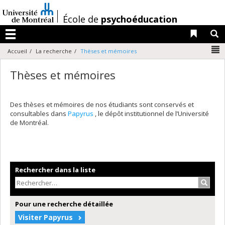
Passer
au
/
École de
psychoéducation
contenu
Liens 
R
Menu
N
Accueil
La recherche
Thèses et mémoires
Thèses et mémoires
Des thèses et mémoires de nos étudiants sont conservés et
consultables dans
Papyrus
, le dépôt institutionnel de l’Université
de Montréal.
Rechercher dans la liste
Recher
Pour une recherche détaillée
Visiter Papyrus