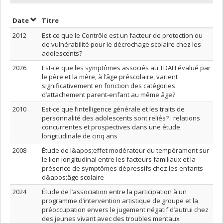
Trier par date en ordre croissant
Trier par titre en ordre croissant
Date
Titre
2012
Est-ce que le Contrôle est un facteur de protection ou
de vulnérabilité pour le décrochage scolaire chez les
adolescents?
2026
Est-ce que les symptômes associés au TDAH évalué par
le père et la mère, à l’âge préscolaire, varient
significativement en fonction des catégories
d’attachement parent-enfant au même âge?
2010
Est-ce que l’intelligence générale et les traits de
personnalité des adolescents sont reliés? : relations
concurrentes et prospectives dans une étude
longitudinale de cinq ans
2008
Étude de l&apos;effet modérateur du tempérament sur
le lien longitudinal entre les facteurs familiaux et la
présence de symptômes dépressifs chez les enfants
d&apos;âge scolaire
2024
Étude de l’association entre la participation à un
programme d’intervention artistique de groupe et la
préoccupation envers le jugement négatif d’autrui chez
des jeunes vivant avec des troubles mentaux