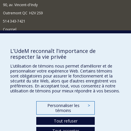
90, av. Vincent-d'Indy
Outremont QC H2V 2S9
514 343-7421
Courriel
Nouvelles
Comment soutenir l'École?
L’UdeM reconnaît l’importance de
respecter la vie privée
BESOIN D'AIDE?
L’utilisation de témoins nous permet d’améliorer et de
Plan du site
personnaliser votre expérience Web. Certains témoins
Signaler une erreur
sont obligatoires pour assurer le fonctionnement et la
sécurité du site Web, alors que d’autres enregistrent vos
Accessibilité
préférences. En acceptant tout, vous consentez à notre
utilisation de témoins pour mieux répondre à vos besoins.
FACULTÉ DES ARTS ET DES SCIENCES
Nos départements et écoles
Personnaliser les
>
témoins
Nos centres d'études
Tout refuser
Nos programmes et cours
Tout accepter