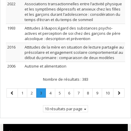
2022
Associations transactionnelles entre l’activité physique
et les symptômes dépressifs et anxieux chez les filles
et les garçons durant l’adolescence : considération du
temps d’écran et du temps de sommeil
1993
Attitudes à l&apos;égard des substances psycho-
actives et perception de soi chez des garçons de père
alcoolique : description et prévention
2016
Attitudes de la mère en situation de lecture partagée au
préscolaire et engagement scolaire comportemental au
début du primaire : comparaison de deux modèles
2006
Autisme et alimentation
Nombre de résultats :
383
Page
Page
Page
Page
.
Page
Page
Page
Page
Page
Page
Page
Page
1
2
3
4
5
6
7
8
9
10
précédente
Page
suivant
courante.
10 résultats par page