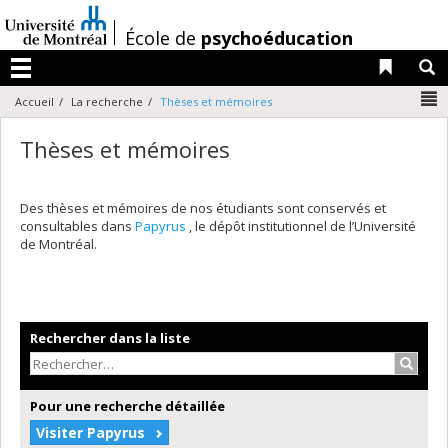
Passer
au
/
École de
psychoéducation
contenu
Liens 
R
Menu
N
Accueil
La recherche
Thèses et mémoires
Thèses et mémoires
Des thèses et mémoires de nos étudiants sont conservés et
consultables dans
Papyrus
, le dépôt institutionnel de l’Université
de Montréal.
Rechercher dans la liste
Recher
Pour une recherche détaillée
Visiter Papyrus