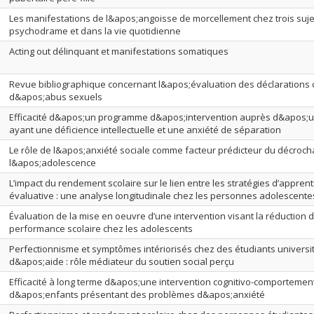
Les manifestations de l&apos;angoisse de morcellement chez trois suje
psychodrame et dans la vie quotidienne
Acting out délinquant et manifestations somatiques
Revue bibliographique concernant l&apos;évaluation des déclarations
d&apos;abus sexuels
Efficacité d&apos;un programme d&apos;intervention auprès d&apos;
ayant une déficience intellectuelle et une anxiété de séparation
Le rôle de l&apos;anxiété sociale comme facteur prédicteur du décroch
l&apos;adolescence
L’impact du rendement scolaire sur le lien entre les stratégies d’apprent
évaluative : une analyse longitudinale chez les personnes adolescente
Évaluation de la mise en oeuvre d’une intervention visant la réduction d
performance scolaire chez les adolescents
Perfectionnisme et symptômes intériorisés chez des étudiants universit
d&apos;aide : rôle médiateur du soutien social perçu
Efficacité à long terme d&apos;une intervention cognitivo-comportemen
d&apos;enfants présentant des problèmes d&apos;anxiété