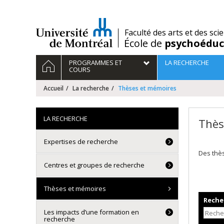
Passer
au
contenu
/
Faculté des arts et des sci
École de
psychoéduc
Navigation
ACCUEIL
PROGRAMMES ET
LA RECHERCHE
principale
COURS
Accueil
La recherche
Thèses et mémoires
LA RECHERCHE
Thès
Expertises de recherche
Des thè
Centres et groupes de recherche
Thèses et mémoires
Recher
Les impacts d’une formation en
recherche