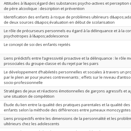
Attitudes à l&apos;égard des substances psycho-actives et perception 
de père alcoolique : description et prévention
Identification des enfants à risque de problèmes ultérieurs d&apos;ad
de deux sources d&apos;évaluation en début de scolarisation
Le rôle de précurseurs personnels eu égard à la délinquance et à la 
psychotropes à l&apos;adolescence
Le concept de soi des enfants rejetés
Liens prédictifs entre l’agressivité proactive et la délinquance : le rôl
prosociales du groupe-classe et du rejet par les pairs
Le développement d’habiletés personnelles et sociales à travers un p
par le plein air pour jeunes contrevenants ; effets sur le niveau d’antisoci
socio-professionnelle
Stratégies de jeux et réactions émotionnelles de garçons agressifs et 
une situation de compétition
Étude du lien entre la qualité des pratiques parentales et la qualité des
enfants selon la méthode des différences entre jumeaux monozygotes
Liens prospectifs entre les dimensions de la personnalité et les prob
ultérieurs chez les adolescents