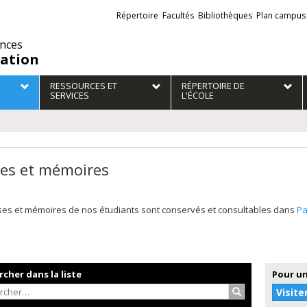
Liens
Répertoire
Facultés
Bibliothèques
Plan campus
externes
ences
ation
RESSOURCES ET
RÉPERTOIRE DE
SERVICES
L'ÉCOLE
es et mémoires
ses et mémoires de nos étudiants sont conservés et consultables dans
P
cher dans la liste
Pour un
Rechercher…
Visite