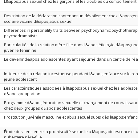
L&apos;abus sexuel chez les garçons et les troubles du comportement
Description de la déclaration contenant un dévoilement chez l&apos;e
scolaire victime d&apos;abus sexuel
Differences in personality traits between psychodynamic psychotherap
psychodramatists
Particularités de la relation mère-fille dans l&apos;étiologie d&apos;u
juvénile féminine
Le devenir d&apos;adolescentes ayant séjourné dans un centre de ré
Incidence de la relation incestueuse pendant l&apos;enfance sur le re
jeune adolescent
Les caractéristiques associées à l&apos;abus sexuel chez les adolescen
d&apos;adaptation
Programme d&apos;éducation sexuelle et changement de connaissance
chez deux groupes d&apos;adolescentes
Prostitution juvénile masculine et abus sexuel subis dès l&apos;enfanc
Étude des liens entre la promiscuité sexuelle à l&apos;adolescence et u
pubertaire père-fille