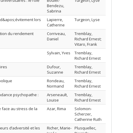
iversitaires : le rôle
Boulet-
Turgeon, Lyse
Bendezu,
Sabrina
 d&apos;évitement lors
Lapierre,
Turgeon, Lyse
Catherine
iction du rendement
Corriveau,
Tremblay,
Daniel
Richard Ernest;
Vitaro, Frank
Sylvain, Yves
Tremblay,
Richard Ernest
ires
Dufour,
Tremblay,
Suzanne
Richard Ernest
oolique
Rondeau,
Tremblay,
Normand
Richard Ernest
ndance psychopathe :
Arseneault,
Tremblay,
Louise
Richard Ernest
face au stress de la
Azar, Rima
Solomon-
Scherzer,
Catherine Ruth
eurs d’adversité et les
Richer, Marie-
Plusquellec,