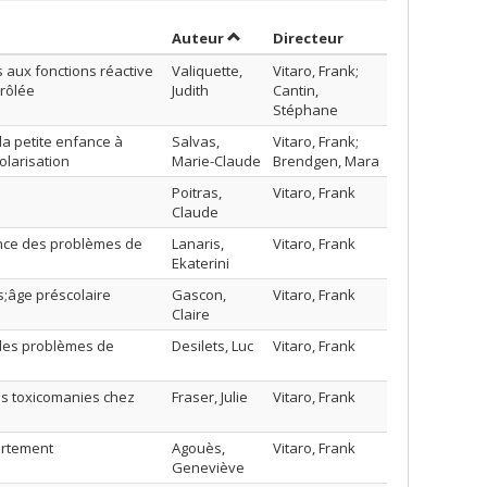
Trier par auteur en ordre décroiss
par contributeur e
Auteur
Directeur
s aux fonctions réactive
Valiquette,
Vitaro, Frank;
trôlée
Judith
Cantin,
Stéphane
a petite enfance à
Salvas,
Vitaro, Frank;
olarisation
Marie-Claude
Brendgen, Mara
Poitras,
Vitaro, Frank
Claude
ence des problèmes de
Lanaris,
Vitaro, Frank
Ekaterini
s;âge préscolaire
Gascon,
Vitaro, Frank
Claire
 des problèmes de
Desilets, Luc
Vitaro, Frank
s toxicomanies chez
Fraser, Julie
Vitaro, Frank
ortement
Agouès,
Vitaro, Frank
Geneviève