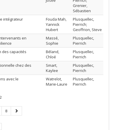
Josée
Pierrich;
Grenier,
Sébastien
e intégrateur
Fouda Mah,
Plusquellec,
Yannick
Pierrich;
Hubert
Geoffrion, Steve
intervenants en
Massé,
Plusquellec,
ilience
Sophie
Pierrich
n des capacités
Béland,
Plusquellec,
Chloé
Pierrich
ionnelle chez des
Smart,
Plusquellec,
Kaylee
Pierrich
ens avec le
Watrelot,
Plusquellec,
Marie-Laure
Pierrich
2
age
Page
Page
8
suivante