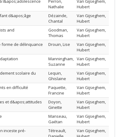
 à l&apos;adolescence
Perron,
Van Gijseghem,
Nathalie
Hubert
nfant d&apos;âge
Dézainde,
Van Gijseghem,
Chantal
Hubert
ists and
Goodman,
Van Gijseghem,
Thomas
Hubert
ne forme de délinquance
Drouin, Lise
Van Gijseghem,
Hubert
adaptation
Manningham,
Van Gijseghem,
Suzanne
Hubert
ndement scolaire du
Lequin,
Van Gijseghem,
Ghislaine
Hubert
ts en difficulté
Paquette,
Van Gijseghem,
Francine
Hubert
s et d&apos;attitudes
Doyon,
Van Gijseghem,
Ginette
Hubert
e
Manseau,
Van Gijseghem,
Gaétan
Hubert
n inceste pré-
Tétreault,
Van Gijseghem,
Danielle
Hubert