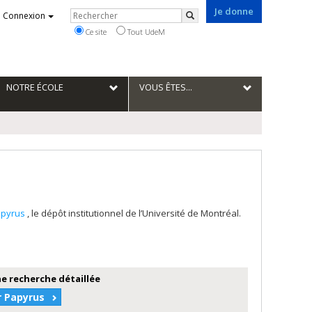
Je donne
Rechercher
Connexion
Rechercher
Ce site
Tout UdeM
NOTRE ÉCOLE
VOUS ÊTES...
apyrus
, le dépôt institutionnel de l’Université de Montréal.
e recherche détaillée
r Papyrus