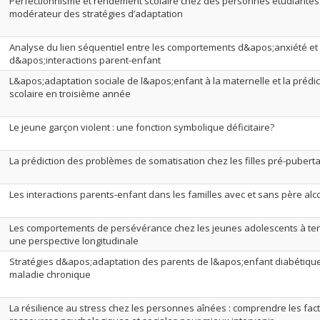
Perfectionnisme et rendement scolaire chez des personnes étudiantes un
modérateur des stratégies d’adaptation
Analyse du lien séquentiel entre les comportements d&apos;anxiété et
d&apos;interactions parent-enfant
L&apos;adaptation sociale de l&apos;enfant à la maternelle et la préd
scolaire en troisième année
Le jeune garçon violent : une fonction symbolique déficitaire?
La prédiction des problèmes de somatisation chez les filles pré-puberta
Les interactions parents-enfant dans les familles avec et sans père alc
Les comportements de persévérance chez les jeunes adolescents à te
une perspective longitudinale
Stratégies d&apos;adaptation des parents de l&apos;enfant diabétique 
maladie chronique
La résilience au stress chez les personnes aînées : comprendre les fact