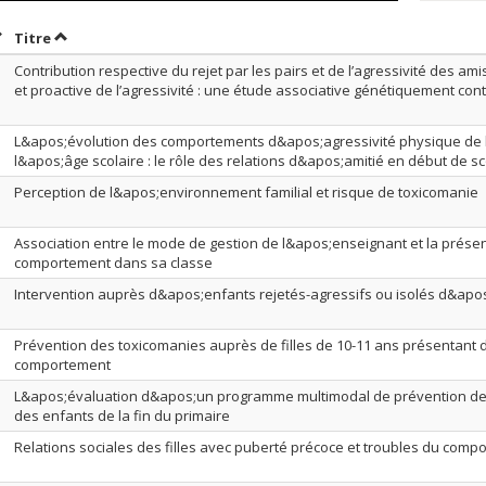
rier par date en ordre décroissant
Trier par titre en ordre décroissant
Titre
Contribution respective du rejet par les pairs et de l’agressivité des ami
et proactive de l’agressivité : une étude associative génétiquement con
L&apos;évolution des comportements d&apos;agressivité physique de l
l&apos;âge scolaire : le rôle des relations d&apos;amitié en début de sc
Perception de l&apos;environnement familial et risque de toxicomanie
Association entre le mode de gestion de l&apos;enseignant et la prés
comportement dans sa classe
Intervention auprès d&apos;enfants rejetés-agressifs ou isolés d&apo
Prévention des toxicomanies auprès de filles de 10-11 ans présentant
comportement
L&apos;évaluation d&apos;un programme multimodal de prévention de
des enfants de la fin du primaire
Relations sociales des filles avec puberté précoce et troubles du comp