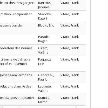
de soi chez des garçons
Barrette,
Vitaro, Frank
Jacques
aptation : comparaison
St-André,
Vitaro, Frank
Kateri
consommation de
Blouin, Éric
Vitaro, Frank
Paradis,
Vitaro, Frank
Roger
e modérateur des normes
Girard,
Vitaro, Frank
Valérie
rogramme de thérapie
Paquette,
Vitaro, Frank
alité et l’insertion
Julie
agressifs-anxieux dans
Gendreau,
Vitaro, Frank
Paul L.
 relations d’amitié des
Laplante,
Vitaro, Frank
Valérie
lèmes d&apos;adaptation
Dumais,
Vitaro, Frank
Martin