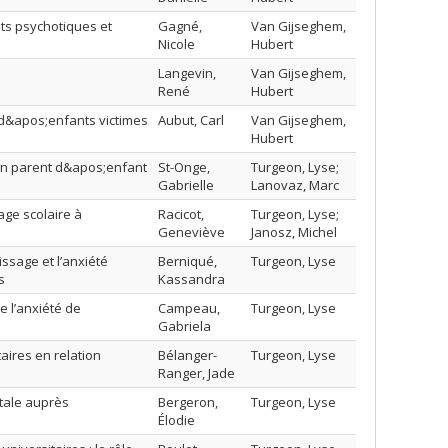
ts psychotiques et
Gagné,
Van Gijseghem,
Nicole
Hubert
Langevin,
Van Gijseghem,
René
Hubert
 d&apos;enfants victimes
Aubut, Carl
Van Gijseghem,
Hubert
un parent d&apos;enfant
St-Onge,
Turgeon, Lyse;
Gabrielle
Lanovaz, Marc
age scolaire à
Racicot,
Turgeon, Lyse;
Geneviève
Janosz, Michel
issage et l’anxiété
Berniqué,
Turgeon, Lyse
s
Kassandra
e l’anxiété de
Campeau,
Turgeon, Lyse
Gabriela
aires en relation
Bélanger-
Turgeon, Lyse
Ranger, Jade
tale auprès
Bergeron,
Turgeon, Lyse
Élodie