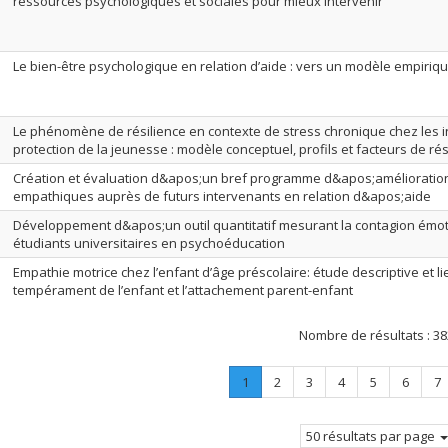
ressources psychologiques et sociales pour mieux intervenir
Le bien-être psychologique en relation d’aide : vers un modèle empiriqu
Le phénomène de résilience en contexte de stress chronique chez les 
protection de la jeunesse : modèle conceptuel, profils et facteurs de rés
Création et évaluation d&apos;un bref programme d&apos;amélioratio
empathiques auprès de futurs intervenants en relation d&apos;aide
Développement d&apos;un outil quantitatif mesurant la contagion émot
étudiants universitaires en psychoéducation
Empathie motrice chez l’enfant d’âge préscolaire: étude descriptive et li
tempérament de l’enfant et l’attachement parent-enfant
Nombre de résultats :
38
Page
.
Page
Page
Page
Page
Page
P
1
2
3
4
5
6
7
Page
courante.
50 résultats par page