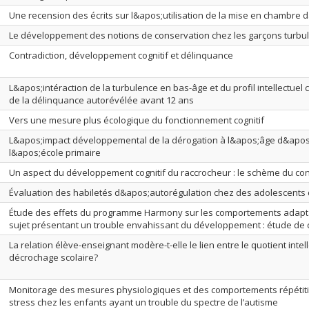
Une recension des écrits sur l&apos;utilisation de la mise en chambre d
Le développement des notions de conservation chez les garçons turbu
Contradiction, développement cognitif et délinquance
L&apos;intéraction de la turbulence en bas-âge et du profil intellectue
de la délinquance autorévélée avant 12 ans
Vers une mesure plus écologique du fonctionnement cognitif
L&apos;impact développemental de la dérogation à l&apos;âge d&apos
l&apos;école primaire
Un aspect du développement cognitif du raccrocheur : le schème du con
Évaluation des habiletés d&apos;autorégulation chez des adolescents
Étude des effets du programme Harmony sur les comportements adapt
sujet présentant un trouble envahissant du développement : étude de 
La relation élève-enseignant modère-t-elle le lien entre le quotient intell
décrochage scolaire?
Monitorage des mesures physiologiques et des comportements répétiti
stress chez les enfants ayant un trouble du spectre de l’autisme