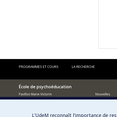
PROGRAMMES ET COURS
LA RECHERCHE
École de psychoéducation
Pavillon Marie-Victorin
Nouvelles
90, av. Vincent-d'Indy
Comment so
Outremont QC H2V 2S9
L’UdeM reconnaît l’importance de resp
514 343-7421