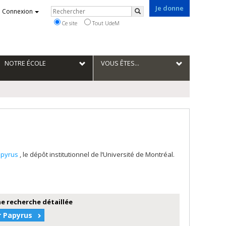
Je donne
Rechercher
Connexion
Rechercher
Ce site
Tout UdeM
NOTRE ÉCOLE
VOUS ÊTES...
apyrus
, le dépôt institutionnel de l’Université de Montréal.
e recherche détaillée
r Papyrus