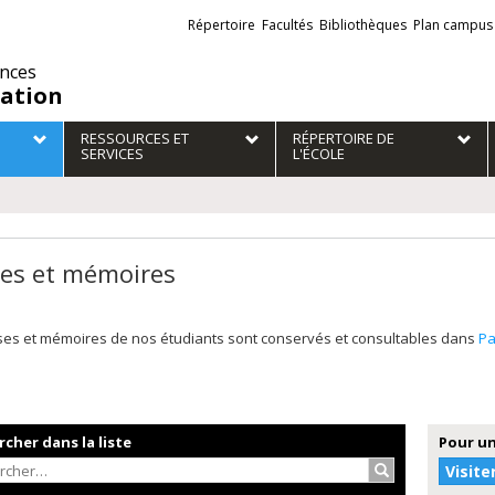
Liens
Répertoire
Facultés
Bibliothèques
Plan campus
externes
ences
ation
RESSOURCES ET
RÉPERTOIRE DE
SERVICES
L'ÉCOLE
es et mémoires
ses et mémoires de nos étudiants sont conservés et consultables dans
P
cher dans la liste
Pour un
Rechercher…
Visite