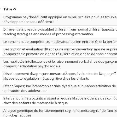
rier par date en ordre décroissant
Trier par titre en ordre décroissant
Titre
Programme psychoéducatif appliqué en milieu scolaire pour les troubl
développement sans déficience
Differentiating reading-disabled children from normal children&apos;s c
reading strategies and modes of processing information
Le sentiment de compétence, modérateur du lien entre le QI et la perfo
Description et évaluation d&apos;une micro-intervention morale aupr
d&apos;école primaire en classe régulière et en classe d&apos;adaptat
Les habiletés intellectuelles et le raisonnement verbal chez des garçon
d&apos;inadaptation psychosociale
Développement d&apos;une mesure d&apos;évaluation de l&apos;effic
l&apos;autorégulation métacognitive chez les enfants
Effet d&apos;une intéraction sociale dyadique sur l&apos;activation de
opératoire des adolescents
Intervention métacognitive visant à réduire l&apos;incidence des comp
chez des enfants de maternelle à risque
Analyse génétique du fonctionnement cognitif et métacognitif de famil
non-dogmatiques