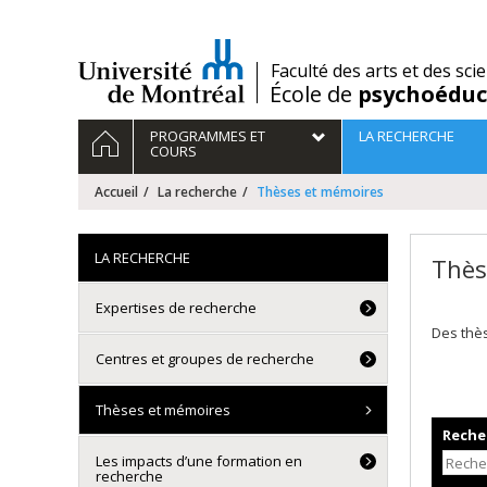
Passer
au
contenu
/
Faculté des arts et des sci
École de
psychoéduc
Navigation
ACCUEIL
PROGRAMMES ET
LA RECHERCHE
principale
COURS
Accueil
La recherche
Thèses et mémoires
LA RECHERCHE
Thès
Expertises de recherche
Des thè
Centres et groupes de recherche
Thèses et mémoires
Recher
Les impacts d’une formation en
recherche