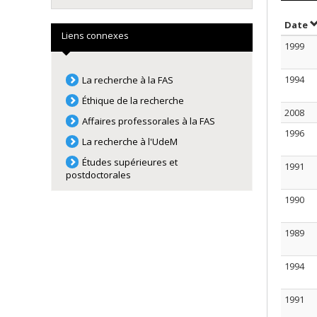
T
Date
Liens connexes
1999
1994
La recherche à la FAS
Éthique de la recherche
2008
Affaires professorales à la FAS
1996
La recherche à l'UdeM
Études supérieures et
1991
postdoctorales
1990
1989
1994
1991