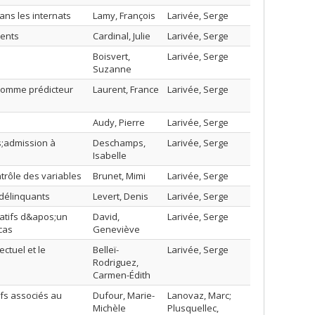
ans les internats
Lamy, François
Larivée, Serge
lents
Cardinal, Julie
Larivée, Serge
Boisvert,
Larivée, Serge
Suzanne
l comme prédicteur
Laurent, France
Larivée, Serge
Audy, Pierre
Larivée, Serge
;admission à
Deschamps,
Larivée, Serge
Isabelle
trôle des variables
Brunet, Mimi
Larivée, Serge
 délinquants
Levert, Denis
Larivée, Serge
atifs d&apos;un
David,
Larivée, Serge
cas
Geneviève
ectuel et le
Belleï-
Larivée, Serge
Rodriguez,
Carmen-Édith
fs associés au
Dufour, Marie-
Lanovaz, Marc;
Michèle
Plusquellec,