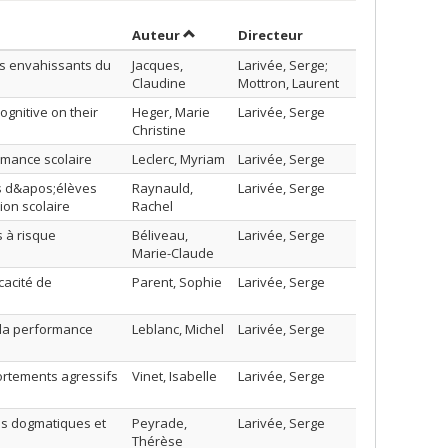
Trier par auteur en ordre décroissant
par contributeur en 
Auteur
Directeur
es envahissants du
Jacques,
Larivée, Serge;
Claudine
Mottron, Laurent
ognitive on their
Heger, Marie
Larivée, Serge
Christine
rmance scolaire
Leclerc, Myriam
Larivée, Serge
ès d&apos;élèves
Raynauld,
Larivée, Serge
ion scolaire
Rachel
s à risque
Béliveau,
Larivée, Serge
Marie-Claude
acité de
Parent, Sophie
Larivée, Serge
 la performance
Leblanc, Michel
Larivée, Serge
ortements agressifs
Vinet, Isabelle
Larivée, Serge
les dogmatiques et
Peyrade,
Larivée, Serge
Thérèse