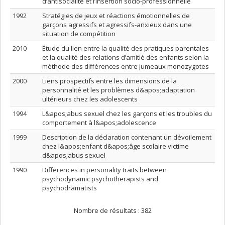
d’antisocialité et l’insertion socio-professionnelle
1992
Stratégies de jeux et réactions émotionnelles de
garçons agressifs et agressifs-anxieux dans une
situation de compétition
2010
Étude du lien entre la qualité des pratiques parentales
et la qualité des relations d’amitié des enfants selon la
méthode des différences entre jumeaux monozygotes
2000
Liens prospectifs entre les dimensions de la
personnalité et les problèmes d&apos;adaptation
ultérieurs chez les adolescents
1994
L&apos;abus sexuel chez les garçons et les troubles du
comportement à l&apos;adolescence
1999
Description de la déclaration contenant un dévoilement
chez l&apos;enfant d&apos;âge scolaire victime
d&apos;abus sexuel
1990
Differences in personality traits between
psychodynamic psychotherapists and
psychodramatists
Nombre de résultats :
382