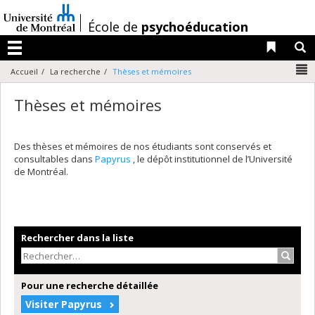
Passer
au
/
École de
psychoéducation
contenu
Liens 
R
Menu
N
Accueil
La recherche
Thèses et mémoires
Thèses et mémoires
Des thèses et mémoires de nos étudiants sont conservés et
consultables dans
Papyrus
, le dépôt institutionnel de l’Université
de Montréal.
Rechercher dans la liste
Recher
Pour une recherche détaillée
Visiter Papyrus