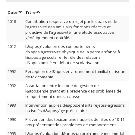
Trier par date en ordre décroissant
Trier par titre en ordre décroissant
Date
Titre
2018
Contribution respective du rejet par les pairs et de
l’agressivité des amis aux fonctions réactive et
proactive de l’agressivité : une étude associative
génétiquement contrôlée
2012
L&apos;évolution des comportements
d&apos;agressivité physique de la petite enfance à
l&apos;âge scolaire : le rôle des relations
d&apos;amitié en début de scolarisation
1992
Perception de l&apos;environnement familial et risque
de toxicomanie
1992
Association entre le mode de gestion de
l&apos;enseignant et la présence des problèmes de
comportement dans sa classe
1993
Intervention auprès d&apos;enfants rejetés-agressifs
ou isolés d&apos;âge préscolaire
1993
Prévention des toxicomanies auprès de filles de 10-11
ans présentant des problèmes de comportement
1995
L&apos;évaluation d&apos;un programme multimodal