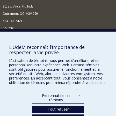
90, av. Vincent-d'Indy
Outremont QC H2V 2S9
514 343-7421
Courriel
Nouvelles
Comment soutenir l'École?
L’UdeM reconnaît l’importance de
respecter la vie privée
BESOIN D'AIDE?
L’utilisation de témoins nous permet d’améliorer et de
Plan du site
personnaliser votre expérience Web. Certains témoins
Signaler une erreur
sont obligatoires pour assurer le fonctionnement et la
sécurité du site Web, alors que d’autres enregistrent vos
Accessibilité
préférences. En acceptant tout, vous consentez à notre
utilisation de témoins pour mieux répondre à vos besoins.
FACULTÉ DES ARTS ET DES SCIENCES
Nos départements et écoles
Personnaliser les
>
témoins
Nos centres d'études
Tout refuser
Nos programmes et cours