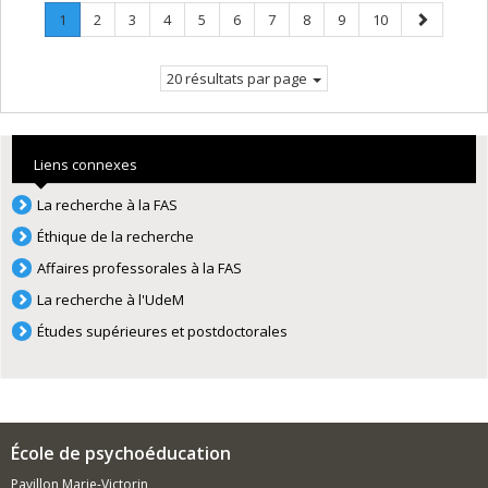
Page
.
Page
Page
Page
Page
Page
Page
Page
Page
Page
Page
1
2
3
4
5
6
7
8
9
10
Page
suivante
courante.
20 résultats par page
Liens connexes
La recherche à la FAS
Éthique de la recherche
Affaires professorales à la FAS
La recherche à l'UdeM
Études supérieures et postdoctorales
École de psychoéducation
Pavillon Marie-Victorin