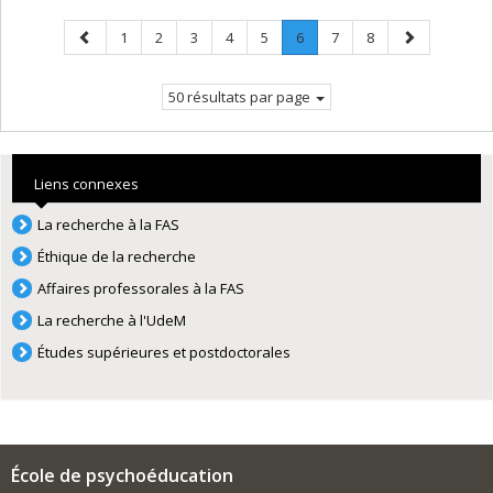
Page
Page
Page
Page
Page
Page
Page
.
Page
Page
Page
1
2
3
4
5
6
7
8
précédente
Page
suivante
courante.
50 résultats par page
Liens connexes
La recherche à la FAS
Éthique de la recherche
Affaires professorales à la FAS
La recherche à l'UdeM
Études supérieures et postdoctorales
École de psychoéducation