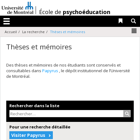
Passer
au
/
École de
psychoéducation
contenu
Liens 
R
Menu
N
Accueil
La recherche
Thèses et mémoires
Thèses et mémoires
Des thèses et mémoires de nos étudiants sont conservés et
consultables dans
Papyrus
, le dépôt institutionnel de l’Université
de Montréal.
Rechercher dans la liste
Recher
Pour une recherche détaillée
Visiter Papyrus