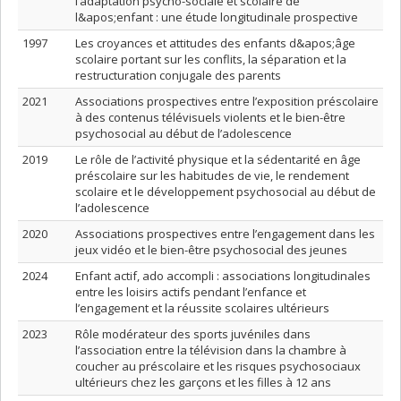
l’adaptation psycho-sociale et scolaire de
l&apos;enfant : une étude longitudinale prospective
1997
Les croyances et attitudes des enfants d&apos;âge
scolaire portant sur les conflits, la séparation et la
restructuration conjugale des parents
2021
Associations prospectives entre l’exposition préscolaire
à des contenus télévisuels violents et le bien-être
psychosocial au début de l’adolescence
2019
Le rôle de l’activité physique et la sédentarité en âge
préscolaire sur les habitudes de vie, le rendement
scolaire et le développement psychosocial au début de
l’adolescence
2020
Associations prospectives entre l’engagement dans les
jeux vidéo et le bien-être psychosocial des jeunes
2024
Enfant actif, ado accompli : associations longitudinales
entre les loisirs actifs pendant l’enfance et
l’engagement et la réussite scolaires ultérieurs
2023
Rôle modérateur des sports juvéniles dans
l’association entre la télévision dans la chambre à
coucher au préscolaire et les risques psychosociaux
ultérieurs chez les garçons et les filles à 12 ans