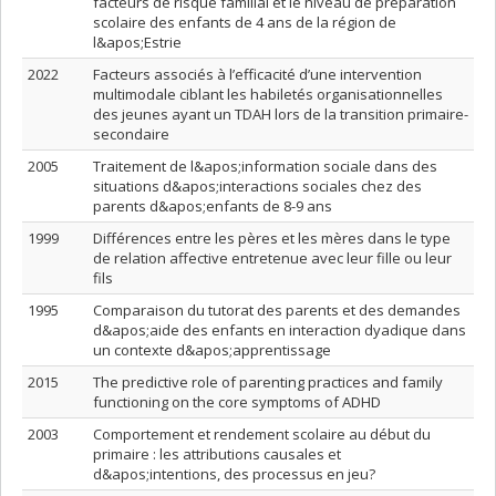
facteurs de risque familial et le niveau de préparation
scolaire des enfants de 4 ans de la région de
l&apos;Estrie
2022
Facteurs associés à l’efficacité d’une intervention
multimodale ciblant les habiletés organisationnelles
des jeunes ayant un TDAH lors de la transition primaire-
secondaire
2005
Traitement de l&apos;information sociale dans des
situations d&apos;interactions sociales chez des
parents d&apos;enfants de 8-9 ans
1999
Différences entre les pères et les mères dans le type
de relation affective entretenue avec leur fille ou leur
fils
1995
Comparaison du tutorat des parents et des demandes
d&apos;aide des enfants en interaction dyadique dans
un contexte d&apos;apprentissage
2015
The predictive role of parenting practices and family
functioning on the core symptoms of ADHD
2003
Comportement et rendement scolaire au début du
primaire : les attributions causales et
d&apos;intentions, des processus en jeu?