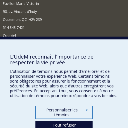
Pavillon Marie-Victorin
90, av. Vincent-d'Indy
Outremont QC H2V 2S9
514 343-7421
Courriel
Nouvelles
Comment soutenir l'École?
L’UdeM reconnaît l’importance de
respecter la vie privée
BESOIN D'AIDE?
L’utilisation de témoins nous permet d’améliorer et de
Plan du site
personnaliser votre expérience Web. Certains témoins
Signaler une erreur
sont obligatoires pour assurer le fonctionnement et la
sécurité du site Web, alors que d’autres enregistrent vos
Accessibilité
préférences. En acceptant tout, vous consentez à notre
utilisation de témoins pour mieux répondre à vos besoins.
FACULTÉ DES ARTS ET DES SCIENCES
Nos départements et écoles
Personnaliser les
>
témoins
Nos centres d'études
Tout refuser
Nos programmes et cours