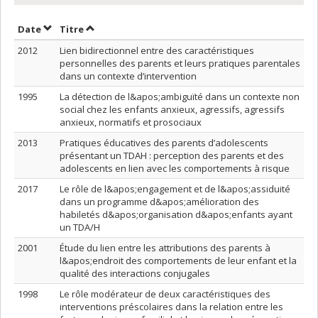
Trier par date en ordre croissant
Trier par titre en ordre croissant
Date
Titre
2012
Lien bidirectionnel entre des caractéristiques
personnelles des parents et leurs pratiques parentales
dans un contexte d’intervention
1995
La détection de l&apos;ambiguïté dans un contexte non
social chez les enfants anxieux, agressifs, agressifs
anxieux, normatifs et prosociaux
2013
Pratiques éducatives des parents d’adolescents
présentant un TDAH : perception des parents et des
adolescents en lien avec les comportements à risque
2017
Le rôle de l&apos;engagement et de l&apos;assiduité
dans un programme d&apos;amélioration des
habiletés d&apos;organisation d&apos;enfants ayant
un TDA/H
2001
Étude du lien entre les attributions des parents à
l&apos;endroit des comportements de leur enfant et la
qualité des interactions conjugales
1998
Le rôle modérateur de deux caractéristiques des
interventions préscolaires dans la relation entre les