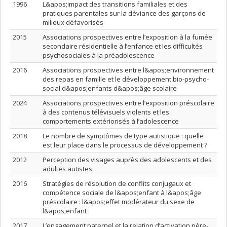
1996
L&apos;impact des transitions familiales et des
pratiques parentales sur la déviance des garçons de
milieux défavorisés
2015
Associations prospectives entre l’exposition à la fumée
secondaire résidentielle à l’enfance et les difficultés
psychosociales à la préadolescence
2016
Associations prospectives entre l&apos;environnement
des repas en famille et le développement bio-psycho-
social d&apos;enfants d&apos;âge scolaire
2024
Associations prospectives entre l’exposition préscolaire
à des contenus télévisuels violents et les
comportements extériorisés à l’adolescence
2018
Le nombre de symptômes de type autistique : quelle
est leur place dans le processus de développement ?
2012
Perception des visages auprès des adolescents et des
adultes autistes
2016
Stratégies de résolution de conflits conjugaux et
compétence sociale de l&apos;enfant à l&apos;âge
préscolaire : l&apos;effet modérateur du sexe de
l&apos;enfant
2017
L’engagement paternel et la relation d’activation père-