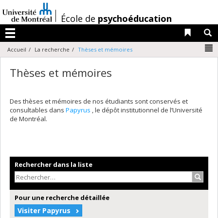
Passer
au
/
École de
psychoéducation
contenu
Liens 
R
Menu
N
Accueil
La recherche
Thèses et mémoires
Thèses et mémoires
Des thèses et mémoires de nos étudiants sont conservés et
consultables dans
Papyrus
, le dépôt institutionnel de l’Université
de Montréal.
Rechercher dans la liste
Recher
Pour une recherche détaillée
Visiter Papyrus