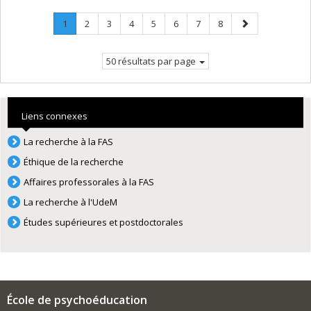
Page
.
Page
Page
Page
Page
Page
Page
Page
Page
1
2
3
4
5
6
7
8
Page
suivante
courante.
50 résultats par page
Liens connexes
La recherche à la FAS
Éthique de la recherche
Affaires professorales à la FAS
La recherche à l'UdeM
Études supérieures et postdoctorales
École de psychoéducation