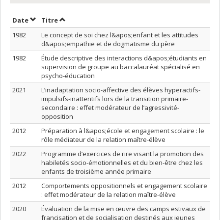
Trier par date en ordre croissant
Trier par titre en ordre croissant
Date
Titre
1982
Le concept de soi chez l&apos;enfant et les attitudes
d&apos;empathie et de dogmatisme du père
1982
Étude descriptive des interactions d&apos;étudiants en
supervision de groupe au baccalauréat spécialisé en
psycho-éducation
2021
L’inadaptation socio-affective des élèves hyperactifs-
impulsifs-inattentifs lors de la transition primaire-
secondaire : effet modérateur de l’agressivité-
opposition
2012
Préparation à l&apos;école et engagement scolaire : le
rôle médiateur de la relation maître-élève
2022
Programme d’exercices de rire visant la promotion des
habiletés socio-émotionnelles et du bien-être chez les
enfants de troisième année primaire
2012
Comportements oppositionnels et engagement scolaire
: effet modérateur de la relation maître-élève
2020
Évaluation de la mise en œuvre des camps estivaux de
francisation et de socialisation destinés aux jeunes