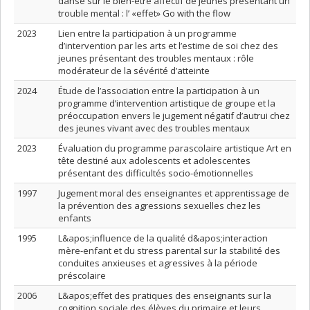
danse sur le bien-être affectif de jeunes présentant un
trouble mental : l’ «effet» Go with the flow
2023
Lien entre la participation à un programme
d’intervention par les arts et l’estime de soi chez des
jeunes présentant des troubles mentaux : rôle
modérateur de la sévérité d’atteinte
2024
Étude de l’association entre la participation à un
programme d’intervention artistique de groupe et la
préoccupation envers le jugement négatif d’autrui chez
des jeunes vivant avec des troubles mentaux
2023
Évaluation du programme parascolaire artistique Art en
tête destiné aux adolescents et adolescentes
présentant des difficultés socio-émotionnelles
1997
Jugement moral des enseignantes et apprentissage de
la prévention des agressions sexuelles chez les
enfants
1995
L&apos;influence de la qualité d&apos;interaction
mère-enfant et du stress parental sur la stabilité des
conduites anxieuses et agressives à la période
préscolaire
2006
L&apos;effet des pratiques des enseignants sur la
cognition sociale des élèves du primaire et leurs