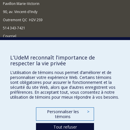
Pavillon Marie-Victorin
90, av. Vincent-d'Indy
Outremont QC H2V 2S9
514 343-7421
Courriel
Nouvelles
Comment soutenir l'École?
L’UdeM reconnaît l’importance de
respecter la vie privée
BESOIN D'AIDE?
L’utilisation de témoins nous permet d’améliorer et de
Plan du site
personnaliser votre expérience Web. Certains témoins
Signaler une erreur
sont obligatoires pour assurer le fonctionnement et la
sécurité du site Web, alors que d’autres enregistrent vos
Accessibilité
préférences. En acceptant tout, vous consentez à notre
utilisation de témoins pour mieux répondre à vos besoins.
FACULTÉ DES ARTS ET DES SCIENCES
Nos départements et écoles
Personnaliser les
>
témoins
Nos centres d'études
Tout refuser
Nos programmes et cours