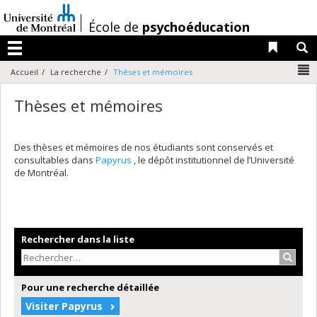
Passer
au
/
École de
psychoéducation
contenu
Liens 
R
Menu
N
Accueil
La recherche
Thèses et mémoires
Thèses et mémoires
Des thèses et mémoires de nos étudiants sont conservés et
consultables dans
Papyrus
, le dépôt institutionnel de l’Université
de Montréal.
Rechercher dans la liste
Recher
Pour une recherche détaillée
Visiter Papyrus