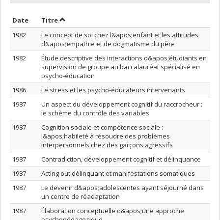
Trier par date en ordre décroissant
Trier par titre en ordre décroissant
Date
Titre
1982
Le concept de soi chez l&apos;enfant et les attitudes
d&apos;empathie et de dogmatisme du père
1982
Étude descriptive des interactions d&apos;étudiants en
supervision de groupe au baccalauréat spécialisé en
psycho-éducation
1986
Le stress et les psycho-éducateurs intervenants
1987
Un aspect du développement cognitif du raccrocheur :
le schème du contrôle des variables
1987
Cognition sociale et compétence sociale :
l&apos;habileté à résoudre des problèmes
interpersonnels chez des garçons agressifs
1987
Contradiction, développement cognitif et délinquance
1987
Acting out délinquant et manifestations somatiques
1987
Le devenir d&apos;adolescentes ayant séjourné dans
un centre de réadaptation
1987
Élaboration conceptuelle d&apos;une approche
psychopédagogique