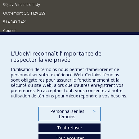
90, av. Vincent-d'Indy
Outremont QC H2V 2S9
514 343-7421
Courriel
Nouvelles
Comment soutenir l'École?
L’UdeM reconnaît l’importance de
respecter la vie privée
BESOIN D'AIDE?
L’utilisation de témoins nous permet d’améliorer et de
Plan du site
personnaliser votre expérience Web. Certains témoins
Signaler une erreur
sont obligatoires pour assurer le fonctionnement et la
sécurité du site Web, alors que d’autres enregistrent vos
Accessibilité
préférences. En acceptant tout, vous consentez à notre
utilisation de témoins pour mieux répondre à vos besoins.
FACULTÉ DES ARTS ET DES SCIENCES
Nos départements et écoles
Personnaliser les
>
témoins
Nos centres d'études
Tout refuser
Nos programmes et cours
Tout accepter