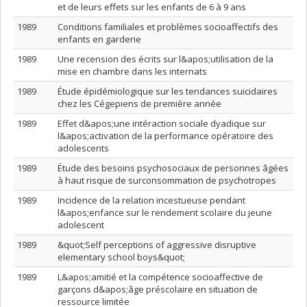
et de leurs effets sur les enfants de 6 à 9 ans
1989
Conditions familiales et problèmes socioaffectifs des
enfants en garderie
1989
Une recension des écrits sur l&apos;utilisation de la
mise en chambre dans les internats
1989
Étude épidémiologique sur les tendances suicidaires
chez les Cégepiens de première année
1989
Effet d&apos;une intéraction sociale dyadique sur
l&apos;activation de la performance opératoire des
adolescents
1989
Étude des besoins psychosociaux de personnes âgées
à haut risque de surconsommation de psychotropes
1989
Incidence de la relation incestueuse pendant
l&apos;enfance sur le rendement scolaire du jeune
adolescent
1989
&quot;Self perceptions of aggressive disruptive
elementary school boys&quot;
1989
L&apos;amitié et la compétence socioaffective de
garçons d&apos;âge préscolaire en situation de
ressource limitée