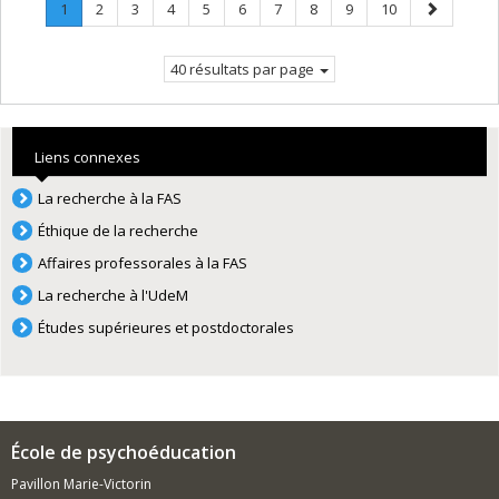
Page
.
Page
Page
Page
Page
Page
Page
Page
Page
Page
Page
1
2
3
4
5
6
7
8
9
10
Page
suivante
courante.
40 résultats par page
Liens connexes
La recherche à la FAS
Éthique de la recherche
Affaires professorales à la FAS
La recherche à l'UdeM
Études supérieures et postdoctorales
École de psychoéducation
Pavillon Marie-Victorin