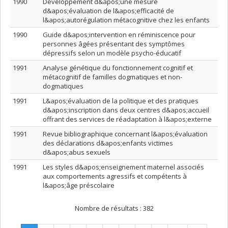
1990
Développement d&apos;une mesure
d&apos;évaluation de l&apos;efficacité de
l&apos;autorégulation métacognitive chez les enfants
1990
Guide d&apos;intervention en réminiscence pour
personnes âgées présentant des symptômes
dépressifs selon un modèle psycho-éducatif
1991
Analyse génétique du fonctionnement cognitif et
métacognitif de familles dogmatiques et non-
dogmatiques
1991
L&apos;évaluation de la politique et des pratiques
d&apos;inscription dans deux centres d&apos;accueil
offrant des services de réadaptation à l&apos;externe
1991
Revue bibliographique concernant l&apos;évaluation
des déclarations d&apos;enfants victimes
d&apos;abus sexuels
1991
Les styles d&apos;enseignement maternel associés
aux comportements agressifs et compétents à
l&apos;âge préscolaire
Nombre de résultats :
382