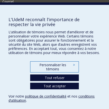
Courriel
Nouvelles
Comment soutenir l'École?
L’UdeM reconnaît l’importance de
respecter la vie privée
BESOIN D'AIDE?
L’utilisation de témoins nous permet d’améliorer et de
Plan du site
personnaliser votre expérience Web. Certains témoins
Signaler une erreur
sont obligatoires pour assurer le fonctionnement et la
sécurité du site Web, alors que d’autres enregistrent vos
Accessibilité
préférences. En acceptant tout, vous consentez à notre
utilisation de témoins pour mieux répondre à vos besoins.
FACULTÉ DES ARTS ET DES SCIENCES
Nos départements et écoles
Personnaliser les
>
témoins
Nos centres d'études
Tout refuser
Nos programmes et cours
Tout accepter
Confidentialité
Voir notre
politique de confidentialité
et nos
conditions
Conditions d’utilisation
d’utilisation
.
Paramètres des témoins
Université de