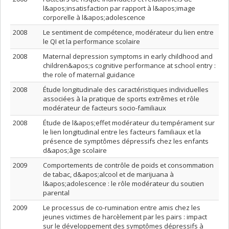
l&apos;insatisfaction par rapport à l&apos;image
corporelle à l&apos;adolescence
2008
Le sentiment de compétence, modérateur du lien entre
le QI et la performance scolaire
2008
Maternal depression symptoms in early childhood and
children&apos;s cognitive performance at school entry :
the role of maternal guidance
2008
Étude longitudinale des caractéristiques individuelles
associées à la pratique de sports extrêmes et rôle
modérateur de facteurs socio-familiaux
2008
Étude de l&apos;effet modérateur du tempérament sur
le lien longitudinal entre les facteurs familiaux et la
présence de symptômes dépressifs chez les enfants
d&apos;âge scolaire
2009
Comportements de contrôle de poids et consommation
de tabac, d&apos;alcool et de marijuana à
l&apos;adolescence : le rôle modérateur du soutien
parental
2009
Le processus de co-rumination entre amis chez les
jeunes victimes de harcèlement par les pairs : impact
sur le développement des symptômes dépressifs à