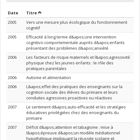
Trier par date en ordre décroissant
Trier par titre en ordre décroissant
Date
Titre
2005
Vers une mesure plus écologique du fonctionnement
cognitif
2005
Efficacité à long terme d&apos;une intervention
cognitivo-comportementale auprès d&apos;enfants
présentant des problèmes d&apos;anxiété
2006
Les facteurs de risque maternels et l&apos;agressivité
physique chez les jeunes enfants : le rôle des
pratiques parentales
2006
Autisme et alimentation
2006
L&apos;effet des pratiques des enseignants sur la
cognition sociale des élèves du primaire et leurs
conduites agressives proactives ou réactives
2007
Le sentiment d&apos;auto-efficacité et les stratégies
éducatives privilégiées chez des enseignants du
primaire
2007
Déficit d&apos;attention et tabagisme : mise à
l&apos;épreuve d&apos;un modèle médiationnel
hypothétique impliquant la réussite scolaire et