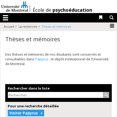
Passer
au
/
École de
psychoéducation
contenu
Liens 
R
Menu
N
Accueil
La recherche
Thèses et mémoires
Thèses et mémoires
Des thèses et mémoires de nos étudiants sont conservés et
consultables dans
Papyrus
, le dépôt institutionnel de l’Université
de Montréal.
Rechercher dans la liste
Recher
Pour une recherche détaillée
Visiter Papyrus