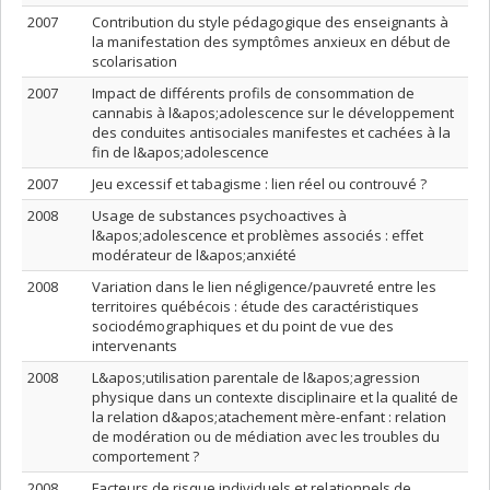
2007
Contribution du style pédagogique des enseignants à
la manifestation des symptômes anxieux en début de
scolarisation
2007
Impact de différents profils de consommation de
cannabis à l&apos;adolescence sur le développement
des conduites antisociales manifestes et cachées à la
fin de l&apos;adolescence
2007
Jeu excessif et tabagisme : lien réel ou controuvé ?
2008
Usage de substances psychoactives à
l&apos;adolescence et problèmes associés : effet
modérateur de l&apos;anxiété
2008
Variation dans le lien négligence/pauvreté entre les
territoires québécois : étude des caractéristiques
sociodémographiques et du point de vue des
intervenants
2008
L&apos;utilisation parentale de l&apos;agression
physique dans un contexte disciplinaire et la qualité de
la relation d&apos;atachement mère-enfant : relation
de modération ou de médiation avec les troubles du
comportement ?
2008
Facteurs de risque individuels et relationnels de