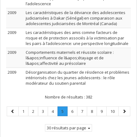
l’adolescence
2009
Les caractéristiques de la déviance des adolescentes
judiciarisées à Dakar (Sénégal) en comparaison aux
adolescentes judiciarisées de Montréal (Canada)
2009
Les caractéristiques des amis comme facteurs de
risque et de protection associés à la victimisation par
les pairs à l’adolescence: une perspective longitudinale
2009
Comportements maternels et réussite scolaire :
l&apos;influence de l&apos;étayage et de
l&apos;affectivité au préscolaire
2009
Désorganisation du quartier de résidence et problèmes
intériorisés chez les jeunes adolescents : le rôle
modérateur du soutien parental
Nombre de résultats :
382
Page
Page
Page
Page
Page
Page
.
Page
Page
Page
Page
Page
Page
1
2
3
4
5
6
7
8
9
10
précédente
Page
suivant
courante.
30 résultats par page