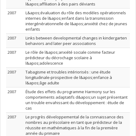
l&apos;affiliation à des pairs déviants
2007
L&apos;évaluation du rôle des modèles opérationnels
internes de l&apos;enfant dans la transmission
intergénérationnelle de l&apos;anxiété chez de jeunes
enfants
2007
Links between developmental changes in kindergarten
behaviors and later peer associations
2007
Le rôle de l&apos;anxiété sociale comme facteur
prédicteur du décrochage scolaire à
l&apos;adolescence
2007
Tabagisme et troubles intériorisés : une étude
longitudinale-prospective de l&apos;enfance à
l&apos;âge adulte
2007
Étude des effets du programme Harmony sur les
comportements adaptatifs d&apos;un sujet présentant
un trouble envahissant du développement : étude de
cas
2007
Le progrès développemental de la connaissance des
nombres au préscolaire en tant que prédicteur de la
réussite en mathématiques à la fin de la première
année du primaire