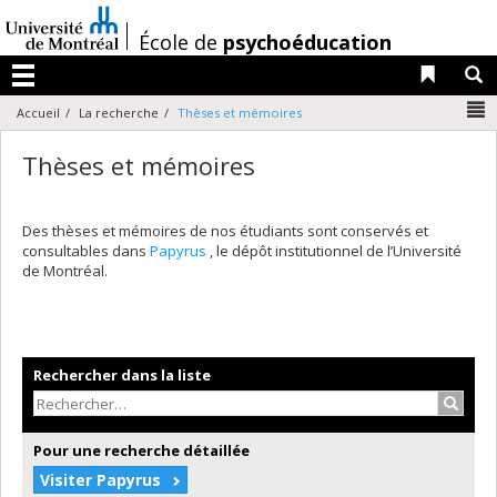
Passer
au
/
École de
psychoéducation
contenu
Liens 
R
Menu
N
Accueil
La recherche
Thèses et mémoires
Thèses et mémoires
Des thèses et mémoires de nos étudiants sont conservés et
consultables dans
Papyrus
, le dépôt institutionnel de l’Université
de Montréal.
Rechercher dans la liste
Recher
Pour une recherche détaillée
Visiter Papyrus