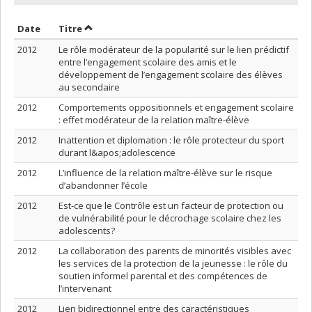
Trier par date en ordre croissant
Trier par titre en ordre croissant
Date
Titre
2012
Le rôle modérateur de la popularité sur le lien prédictif
entre l’engagement scolaire des amis et le
développement de l’engagement scolaire des élèves
au secondaire
2012
Comportements oppositionnels et engagement scolaire
: effet modérateur de la relation maître-élève
2012
Inattention et diplomation : le rôle protecteur du sport
durant l&apos;adolescence
2012
L’influence de la relation maître-élève sur le risque
d’abandonner l’école
2012
Est-ce que le Contrôle est un facteur de protection ou
de vulnérabilité pour le décrochage scolaire chez les
adolescents?
2012
La collaboration des parents de minorités visibles avec
les services de la protection de la jeunesse : le rôle du
soutien informel parental et des compétences de
l’intervenant
2012
Lien bidirectionnel entre des caractéristiques