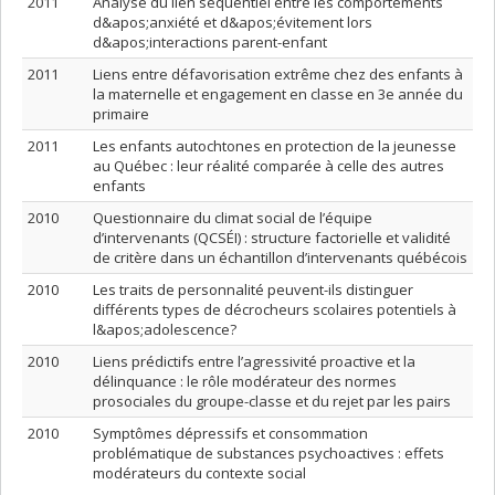
2011
Analyse du lien séquentiel entre les comportements
d&apos;anxiété et d&apos;évitement lors
d&apos;interactions parent-enfant
2011
Liens entre défavorisation extrême chez des enfants à
la maternelle et engagement en classe en 3e année du
primaire
2011
Les enfants autochtones en protection de la jeunesse
au Québec : leur réalité comparée à celle des autres
enfants
2010
Questionnaire du climat social de l’équipe
d’intervenants (QCSÉI) : structure factorielle et validité
de critère dans un échantillon d’intervenants québécois
2010
Les traits de personnalité peuvent-ils distinguer
différents types de décrocheurs scolaires potentiels à
l&apos;adolescence?
2010
Liens prédictifs entre l’agressivité proactive et la
délinquance : le rôle modérateur des normes
prosociales du groupe-classe et du rejet par les pairs
2010
Symptômes dépressifs et consommation
problématique de substances psychoactives : effets
modérateurs du contexte social