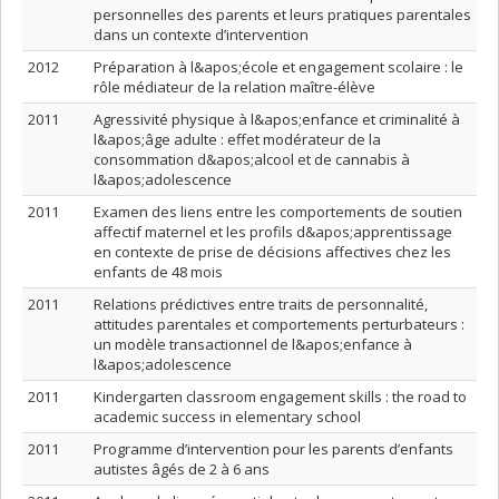
personnelles des parents et leurs pratiques parentales
dans un contexte d’intervention
2012
Préparation à l&apos;école et engagement scolaire : le
rôle médiateur de la relation maître-élève
2011
Agressivité physique à l&apos;enfance et criminalité à
l&apos;âge adulte : effet modérateur de la
consommation d&apos;alcool et de cannabis à
l&apos;adolescence
2011
Examen des liens entre les comportements de soutien
affectif maternel et les profils d&apos;apprentissage
en contexte de prise de décisions affectives chez les
enfants de 48 mois
2011
Relations prédictives entre traits de personnalité,
attitudes parentales et comportements perturbateurs :
un modèle transactionnel de l&apos;enfance à
l&apos;adolescence
2011
Kindergarten classroom engagement skills : the road to
academic success in elementary school
2011
Programme d’intervention pour les parents d’enfants
autistes âgés de 2 à 6 ans