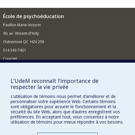
École de psychoéducation
Pavillon Marie-Victorin
90, av. Vincent-d'Indy
Outremont QC H2V 2S9
514 343-7421
Courriel
Nouvelles
Comment soutenir l'École?
L’UdeM reconnaît l’importance de
respecter la vie privée
BESOIN D'AIDE?
L’utilisation de témoins nous permet d’améliorer et de
Plan du site
personnaliser votre expérience Web. Certains témoins
Signaler une erreur
sont obligatoires pour assurer le fonctionnement et la
sécurité du site Web, alors que d’autres enregistrent vos
Accessibilité
préférences. En acceptant tout, vous consentez à notre
utilisation de témoins pour mieux répondre à vos besoins.
FACULTÉ DES ARTS ET DES SCIENCES