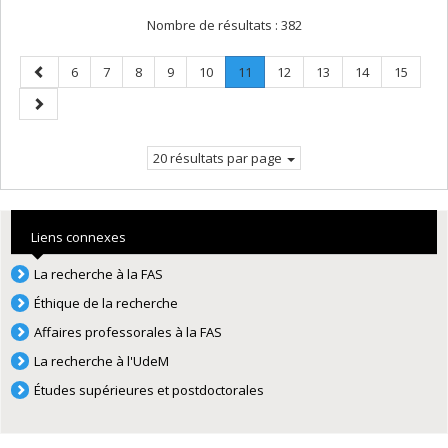
Nombre de résultats :
382
Page
Page
Page
Page
Page
Page
Page
.
Page
Page
Page
Page
6
7
8
9
10
11
12
13
14
15
précédente
Page
Page
courante.
suivante
20 résultats par page
Liens connexes
La recherche à la FAS
Éthique de la recherche
Affaires professorales à la FAS
La recherche à l'UdeM
Études supérieures et postdoctorales