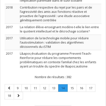
l’implication parentale dans le suivi scolaire
2018
Contribution respective du rejet par les pairs et de
l’agressivité des amis aux fonctions réactive et
proactive de l’agressivité : une étude associative
génétiquement contrôlée
2017
La relation élève-enseignant modère-t-elle le lien entre
le quotient intellectuel et le décrochage scolaire?
2017
Utilisation de la technologie mobile pour réduire
l’autostimulation : validation des algorithmes
décisionnels du iSTIM
2017
L&apos;évaluation du programme Prevent-Teach-
Reinforce pour réduire les comportements
problématiques en contexte familial chez les enfants
ayant un trouble du spectre de l&apos;autisme
Nombre de résultats :
382
Page
Page
Page
Page
Page
Page
Page
.
Page
Page
Page
9
10
11
12
13
14
15
16
17
précédente
Page
Page
Page
18
courante.
suivante