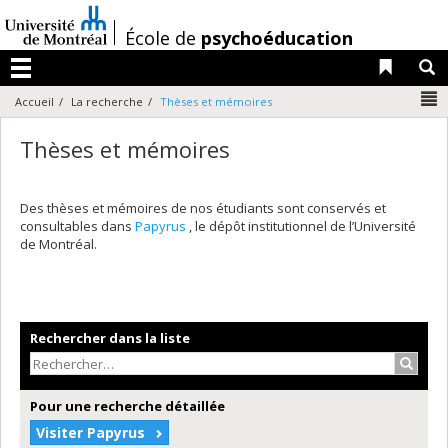
Passer
au
/
École de
psychoéducation
contenu
Liens 
R
Menu
N
Accueil
La recherche
Thèses et mémoires
Thèses et mémoires
Des thèses et mémoires de nos étudiants sont conservés et
consultables dans
Papyrus
, le dépôt institutionnel de l’Université
de Montréal.
Rechercher dans la liste
Recher
Pour une recherche détaillée
Visiter Papyrus