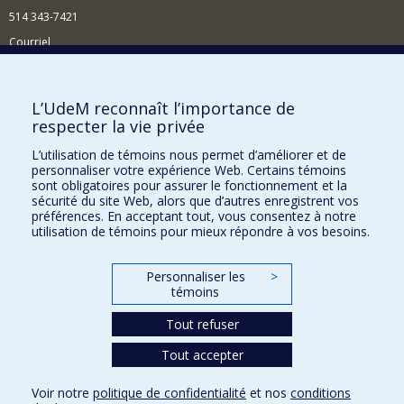
514 343-7421
Courriel
Nouvelles
Comment soutenir l'École?
L’UdeM reconnaît l’importance de
respecter la vie privée
BESOIN D'AIDE?
L’utilisation de témoins nous permet d’améliorer et de
Plan du site
personnaliser votre expérience Web. Certains témoins
Signaler une erreur
sont obligatoires pour assurer le fonctionnement et la
sécurité du site Web, alors que d’autres enregistrent vos
Accessibilité
préférences. En acceptant tout, vous consentez à notre
utilisation de témoins pour mieux répondre à vos besoins.
FACULTÉ DES ARTS ET DES SCIENCES
Nos départements et écoles
Personnaliser les
>
témoins
Nos centres d'études
Tout refuser
Nos programmes et cours
Tout accepter
Confidentialité
Voir notre
politique de confidentialité
et nos
conditions