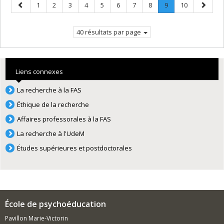
Page
Page
Page
Page
Page
Page
Page
Page
Page
Page
.
Page
Page
1
2
3
4
5
6
7
8
9
10
précédente
Page
suivant
courante.
40 résultats par page
Liens connexes
La recherche à la FAS
Éthique de la recherche
Affaires professorales à la FAS
La recherche à l'UdeM
Études supérieures et postdoctorales
École de psychoéducation
Pavillon Marie-Victorin