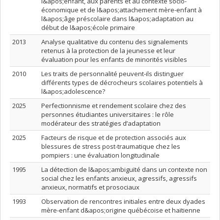
l&apos;enfant, aux parents et au contexte socio-
économique et de l&apos;attachement mère-enfant à
l&apos;âge préscolaire dans l&apos;adaptation au
début de l&apos;école primaire
2013
Analyse qualitative du contenu des signalements
retenus à la protection de la jeunesse et leur
évaluation pour les enfants de minorités visibles
2010
Les traits de personnalité peuvent-ils distinguer
différents types de décrocheurs scolaires potentiels à
l&apos;adolescence?
2025
Perfectionnisme et rendement scolaire chez des
personnes étudiantes universitaires : le rôle
modérateur des stratégies d’adaptation
2025
Facteurs de risque et de protection associés aux
blessures de stress post-traumatique chez les
pompiers : une évaluation longitudinale
1995
La détection de l&apos;ambiguïté dans un contexte non
social chez les enfants anxieux, agressifs, agressifs
anxieux, normatifs et prosociaux
1993
Observation de rencontres initiales entre deux dyades
mère-enfant d&apos;origine québécoise et haïtienne