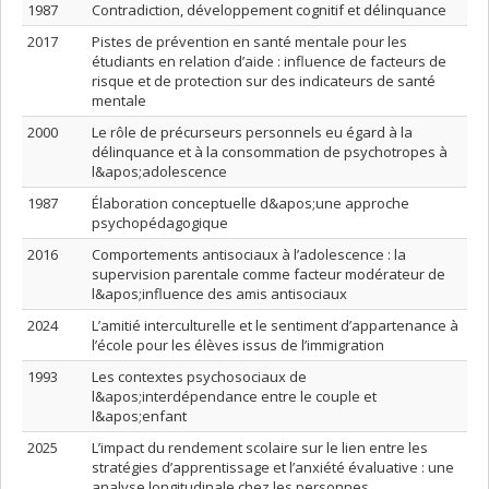
1987
Contradiction, développement cognitif et délinquance
2017
Pistes de prévention en santé mentale pour les
étudiants en relation d’aide : influence de facteurs de
risque et de protection sur des indicateurs de santé
mentale
2000
Le rôle de précurseurs personnels eu égard à la
délinquance et à la consommation de psychotropes à
l&apos;adolescence
1987
Élaboration conceptuelle d&apos;une approche
psychopédagogique
2016
Comportements antisociaux à l’adolescence : la
supervision parentale comme facteur modérateur de
l&apos;influence des amis antisociaux
2024
L’amitié interculturelle et le sentiment d’appartenance à
l’école pour les élèves issus de l’immigration
1993
Les contextes psychosociaux de
l&apos;interdépendance entre le couple et
l&apos;enfant
2025
L’impact du rendement scolaire sur le lien entre les
stratégies d’apprentissage et l’anxiété évaluative : une
analyse longitudinale chez les personnes