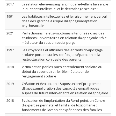
2017
La relation élève-enseignant modère-t-elle le lien entre
le quotient intellectuel et le décrochage scolaire?
1991
Les habiletés intellectuelles et le raisonnement verbal
chez des garçons à risque d&apos;inadaptation
psychosociale
2021
Perfectionnisme et symptômes intériorisés chez des
étudiants universitaires en relation d&apos;aide : rôle
médiateur du soutien social perçu
1997
Les croyances et attitudes des enfants d&apos;âge
scolaire portant sur les conflits, la séparation et la
restructuration conjugale des parents
2018
Victimisation par les pairs et rendement scolaire au
début du secondaire : le rôle médiateur de
l’engagement scolaire
2019
Création et évaluation d&apos;un bref programme
d&apos;amélioration des capacités empathiques
auprès de futurs intervenants en relation d&apos;aide
2018
Évaluation de l’implantation du Rond-point, un Centre
d’expertise périnatal et familial de toxicomanie :
fondements de l’action et expériences des familles