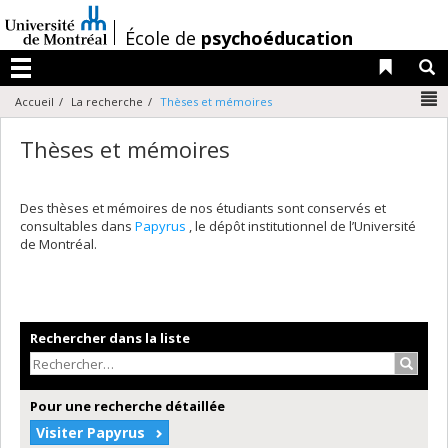
Passer
au
/
École de
psychoéducation
contenu
Liens 
R
Menu
N
Accueil
La recherche
Thèses et mémoires
Thèses et mémoires
Des thèses et mémoires de nos étudiants sont conservés et
consultables dans
Papyrus
, le dépôt institutionnel de l’Université
de Montréal.
Rechercher dans la liste
Recher
Pour une recherche détaillée
Visiter Papyrus