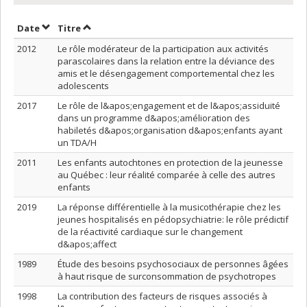
Trier par date en ordre décroissant
Trier par titre en ordre décroissant
Date
Titre
2012
Le rôle modérateur de la participation aux activités
parascolaires dans la relation entre la déviance des
amis et le désengagement comportemental chez les
adolescents
2017
Le rôle de l&apos;engagement et de l&apos;assiduité
dans un programme d&apos;amélioration des
habiletés d&apos;organisation d&apos;enfants ayant
un TDA/H
2011
Les enfants autochtones en protection de la jeunesse
au Québec : leur réalité comparée à celle des autres
enfants
2019
La réponse différentielle à la musicothérapie chez les
jeunes hospitalisés en pédopsychiatrie: le rôle prédictif
de la réactivité cardiaque sur le changement
d&apos;affect
1989
Étude des besoins psychosociaux de personnes âgées
à haut risque de surconsommation de psychotropes
1998
La contribution des facteurs de risques associés à