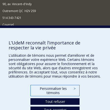
90, av. Vincent-d'Indy
Outremont QC H2V 2S9
514 343-7421
Courriel
Nouvelles
Comment soutenir l'École?
L’UdeM reconnaît l’importance de
respecter la vie privée
BESOIN D'AIDE?
L’utilisation de témoins nous permet d’améliorer et de
Plan du site
personnaliser votre expérience Web. Certains témoins
Signaler une erreur
sont obligatoires pour assurer le fonctionnement et la
sécurité du site Web, alors que d’autres enregistrent vos
Accessibilité
préférences. En acceptant tout, vous consentez à notre
utilisation de témoins pour mieux répondre à vos besoins.
FACULTÉ DES ARTS ET DES SCIENCES
Nos départements et écoles
Personnaliser les
>
témoins
Nos centres d'études
Tout refuser
Nos programmes et cours
Tout accepter