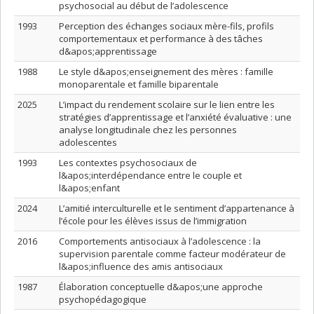
psychosocial au début de l’adolescence
1993
Perception des échanges sociaux mère-fils, profils
comportementaux et performance à des tâches
d&apos;apprentissage
1988
Le style d&apos;enseignement des mères : famille
monoparentale et famille biparentale
2025
L’impact du rendement scolaire sur le lien entre les
stratégies d’apprentissage et l’anxiété évaluative : une
analyse longitudinale chez les personnes
adolescentes
1993
Les contextes psychosociaux de
l&apos;interdépendance entre le couple et
l&apos;enfant
2024
L’amitié interculturelle et le sentiment d’appartenance à
l’école pour les élèves issus de l’immigration
2016
Comportements antisociaux à l’adolescence : la
supervision parentale comme facteur modérateur de
l&apos;influence des amis antisociaux
1987
Élaboration conceptuelle d&apos;une approche
psychopédagogique