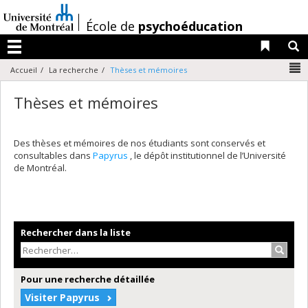
Passer
au
/
École de
psychoéducation
contenu
Liens 
R
Menu
N
Accueil
La recherche
Thèses et mémoires
Thèses et mémoires
Des thèses et mémoires de nos étudiants sont conservés et
consultables dans
Papyrus
, le dépôt institutionnel de l’Université
de Montréal.
Rechercher dans la liste
Recher
Pour une recherche détaillée
Visiter Papyrus