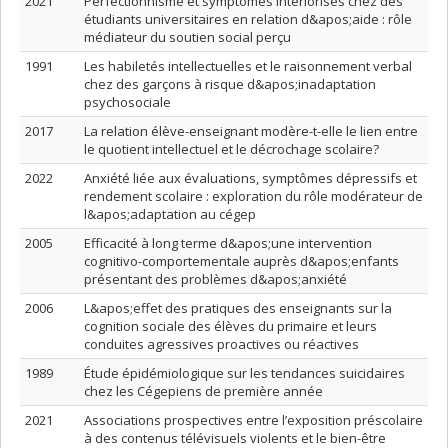
2021
Perfectionnisme et symptômes intériorisés chez des
étudiants universitaires en relation d&apos;aide : rôle
médiateur du soutien social perçu
1991
Les habiletés intellectuelles et le raisonnement verbal
chez des garçons à risque d&apos;inadaptation
psychosociale
2017
La relation élève-enseignant modère-t-elle le lien entre
le quotient intellectuel et le décrochage scolaire?
2022
Anxiété liée aux évaluations, symptômes dépressifs et
rendement scolaire : exploration du rôle modérateur de
l&apos;adaptation au cégep
2005
Efficacité à long terme d&apos;une intervention
cognitivo-comportementale auprès d&apos;enfants
présentant des problèmes d&apos;anxiété
2006
L&apos;effet des pratiques des enseignants sur la
cognition sociale des élèves du primaire et leurs
conduites agressives proactives ou réactives
1989
Étude épidémiologique sur les tendances suicidaires
chez les Cégepiens de première année
2021
Associations prospectives entre l’exposition préscolaire
à des contenus télévisuels violents et le bien-être