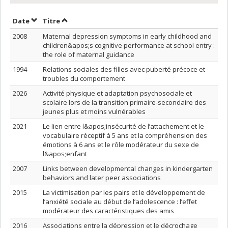
Trier par date en ordre croissant
Trier par titre en ordre croissant
Date
Titre
2008
Maternal depression symptoms in early childhood and
children&apos;s cognitive performance at school entry :
the role of maternal guidance
1994
Relations sociales des filles avec puberté précoce et
troubles du comportement
2026
Activité physique et adaptation psychosociale et
scolaire lors de la transition primaire-secondaire des
jeunes plus et moins vulnérables
2021
Le lien entre l&apos;insécurité de l’attachement et le
vocabulaire réceptif à 5 ans et la compréhension des
émotions à 6 ans et le rôle modérateur du sexe de
l&apos;enfant
2007
Links between developmental changes in kindergarten
behaviors and later peer associations
2015
La victimisation par les pairs et le développement de
l’anxiété sociale au début de l’adolescence : l’effet
modérateur des caractéristiques des amis
2016
Associations entre la dépression et le décrochage