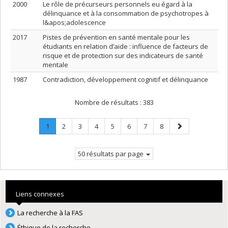
2000
Le rôle de précurseurs personnels eu égard à la
délinquance et à la consommation de psychotropes à
l&apos;adolescence
2017
Pistes de prévention en santé mentale pour les
étudiants en relation d’aide : influence de facteurs de
risque et de protection sur des indicateurs de santé
mentale
1987
Contradiction, développement cognitif et délinquance
Nombre de résultats :
383
Page
.
Page
Page
Page
Page
Page
Page
Page
Page
1
2
3
4
5
6
7
8
Page
suivante
courante.
50 résultats par page
Liens connexes
La recherche à la FAS
Éthique de la recherche