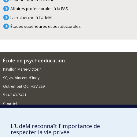
Affaires professorales à la FAS
La recherche à l'UdeM
Études supérieures et postdoctorales
École de psychoéducation
Pavillon Marie-Victorin
90, av. Vincent-d'Indy
Outremont QC H2V 2S9
514 343-7421
Courriel
Nouvelles
Comment soutenir l'École?
L’UdeM reconnaît l’importance de
respecter la vie privée
BESOIN D'AIDE?