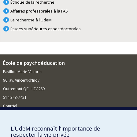
Éthique de la recherche
Affaires professorales à la FAS
La recherche à l'UdeM
Études supérieures et postdoctorales
École de psychoéducation
Pavillon Marie-Victorin
90, av. Vincent-d'Indy
Outremont QC H2V 2S9
514 343-7421
Courriel
Nouvelles
Comment soutenir l'École?
L’UdeM reconnaît l’importance de
respecter la vie privée
BESOIN D'AIDE?