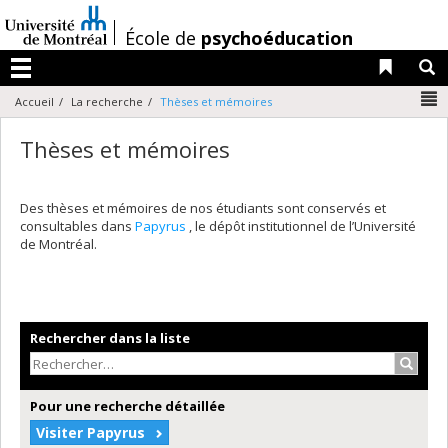
Passer
au
/
École de
psychoéducation
contenu
Liens 
R
Menu
N
Accueil
La recherche
Thèses et mémoires
Thèses et mémoires
Des thèses et mémoires de nos étudiants sont conservés et
consultables dans
Papyrus
, le dépôt institutionnel de l’Université
de Montréal.
Rechercher dans la liste
Recher
Pour une recherche détaillée
Visiter Papyrus