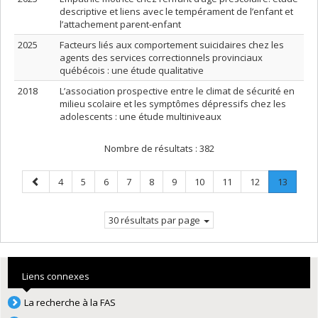
descriptive et liens avec le tempérament de l’enfant et
l’attachement parent-enfant
2025
Facteurs liés aux comportement suicidaires chez les
agents des services correctionnels provinciaux
québécois : une étude qualitative
2018
L’association prospective entre le climat de sécurité en
milieu scolaire et les symptômes dépressifs chez les
adolescents : une étude multiniveaux
Nombre de résultats :
382
Page
Page
Page
Page
Page
Page
Page
Page
Page
Page
Page
.
4
5
6
7
8
9
10
11
12
13
précédente
Page
couran
30 résultats par page
Liens connexes
La recherche à la FAS