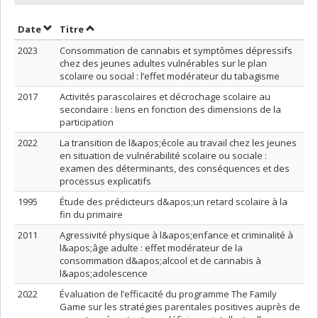
Trier par date en ordre croissant
Trier par titre en ordre croissant
Date
Titre
2023
Consommation de cannabis et symptômes dépressifs
chez des jeunes adultes vulnérables sur le plan
scolaire ou social : l’effet modérateur du tabagisme
2017
Activités parascolaires et décrochage scolaire au
secondaire : liens en fonction des dimensions de la
participation
2022
La transition de l&apos;école au travail chez les jeunes
en situation de vulnérabilité scolaire ou sociale :
examen des déterminants, des conséquences et des
processus explicatifs
1995
Étude des prédicteurs d&apos;un retard scolaire à la
fin du primaire
2011
Agressivité physique à l&apos;enfance et criminalité à
l&apos;âge adulte : effet modérateur de la
consommation d&apos;alcool et de cannabis à
l&apos;adolescence
2022
Évaluation de l’efficacité du programme The Family
Game sur les stratégies parentales positives auprès de