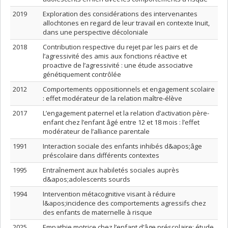
2019
Exploration des considérations des intervenantes
allochtones en regard de leur travail en contexte Inuit,
dans une perspective décoloniale
2018
Contribution respective du rejet par les pairs et de
l’agressivité des amis aux fonctions réactive et
proactive de l’agressivité : une étude associative
génétiquement contrôlée
2012
Comportements oppositionnels et engagement scolaire
: effet modérateur de la relation maître-élève
2017
L’engagement paternel et la relation d’activation père-
enfant chez l’enfant âgé entre 12 et 18 mois : l’effet
modérateur de l’alliance parentale
1991
Interaction sociale des enfants inhibés d&apos;âge
préscolaire dans différents contextes
1995
Entraînement aux habiletés sociales auprès
d&apos;adolescents sourds
1994
Intervention métacognitive visant à réduire
l&apos;incidence des comportements agressifs chez
des enfants de maternelle à risque
2025
Empathie motrice chez l’enfant d’âge préscolaire: étude