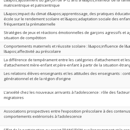
L&apos;ajustement du garçon de 9-12 ans à l&apos;intérieur de la fami
matricentrique et patricentrique
L&apos;impact du climat d&apos;apprentissage, des pratiques éducative
école sur le rendement scolaire et l&apos;adaptation sociale des enfan
fréquentant la prématernelle
Stratégies de jeux et réactions émotionnelles de garçons agressifs et 
situation de compétition
Comportements maternels et réussite scolaire : l&apos;influence de l&
l&apos;affectivité au préscolaire
La différence de tempérament entre les catégories d’attachement et le
d’attachement mère-enfant et père-enfant à partir de la situation étrang
Les relations élèves-enseignants et les attitudes des enseignants : cont
générationnel et de la région d’origine
L’anxiété chez les nouveaux arrivants à l’adolescence : rôle des facteurs
migratoires
Associations prospectives entre l’exposition préscolaire à des contenus 
comportements extériorisés à l’adolescence