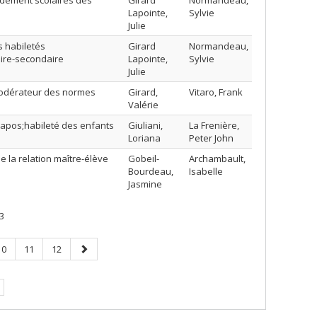
endement scolaires des
Girard
Normandeau,
Lapointe,
Sylvie
Julie
s habiletés
Girard
Normandeau,
aire-secondaire
Lapointe,
Sylvie
Julie
e modérateur des normes
Girard,
Vitaro, Frank
Valérie
&apos;habileté des enfants
Giuliani,
La Frenière,
Loriana
Peter John
e la relation maître-élève
Gobeil-
Archambault,
Bourdeau,
Isabelle
Jasmine
3
Page
Page
Page
Page
10
11
12
suivante