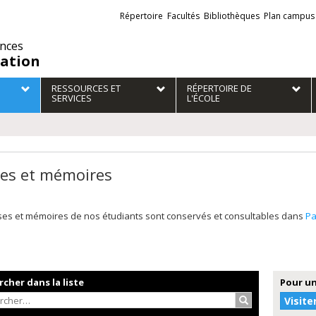
Liens
Répertoire
Facultés
Bibliothèques
Plan campus
externes
ences
ation
RESSOURCES ET
RÉPERTOIRE DE
SERVICES
L'ÉCOLE
es et mémoires
ses et mémoires de nos étudiants sont conservés et consultables dans
P
cher dans la liste
Pour un
Rechercher…
Visite