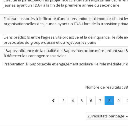
Effet de la participation au projet TRANSITION sur l’engagement et le r
jeunes ayant un TDAH à la fin de la première année du secondaire
Facteurs associés à l’efficacité d’une intervention multimodale ciblant le
organisationnelles des jeunes ayant un TDAH lors de la transition prim
Liens prédictifs entre l’agressivité proactive et la délinquance : le rôl
prosociales du groupe-classe et du rejet par les pairs
L&apos;influence de la qualité de l&apos;interaction mère-enfant sur l
à détecter les contingences sociales
Préparation à l&apos;école et engagement scolaire : le rôle médiateur d
Nombre de résultats :
38
Page
Page
Page
Page
Page
Page
Page
.
Page
3
4
5
6
7
8
9
précédente
Page
courante.
20 résultats par page