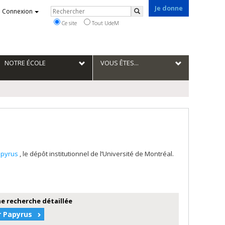
Je donne
Rechercher
Connexion
Rechercher
Ce site
Tout UdeM
NOTRE ÉCOLE
VOUS ÊTES...
apyrus
, le dépôt institutionnel de l’Université de Montréal.
e recherche détaillée
r Papyrus