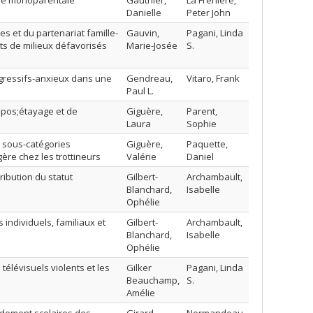
lle monoparentale
Gauthier,
La Frenière,
Danielle
Peter John
s et du partenariat famille-
Gauvin,
Pagani, Linda
ts de milieux défavorisés
Marie-Josée
S.
agressifs-anxieux dans une
Gendreau,
Vitaro, Frank
Paul L.
apos;étayage et de
Giguère,
Parent,
Laura
Sophie
s sous-catégories
Giguère,
Paquette,
ère chez les trottineurs
Valérie
Daniel
ribution du statut
Gilbert-
Archambault,
Blanchard,
Isabelle
Ophélie
 individuels, familiaux et
Gilbert-
Archambault,
Blanchard,
Isabelle
Ophélie
télévisuels violents et les
Gilker
Pagani, Linda
Beauchamp,
S.
Amélie