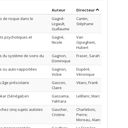
Trier par auteur en ordre croiss
par contributeur
Auteur
Directeur
s de risque dans le
Gagné-
Cantin,
Legault,
Stéphane
Guillaume
ts psychotiques et
Gagné,
Van
Nicole
Gijseghem,
Hubert
urs du système de soins du
Gagnon,
Fraser, Sarah
Dominique
es ou auto-rapportées
Gagnon,
Dupéré,
Vickie
Véronique
s;âge préscolaire
Gascon,
Vitaro, Frank
Claire
akar (Sénégal) en
Gassama,
LeBlanc, Marc
Yakhara
hez cinq sujets autistes
Gaucher,
Charlebois,
Cristine
Pierre;
Moreau, Alain