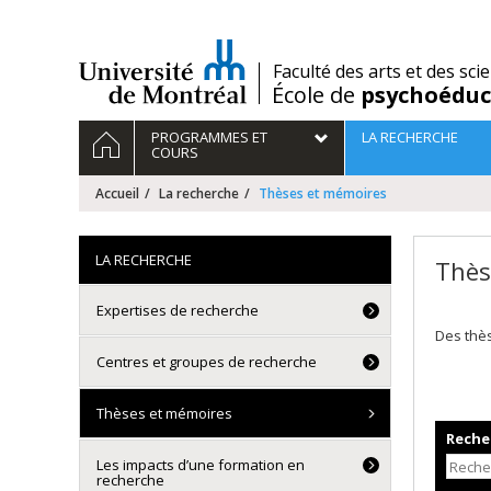
Passer
au
contenu
/
Faculté des arts et des sci
École de
psychoéduc
Navigation
ACCUEIL
PROGRAMMES ET
LA RECHERCHE
principale
COURS
Accueil
La recherche
Thèses et mémoires
LA RECHERCHE
Thès
Expertises de recherche
Des thè
Centres et groupes de recherche
Thèses et mémoires
Recher
Les impacts d’une formation en
recherche