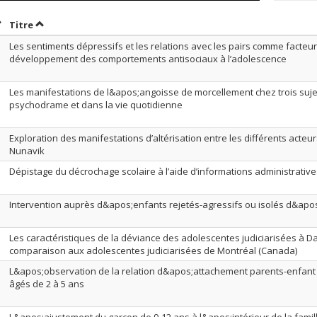
rier par date en ordre croissant
Trier par titre en ordre croissant
Titre
Les sentiments dépressifs et les relations avec les pairs comme facteur
développement des comportements antisociaux à l’adolescence
Les manifestations de l&apos;angoisse de morcellement chez trois suje
psychodrame et dans la vie quotidienne
Exploration des manifestations d’altérisation entre les différents acte
Nunavik
Dépistage du décrochage scolaire à l’aide d’informations administrativ
Intervention auprès d&apos;enfants rejetés-agressifs ou isolés d&apo
Les caractéristiques de la déviance des adolescentes judiciarisées à D
comparaison aux adolescentes judiciarisées de Montréal (Canada)
L&apos;observation de la relation d&apos;attachement parents-enfant c
âgés de 2 à 5 ans