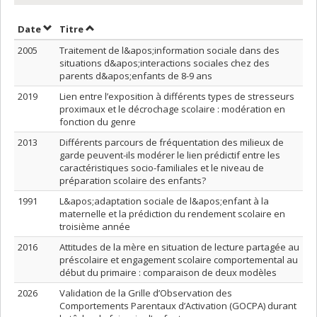
Trier par date en ordre croissant
Trier par titre en ordre croissant
Date
Titre
2005
Traitement de l&apos;information sociale dans des
situations d&apos;interactions sociales chez des
parents d&apos;enfants de 8-9 ans
2019
Lien entre l’exposition à différents types de stresseurs
proximaux et le décrochage scolaire : modération en
fonction du genre
2013
Différents parcours de fréquentation des milieux de
garde peuvent-ils modérer le lien prédictif entre les
caractéristiques socio-familiales et le niveau de
préparation scolaire des enfants?
1991
L&apos;adaptation sociale de l&apos;enfant à la
maternelle et la prédiction du rendement scolaire en
troisième année
2016
Attitudes de la mère en situation de lecture partagée au
préscolaire et engagement scolaire comportemental au
début du primaire : comparaison de deux modèles
2026
Validation de la Grille d’Observation des
Comportements Parentaux d’Activation (GOCPA) durant