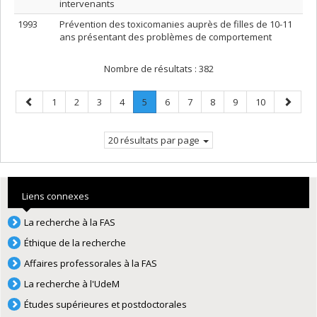
intervenants
1993
Prévention des toxicomanies auprès de filles de 10-11
ans présentant des problèmes de comportement
Nombre de résultats :
382
Page
Page
Page
Page
Page
Page
.
Page
Page
Page
Page
Page
Page
1
2
3
4
5
6
7
8
9
10
précédente
Page
suivant
courante.
20 résultats par page
Liens connexes
La recherche à la FAS
Éthique de la recherche
Affaires professorales à la FAS
La recherche à l'UdeM
Études supérieures et postdoctorales