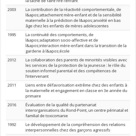
la tâche de faire rire l’enfant
2003
La contribution de la réactivité comportementale, de
l&apos;attachement mère-enfant et de la sensibilité
maternelle à la prédiction de l&apos;anxiété en bas
âge chez les enfants de mères adolescentes
1995
La continuité des comportements, de
l&apos;adaptation socio-affective et de
l&apos;interaction mère-enfant dans la transition de la
garderie à l&apos;école
2012
La collaboration des parents de minorités visibles avec
les services de la protection de la jeunesse : le rôle du
soutien informel parental et des compétences de
l’intervenant
2011
Liens entre défavorisation extrême chez des enfants à
la maternelle et engagement en classe en 3e année du
primaire
2016
Évaluation de la qualité du partenariat
interorganisations du Rond-Point, un centre périnatal et
familial de toxicomanie
1992
Le développement de la compréhension des relations
interpersonnelles chez des garçons agressifs