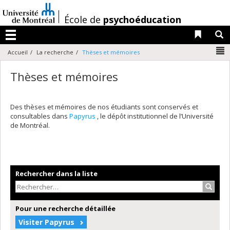
Passer
au
/
École de
psychoéducation
contenu
Liens 
R
Menu
N
Accueil
La recherche
Thèses et mémoires
Thèses et mémoires
Des thèses et mémoires de nos étudiants sont conservés et
consultables dans
Papyrus
, le dépôt institutionnel de l’Université
de Montréal.
Rechercher dans la liste
Recher
Pour une recherche détaillée
Visiter Papyrus