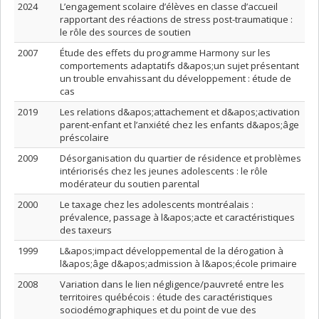
2024
L’engagement scolaire d’élèves en classe d’accueil
rapportant des réactions de stress post-traumatique :
le rôle des sources de soutien
2007
Étude des effets du programme Harmony sur les
comportements adaptatifs d&apos;un sujet présentant
un trouble envahissant du développement : étude de
cas
2019
Les relations d&apos;attachement et d&apos;activation
parent-enfant et l’anxiété chez les enfants d&apos;âge
préscolaire
2009
Désorganisation du quartier de résidence et problèmes
intériorisés chez les jeunes adolescents : le rôle
modérateur du soutien parental
2000
Le taxage chez les adolescents montréalais :
prévalence, passage à l&apos;acte et caractéristiques
des taxeurs
1999
L&apos;impact développemental de la dérogation à
l&apos;âge d&apos;admission à l&apos;école primaire
2008
Variation dans le lien négligence/pauvreté entre les
territoires québécois : étude des caractéristiques
sociodémographiques et du point de vue des