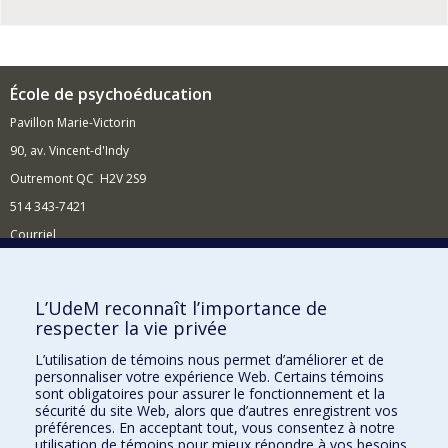
École de psychoéducation
Pavillon Marie-Victorin
90, av. Vincent-d'Indy
Outremont QC H2V 2S9
514 343-7421
Courriel
Nouvelles
Comment soutenir l'École?
L’UdeM reconnaît l’importance de
respecter la vie privée
BESOIN D'AIDE?
L’utilisation de témoins nous permet d’améliorer et de
Plan du site
personnaliser votre expérience Web. Certains témoins
Signaler une erreur
sont obligatoires pour assurer le fonctionnement et la
sécurité du site Web, alors que d’autres enregistrent vos
Accessibilité
préférences. En acceptant tout, vous consentez à notre
utilisation de témoins pour mieux répondre à vos besoins.