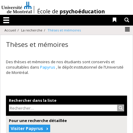
Passer
au
/
École de
psychoéducation
contenu
Liens 
R
Menu
N
Accueil
La recherche
Thèses et mémoires
Thèses et mémoires
Des thèses et mémoires de nos étudiants sont conservés et
consultables dans
Papyrus
, le dépôt institutionnel de l’Université
de Montréal.
Rechercher dans la liste
Recher
Pour une recherche détaillée
Visiter Papyrus