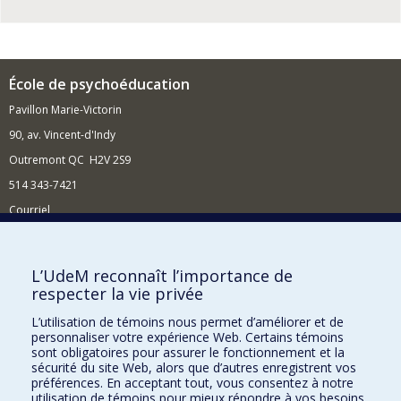
École de psychoéducation
Pavillon Marie-Victorin
90, av. Vincent-d'Indy
Outremont QC H2V 2S9
514 343-7421
Courriel
Nouvelles
Comment soutenir l'École?
L’UdeM reconnaît l’importance de
respecter la vie privée
BESOIN D'AIDE?
L’utilisation de témoins nous permet d’améliorer et de
Plan du site
personnaliser votre expérience Web. Certains témoins
Signaler une erreur
sont obligatoires pour assurer le fonctionnement et la
sécurité du site Web, alors que d’autres enregistrent vos
Accessibilité
préférences. En acceptant tout, vous consentez à notre
utilisation de témoins pour mieux répondre à vos besoins.