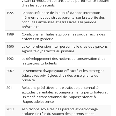
visant la réduction de l’anxiété de performance scolaire
chez les adolescents
1995
L&apos;influence de la qualité d&apos;interaction
mère-enfant et du stress parental sur la stabilité des
conduites anxieuses et agressives à la période
préscolaire
1989
Conditions familiales et problèmes socioaffectifs des
enfants en garderie
1990
La compréhension inter-personnelle chez des garçons
agressifs-hyperactifs au primaire
1992
Le développement des notions de conservation chez
les garçons turbulents
2007
Le sentiment d&apos;auto-efficacité et les stratégies
éducatives privilégiées chez des enseignants du
primaire
2011
Relations prédictives entre traits de personnalité,
attitudes parentales et comportements perturbateurs :
un modèle transactionnel de l&apos;enfance à
l&apos;adolescence
2013
Aspirations scolaires des parents et décrochage
scolaire : le rôle du soutien des parents et des