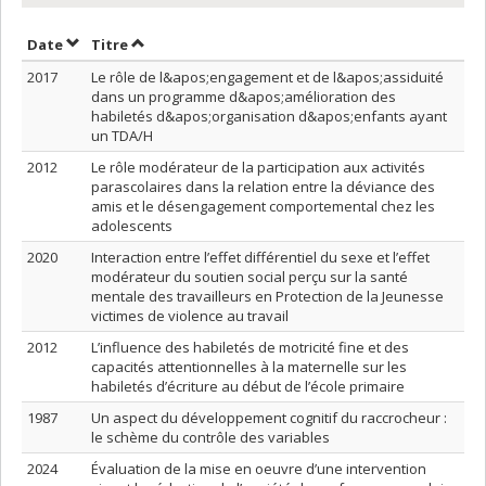
Trier par date en ordre croissant
Trier par titre en ordre croissant
Date
Titre
2017
Le rôle de l&apos;engagement et de l&apos;assiduité
dans un programme d&apos;amélioration des
habiletés d&apos;organisation d&apos;enfants ayant
un TDA/H
2012
Le rôle modérateur de la participation aux activités
parascolaires dans la relation entre la déviance des
amis et le désengagement comportemental chez les
adolescents
2020
Interaction entre l’effet différentiel du sexe et l’effet
modérateur du soutien social perçu sur la santé
mentale des travailleurs en Protection de la Jeunesse
victimes de violence au travail
2012
L’influence des habiletés de motricité fine et des
capacités attentionnelles à la maternelle sur les
habiletés d’écriture au début de l’école primaire
1987
Un aspect du développement cognitif du raccrocheur :
le schème du contrôle des variables
2024
Évaluation de la mise en oeuvre d’une intervention