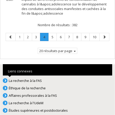
cannabis à l&apos;adolescence sur le développement
des conduites antisociales manifestes et cachées à la
fin de l&apos;adolescence
Nombre de résultats :
382
Page
Page
Page
Page
Page
.
Page
Page
Page
Page
Page
Page
Page
1
2
3
4
5
6
7
8
9
10
précédente
Page
suivant
courante.
20 résultats par page
Liens connexes
La recherche à la FAS
Éthique de la recherche
Affaires professorales à la FAS
La recherche à l'UdeM
Études supérieures et postdoctorales