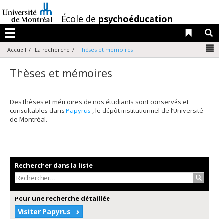
Passer
au
/
École de
psychoéducation
contenu
Liens 
R
Menu
N
Accueil
La recherche
Thèses et mémoires
Thèses et mémoires
Des thèses et mémoires de nos étudiants sont conservés et
consultables dans
Papyrus
, le dépôt institutionnel de l’Université
de Montréal.
Rechercher dans la liste
Recher
Pour une recherche détaillée
Visiter Papyrus