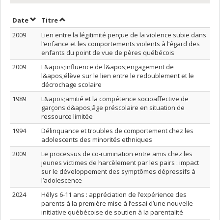
Trier par date en ordre croissant
Trier par titre en ordre croissant
Date
Titre
2009
Lien entre la légitimité perçue de la violence subie dans
l’enfance et les comportements violents à l’égard des
enfants du point de vue de pères québécois
2009
L&apos;influence de l&apos;engagement de
l&apos;élève sur le lien entre le redoublement et le
décrochage scolaire
1989
L&apos;amitié et la compétence socioaffective de
garçons d&apos;âge préscolaire en situation de
ressource limitée
1994
Délinquance et troubles de comportement chez les
adolescents des minorités ethniques
2009
Le processus de co-rumination entre amis chez les
jeunes victimes de harcèlement par les pairs : impact
sur le développement des symptômes dépressifs à
l’adolescence
2024
Hélys 6-11 ans : appréciation de l’expérience des
parents à la première mise à l’essai d’une nouvelle
initiative québécoise de soutien à la parentalité