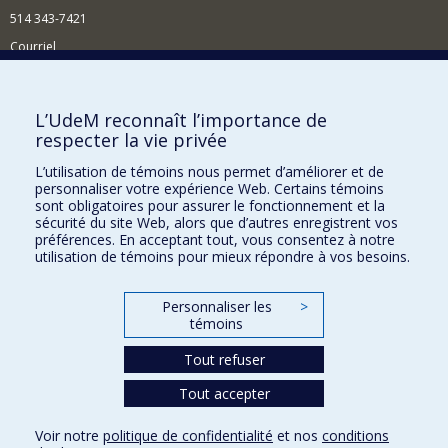
514 343-7421
Courriel
Nouvelles
Comment soutenir l'École?
L’UdeM reconnaît l’importance de
respecter la vie privée
BESOIN D'AIDE?
L’utilisation de témoins nous permet d’améliorer et de
Plan du site
personnaliser votre expérience Web. Certains témoins
Signaler une erreur
sont obligatoires pour assurer le fonctionnement et la
sécurité du site Web, alors que d’autres enregistrent vos
Accessibilité
préférences. En acceptant tout, vous consentez à notre
utilisation de témoins pour mieux répondre à vos besoins.
FACULTÉ DES ARTS ET DES SCIENCES
Nos départements et écoles
Personnaliser les
>
témoins
Nos centres d'études
Tout refuser
Nos programmes et cours
Tout accepter
Confidentialité
Voir notre
politique de confidentialité
et nos
conditions