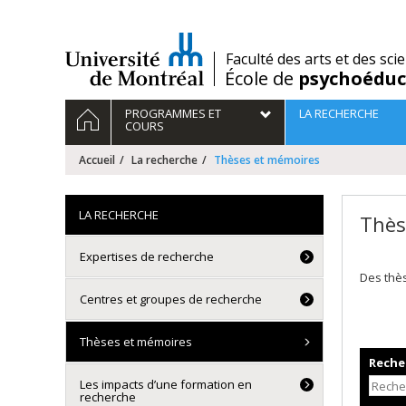
Passer
au
contenu
/
Faculté des arts et des sci
École de
psychoéduc
Navigation
ACCUEIL
PROGRAMMES ET
LA RECHERCHE
principale
COURS
Accueil
La recherche
Thèses et mémoires
LA RECHERCHE
Thès
Expertises de recherche
Des thè
Centres et groupes de recherche
Thèses et mémoires
Recher
Les impacts d’une formation en
recherche