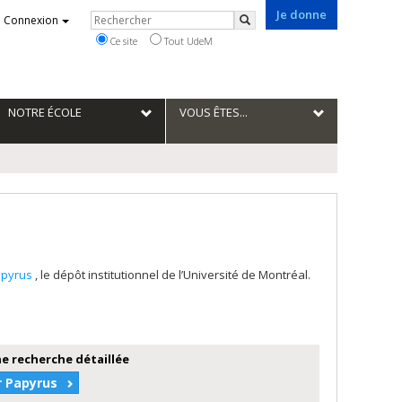
Je donne
Rechercher
Connexion
Rechercher
Ce site
Tout UdeM
NOTRE ÉCOLE
VOUS ÊTES...
apyrus
, le dépôt institutionnel de l’Université de Montréal.
e recherche détaillée
r Papyrus