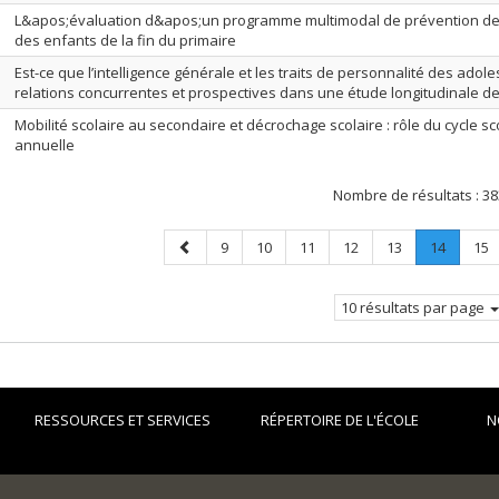
L&apos;évaluation d&apos;un programme multimodal de prévention de
des enfants de la fin du primaire
Est-ce que l’intelligence générale et les traits de personnalité des adoles
relations concurrentes et prospectives dans une étude longitudinale de
Mobilité scolaire au secondaire et décrochage scolaire : rôle du cycle sc
annuelle
Nombre de résultats :
38
Page
Page
Page
Page
Page
Page
Page
.
Pag
9
10
11
12
13
14
15
précédente
Page
courant
10 résultats par page
RESSOURCES ET SERVICES
RÉPERTOIRE DE L'ÉCOLE
N