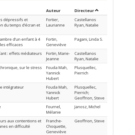
Trier par auteur en ordre croissant
par contributeur en
Auteur
Directeur
es dépressifs et
Fortier,
Castellanos
ion du temps d’écran et
Laurianne
Ryan, Natalie
hambre d’un enfant à 4
Fortin,
Pagani, Linda S.
les efficaces
Geneviève
ant : effets médiateurs
Fortin, Marie-
Castellanos
Jeanne
Ryan, Natalie
hronique, sur le stress
Fouda Mah,
Plusquellec,
Yannick
Pierrich
Hubert
e intégrateur
Fouda Mah,
Plusquellec,
Yannick
Pierrich;
Hubert
Geoffrion, Steve
e
Fournel,
Janosz, Michel
Mélanie
ours aux contentions et
Franche-
Geoffrion, Steve
nes en difficulté
Choquette,
Geneviève