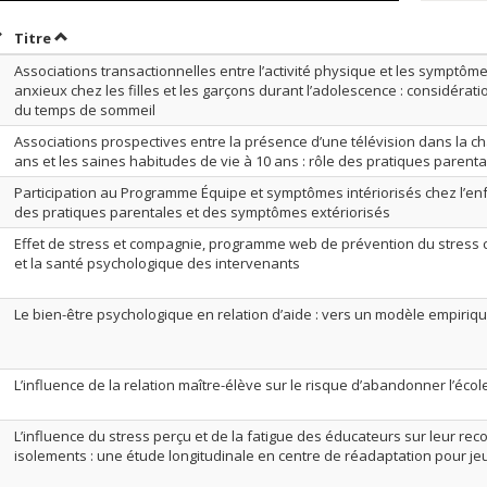
rier par date en ordre croissant
Trier par titre en ordre croissant
Titre
Associations transactionnelles entre l’activité physique et les symptôm
anxieux chez les filles et les garçons durant l’adolescence : considérat
du temps de sommeil
Associations prospectives entre la présence d’une télévision dans la c
ans et les saines habitudes de vie à 10 ans : rôle des pratiques parenta
Participation au Programme Équipe et symptômes intériorisés chez l’enf
des pratiques parentales et des symptômes extériorisés
Effet de stress et compagnie, programme web de prévention du stress c
et la santé psychologique des intervenants
Le bien-être psychologique en relation d’aide : vers un modèle empiriqu
L’influence de la relation maître-élève sur le risque d’abandonner l’écol
L’influence du stress perçu et de la fatigue des éducateurs sur leur rec
isolements : une étude longitudinale en centre de réadaptation pour jeu