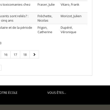
s toxicomanies chez
Fraser, Julie
Vitaro, Frank
cents sont reliés? :
Fréchette,
Morizot, Julien
 cinq ans
Nicolas
olaire et de la période
Frigon,
Dupéré,
Catherine
Véronique
3
e
Page
Page
Page
Page
16
17
18
suivante
e.
OTRE ÉCOLE
VOUS ÊTES...