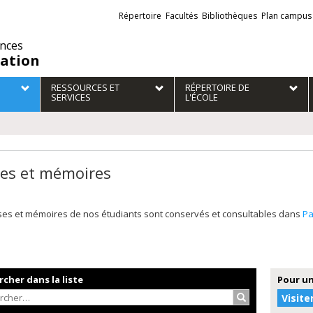
Liens
Répertoire
Facultés
Bibliothèques
Plan campus
externes
ences
ation
RESSOURCES ET
RÉPERTOIRE DE
SERVICES
L'ÉCOLE
es et mémoires
ses et mémoires de nos étudiants sont conservés et consultables dans
P
cher dans la liste
Pour un
Rechercher…
Visite