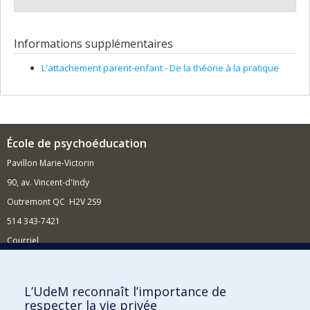
Informations supplémentaires
L'attachement parent-enfant - De la théorie à la pratique
École de psychoéducation
Pavillon Marie-Victorin
90, av. Vincent-d'Indy
Outremont QC H2V 2S9
514 343-7421
Courriel
Nouvelles
Comment soutenir l'École?
L’UdeM reconnaît l’importance de
respecter la vie privée
BESOIN D'AIDE?