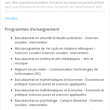
ans. Mon expertise première concerne les relations parent-enfant,
plus spécifiquement en lien avec la théorie de l’attachement. Mes
études doctorale et postdoctorale ont respectivement porté sur les
facteurs affectant le développement de l’attachement des enfants
Lire plus…
de mères adolescentes, et sur le rôle de la communication
émotionnelle mère-enfant dans le développement de
Programmes d’enseignement
l’attachement. Aussi, j’ai réalisé des centaines d’évaluations de
l’attachement parent-enfant et des comportements parentaux
dans le cadre de divers projets de recherche.
Baccalauréat en sécurité et études policières – Sciences
sociales : intervention
En parallèle à ce champ d’expertise, j’ai également un intérêt
Microprogramme de 1er cycle en relations ethniques –
particulier pour la psychologie sociale, incluant les facteurs
Sciences sociales Sciences sociales : intervention
individuels, sociaux et contextuels jouant un rôle dans les
influences sociales, les relations interpersonnelles et le
Baccalauréat en cinéma et arts médiatiques – Arts et
développement de l’identité.
musique
Majeure en jeu vidéo – Communication Technologies de
Expertises
l'information (TIC)
Attachement
Baccalauréat en mathématiques et économie – Économie et
Comportement parental
politique Sciences pures et sciences appliquées
Développement de l'enfant
Baccalauréat en mathématiques et économie – Économie et
politique Sciences pures et sciences appliquées
Évaluation
Baccalauréat en psychologie - Campus Montréal – Sciences
Identité
sociales : intervention
Psychologie sociale