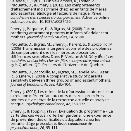
Lalande, C., Cyr, C., Dubois-Comtois, K., Losier, V.,
Paquette, D., & Emery, J. (2012). Les comportements
d'attachement indiscriminé chez les enfants de mères
adolescentes: étiologie et facteurs de risque.
Revue
canadienne des sciences du comportement
. Advance online
publication. doi: 10.1037/a0027426
Emery, J., Paquette, D., & Bigras, M. (2008). Factors
predicting attachment patterns in infants of adolescent
mothers.
Journal of Family Studies
,
14
, 65-90.
Paquette, D., Bigras, M., Emery, J., Parent, S., & Zoccolillo, M.
(2006). Transmission intergénérationnelle des problèmes
de comportement chez les mères adolescentes :
différences sexuelles. Dans P. Verlaan & M. Déry (Éds.)
Les
conduites antisociales chez les filles : comprendre pour mieux
agir
. Québec, QC : Presses de l’Université du Québec.
Paquette, D., Zoccolillo, M., Bigras, M., Labelle, M-E., Azar,
R., & Emery, J. (2004). A comparative study of parental
sensitivity between three groups of adolescent mothers.
Journal of Emotional Abuse
,
4
,85-104.
Emery, J. (2001). Les effets de la dépression maternelle sur
la relation mère-enfant au cours des trois premières
années de vie : état de la recherche actuelle et analyse
critique.
Psychologie canadienne
,
42
, 153-172.
Emery, J., & Toupin, J. (1997). Évaluation du programme « La
carte des cas vécus » offert en garderie : une expérience
de prévention des difficultés d’adaptation chez les
enfants d’âge préscolaire.
Revue canadienne de
psychoéducation
,
26
, 95-111.