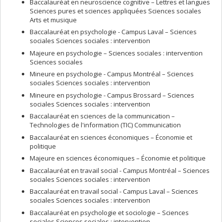
Baccalauréat en neuroscience cognitive – Lettres et langues
Relations interpersonnelles
Sciences pures et sciences appliquées Sciences sociales
Relations parent-enfant
Arts et musique
Théorie de l'attachement
Baccalauréat en psychologie - Campus Laval – Sciences
sociales Sciences sociales : intervention
Cours donnés
Majeure en psychologie – Sciences sociales : intervention
PSE 6722 Psychoéducation avancée : attachement
Sciences sociales
PSY1045 Motivation et émotion
Mineure en psychologie - Campus Montréal – Sciences
sociales Sciences sociales : intervention
PSY1075 Psychologie sociale
Mineure en psychologie - Campus Brossard – Sciences
PSY1901 Introduction à la psychologie
sociales Sciences sociales : intervention
PSY1983 Psychologie et comportement
Baccalauréat en sciences de la communication –
PSY2071 Relations interpersonnelles
Technologies de l'information (TIC) Communication
PSY2084 Identités et interactions sociales
Baccalauréat en sciences économiques – Économie et
PSY3099 Développement familial
politique
Majeure en sciences économiques – Économie et politique
Baccalauréat en travail social - Campus Montréal – Sciences
sociales Sciences sociales : intervention
Baccalauréat en travail social - Campus Laval – Sciences
sociales Sciences sociales : intervention
Baccalauréat en psychologie et sociologie – Sciences
sociales Sciences sociales : intervention