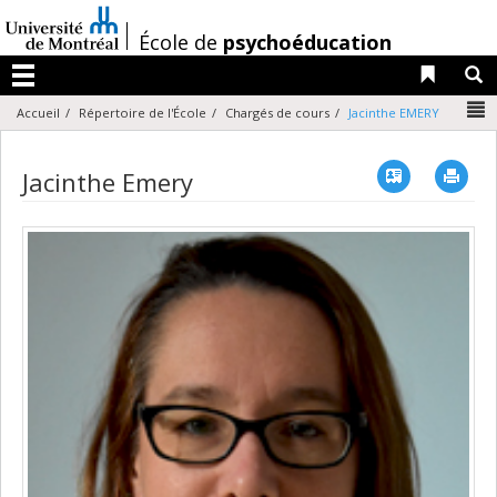
Passer
au
/
École de
psychoéducation
contenu
Liens 
R
Menu
N
Accueil
Répertoire de l'École
Chargés de cours
Jacinthe EMERY
Vcard
Imp
Jacinthe Emery