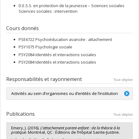
D.E.S.S. en protection de la jeunesse – Sciences sociales
Sciences sociales : intervention
Cours donnés
PSE6722 Psychoéducation avancée : attachement
PSY1075 Psychologie sociale
PSY2084 Identités et interactions sociales
PSY2084 Identités et interactions sociales
Responsabilités et rayonnement
Tout déplier
Activités au sein d’organismes ou d’entités de l’institution
Membre du Comité des études du département de
psychologie.
Publications
Tout déplier
Emery, J. (2016).
L’attachement parent-enfant : de la théorie à la
pratique
. Montréal, QC : Éditions de l’Hôpital Sainte-Justine.