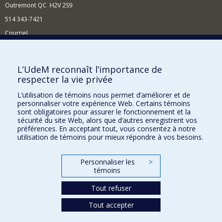
Outremont QC H2V 2S9
514 343-7421
Courriel
Nouvelles
Comment soutenir l'École?
L’UdeM reconnaît l’importance de
respecter la vie privée
BESOIN D'AIDE?
L’utilisation de témoins nous permet d’améliorer et de
Plan du site
personnaliser votre expérience Web. Certains témoins
Signaler une erreur
sont obligatoires pour assurer le fonctionnement et la
sécurité du site Web, alors que d’autres enregistrent vos
Accessibilité
préférences. En acceptant tout, vous consentez à notre
utilisation de témoins pour mieux répondre à vos besoins.
FACULTÉ DES ARTS ET DES SCIENCES
Nos départements et écoles
Personnaliser les
>
témoins
Nos centres d'études
Tout refuser
Nos programmes et cours
Tout accepter
Confidentialité