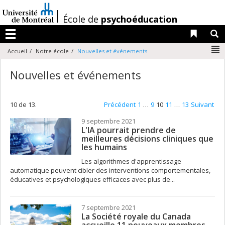
Passer
au
/
École de
psychoéducation
contenu
Liens 
R
Menu
N
Accueil
Notre école
Nouvelles et événements
Nouvelles et événements
10 de 13.
Précédent
1
…
9
10
11
…
13
Suivant
9 septembre 2021
L'IA pourrait prendre de
meilleures décisions cliniques que
les humains
Les algorithmes d'apprentissage
automatique peuvent cibler des interventions comportementales,
éducatives et psychologiques efficaces avec plus de...
7 septembre 2021
La Société royale du Canada