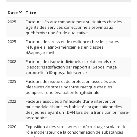
Trier par date en ordre décroissant
Trier par titre en ordre décroissant
Date
Titre
2025
Facteurs liés aux comportement suicidaires chez les
agents des services correctionnels provinciaux
québécois : une étude qualitative
2025
Facteurs de stress et de résilience chez les jeunes
réfugié·e·s latino-américain·e·s en classes
d&apos;accueil
2008
Facteurs de risque individuels et relationnels de
l&apos;insatisfaction par rapport à l&apos;image
corporelle à l&apos;adolescence
2025
Facteurs de risque et de protection associés aux
blessures de stress post-traumatique chez les
pompiers : une évaluation longitudinale
2022
Facteurs associés à l’efficacité d’une intervention
multimodale ciblant les habiletés organisationnelles
des jeunes ayant un TDAH lors de la transition primaire-
secondaire
2020
Exposition à des stresseurs et décrochage scolaire : le
rôle modérateur de la consommation de substances