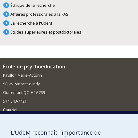
Éthique de la recherche
Affaires professorales à la FAS
La recherche à l'UdeM
Études supérieures et postdoctorales
École de psychoéducation
Pavillon Marie-Victorin
90, av. Vincent-d'Indy
Outremont QC H2V 2S9
514 343-7421
Courriel
Nouvelles
Comment soutenir l'École?
L’UdeM reconnaît l’importance de