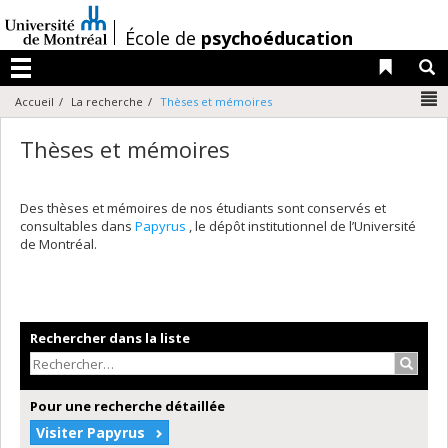
Passer
au
/
École de
psychoéducation
contenu
Liens 
R
Menu
N
Accueil
La recherche
Thèses et mémoires
Thèses et mémoires
Des thèses et mémoires de nos étudiants sont conservés et
consultables dans
Papyrus
, le dépôt institutionnel de l’Université
de Montréal.
Rechercher dans la liste
Recher
Pour une recherche détaillée
Visiter Papyrus