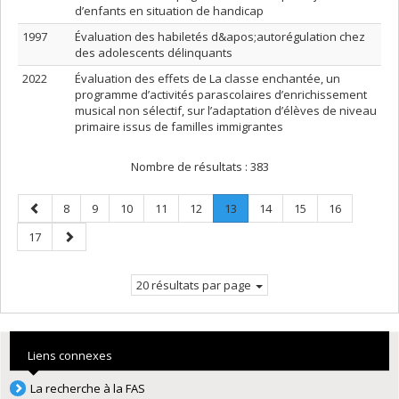
d’enfants en situation de handicap
1997
Évaluation des habiletés d&apos;autorégulation chez
des adolescents délinquants
2022
Évaluation des effets de La classe enchantée, un
programme d’activités parascolaires d’enrichissement
musical non sélectif, sur l’adaptation d’élèves de niveau
primaire issus de familles immigrantes
Nombre de résultats :
383
Page
Page
Page
Page
Page
Page
Page
.
Page
Page
Page
8
9
10
11
12
13
14
15
16
précédente
Page
Page
Page
17
courante.
suivante
20 résultats par page
Liens connexes
La recherche à la FAS