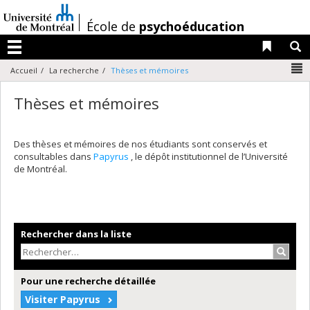
Passer
au
/
École de
psychoéducation
contenu
Liens 
R
Menu
N
Accueil
La recherche
Thèses et mémoires
Thèses et mémoires
Des thèses et mémoires de nos étudiants sont conservés et
consultables dans
Papyrus
, le dépôt institutionnel de l’Université
de Montréal.
Rechercher dans la liste
Recher
Pour une recherche détaillée
Visiter Papyrus