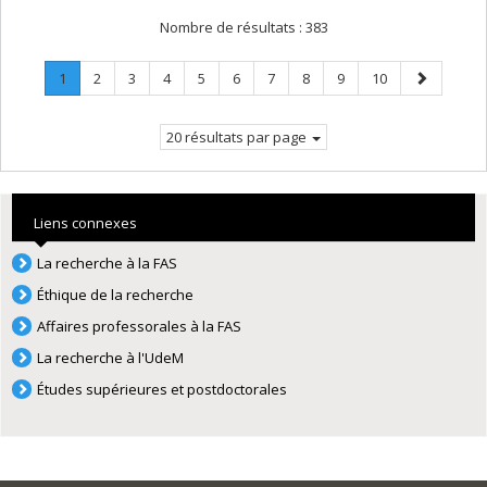
Nombre de résultats :
383
Page
.
Page
Page
Page
Page
Page
Page
Page
Page
Page
Page
1
2
3
4
5
6
7
8
9
10
Page
suivante
courante.
20 résultats par page
Liens connexes
La recherche à la FAS
Éthique de la recherche
Affaires professorales à la FAS
La recherche à l'UdeM
Études supérieures et postdoctorales