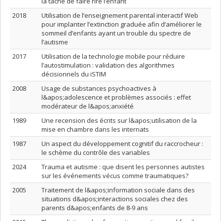
la tâche de faire rire l’enfant
2018
Utilisation de l’enseignement parental interactif Web
pour implanter l’extinction graduée afin d’améliorer le
sommeil d’enfants ayant un trouble du spectre de
l’autisme
2017
Utilisation de la technologie mobile pour réduire
l’autostimulation : validation des algorithmes
décisionnels du iSTIM
2008
Usage de substances psychoactives à
l&apos;adolescence et problèmes associés : effet
modérateur de l&apos;anxiété
1989
Une recension des écrits sur l&apos;utilisation de la
mise en chambre dans les internats
1987
Un aspect du développement cognitif du raccrocheur :
le schème du contrôle des variables
2024
Trauma et autisme : que disent les personnes autistes
sur les événements vécus comme traumatiques?
2005
Traitement de l&apos;information sociale dans des
situations d&apos;interactions sociales chez des
parents d&apos;enfants de 8-9 ans