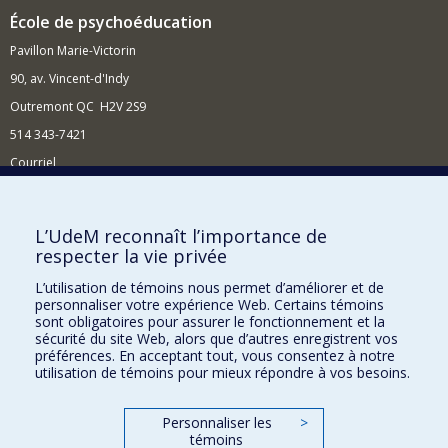
École de psychoéducation
Pavillon Marie-Victorin
90, av. Vincent-d'Indy
Outremont QC H2V 2S9
514 343-7421
Courriel
Nouvelles
Comment soutenir l'École?
L’UdeM reconnaît l’importance de
respecter la vie privée
BESOIN D'AIDE?
L’utilisation de témoins nous permet d’améliorer et de
Plan du site
personnaliser votre expérience Web. Certains témoins
Signaler une erreur
sont obligatoires pour assurer le fonctionnement et la
sécurité du site Web, alors que d’autres enregistrent vos
Accessibilité
préférences. En acceptant tout, vous consentez à notre
utilisation de témoins pour mieux répondre à vos besoins.
FACULTÉ DES ARTS ET DES SCIENCES
Nos départements et écoles
Personnaliser les
>
témoins
Nos centres d'études