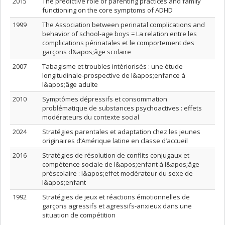
2015
The predictive role of parenting practices and family
functioning on the core symptoms of ADHD
1999
The Association between perinatal complications and
behavior of school-age boys = La relation entre les
complications périnatales et le comportement des
garçons d&apos;âge scolaire
2007
Tabagisme et troubles intériorisés : une étude
longitudinale-prospective de l&apos;enfance à
l&apos;âge adulte
2010
Symptômes dépressifs et consommation
problématique de substances psychoactives : effets
modérateurs du contexte social
2024
Stratégies parentales et adaptation chez les jeunes
originaires d’Amérique latine en classe d’accueil
2016
Stratégies de résolution de conflits conjugaux et
compétence sociale de l&apos;enfant à l&apos;âge
préscolaire : l&apos;effet modérateur du sexe de
l&apos;enfant
1992
Stratégies de jeux et réactions émotionnelles de
garçons agressifs et agressifs-anxieux dans une
situation de compétition