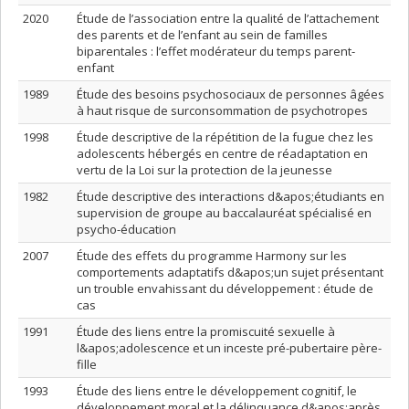
2020
Étude de l’association entre la qualité de l’attachement
des parents et de l’enfant au sein de familles
biparentales : l’effet modérateur du temps parent-
enfant
1989
Étude des besoins psychosociaux de personnes âgées
à haut risque de surconsommation de psychotropes
1998
Étude descriptive de la répétition de la fugue chez les
adolescents hébergés en centre de réadaptation en
vertu de la Loi sur la protection de la jeunesse
1982
Étude descriptive des interactions d&apos;étudiants en
supervision de groupe au baccalauréat spécialisé en
psycho-éducation
2007
Étude des effets du programme Harmony sur les
comportements adaptatifs d&apos;un sujet présentant
un trouble envahissant du développement : étude de
cas
1991
Étude des liens entre la promiscuité sexuelle à
l&apos;adolescence et un inceste pré-pubertaire père-
fille
1993
Étude des liens entre le développement cognitif, le
développement moral et la délinquance d&apos;après