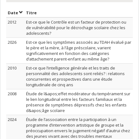
Trier par date en ordre croissant
Trier par titre en ordre croissant
Date
Titre
2012
Est-ce que le Contrôle est un facteur de protection ou
de vulnérabilité pour le décrochage scolaire chez les
adolescents?
2026
Est-ce que les symptômes associés au TDAH évalué par
le père et la mère, à l’âge préscolaire, varient
significativement en fonction des catégories
d’attachement parent-enfant au même âge?
2010
Est-ce que l’intelligence générale et les traits de
personnalité des adolescents sont reliés? : relations
concurrentes et prospectives dans une étude
longitudinale de cinq ans
2008
Étude de l&apos;effet modérateur du tempérament sur
le lien longitudinal entre les facteurs familiaux et la
présence de symptômes dépressifs chez les enfants
d&apos;âge scolaire
2024
Étude de l’association entre la participation à un
programme d’intervention artistique de groupe et la
préoccupation envers le jugement négatif d’autrui chez
des jeunes vivant avec des troubles mentaux