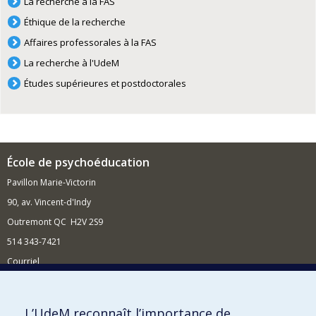
La recherche à la FAS
Éthique de la recherche
Affaires professorales à la FAS
La recherche à l'UdeM
Études supérieures et postdoctorales
École de psychoéducation
Pavillon Marie-Victorin
90, av. Vincent-d'Indy
Outremont QC H2V 2S9
514 343-7421
Courriel
Nouvelles
Comment soutenir l'École?
L’UdeM reconnaît l’importance de