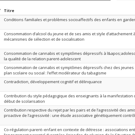
rier par date en ordre croissant
Trier par titre en ordre croissant
Titre
Conditions familiales et problèmes socioaffectifs des enfants en garder
Consommation d’alcool du jeune et de ses amis et style d’attachement à
mécanismes de sélection et de socialisation
Consommation de cannabis et symptômes dépressifs à l&apos;adolesce
la qualité de la relation parent-adolescent
Consommation de cannabis et symptômes dépressifs chez des jeunes a
plan scolaire ou social : l’effet modérateur du tabagisme
Contradiction, développement cognitif et délinquance
Contribution du style pédagogique des enseignants à la manifestatio
début de scolarisation
Contribution respective du rejet par les pairs et de l’agressivité des ami
proactive de l’agressivité : une étude associative génétiquement contrô
Co-régulation parent–enfant en contexte de détresse : associations entre