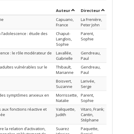
Trier par auteur en ordre crois
par contributeu
Auteur
Directeur
ie
Capuano,
La Frenière,
France
Peter John
 l’adolescence : étude des
Chaput-
Parent,
Langlois,
Sophie
Sophie
nce : le rôle modérateur de
Lavallée,
Gendreau,
Gabrielle
Paul
dultes vulnérables sur le
Thibault,
Gendreau,
Marianne
Paul
Boisvert,
Larivée,
Suzanne
Serge
n des symptômes anxieux en
Morrissette,
Parent,
Natalie
Sophie
s aux fonctions réactive et
Valiquette,
Vitaro, Frank;
lée
Judith
Cantin,
Stéphane
 la relation d’activation,
Suarez
Paquette,