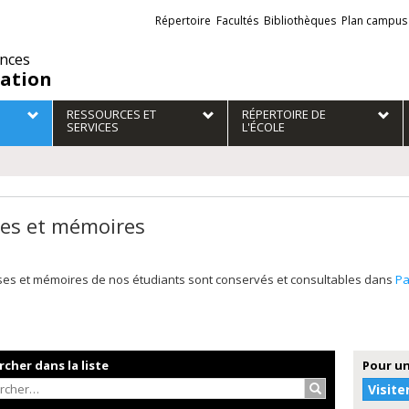
Liens
Répertoire
Facultés
Bibliothèques
Plan campus
externes
ences
ation
RESSOURCES ET
RÉPERTOIRE DE
SERVICES
L'ÉCOLE
es et mémoires
ses et mémoires de nos étudiants sont conservés et consultables dans
P
cher dans la liste
Pour un
Rechercher…
Visite