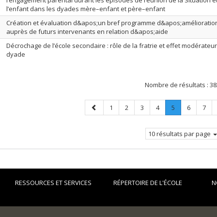
l’engagement parental durant les épisodes de réunion de la Situation é
l’enfant dans les dyades mère–enfant et père–enfant
Création et évaluation d&apos;un bref programme d&apos;amélioratio
auprès de futurs intervenants en relation d&apos;aide
Décrochage de l’école secondaire : rôle de la fratrie et effet modérateur
dyade
Nombre de résultats :
38
Page
Page
Page
Page
Page
Page
.
Page
Page
1
2
3
4
5
6
7
précédente
Page
courante.
10 résultats par page
RESSOURCES ET SERVICES
RÉPERTOIRE DE L'ÉCOLE
N