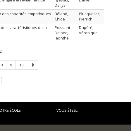
trangère et l’évitement de
Iglesias,
Daniel
Dailys
n des capacités empathiques
Béland,
Plusquellec,
Chloé
Pierrich
 des caractéristiques de la
Poissant-
Dupéré,
Dolbec,
Véronique
Jacinthe
2
Page
Page
Page
Page
8
9
10
suivante
OTRE ÉCOLE
VOUS ÊTES...