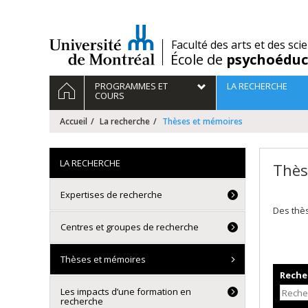
Passer
au
contenu
/
Faculté des arts et des sci
École de
psychoéduc
Navigation
ACCUEIL
PROGRAMMES ET
LA RECHERCHE
principale
COURS
Accueil
La recherche
Thèses et mémoires
LA RECHERCHE
Thès
Expertises de recherche
Des thè
Centres et groupes de recherche
Thèses et mémoires
Recher
Les impacts d’une formation en
recherche