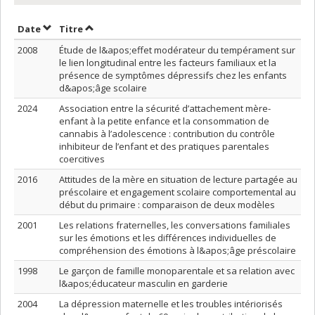
Trier par date en ordre décroissant
Trier par titre en ordre décroissant
Date
Titre
2008
Étude de l&apos;effet modérateur du tempérament sur
le lien longitudinal entre les facteurs familiaux et la
présence de symptômes dépressifs chez les enfants
d&apos;âge scolaire
2024
Association entre la sécurité d’attachement mère-
enfant à la petite enfance et la consommation de
cannabis à l’adolescence : contribution du contrôle
inhibiteur de l’enfant et des pratiques parentales
coercitives
2016
Attitudes de la mère en situation de lecture partagée au
préscolaire et engagement scolaire comportemental au
début du primaire : comparaison de deux modèles
2001
Les relations fraternelles, les conversations familiales
sur les émotions et les différences individuelles de
compréhension des émotions à l&apos;âge préscolaire
1998
Le garçon de famille monoparentale et sa relation avec
l&apos;éducateur masculin en garderie
2004
La dépression maternelle et les troubles intériorisés