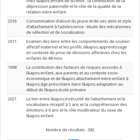
chez l&apos;enfant de 60 mois : la contribution de la
dépression paternelle et le rôle de la qualité de la
relation mère-enfant
2016
Consommation d’alcool du jeune et de ses amis et style
d’attachement à l’adolescence : étude des mécanismes
de sélection et de socialisation
2011
Examen des liens entre les comportements de soutien
affectif maternel et les profils d&apos;apprentissage
en contexte de prise de décisions affectives chez les
enfants de 48 mois
1998
La contribution des facteurs de risques associés à
l&apos;enfant, aux parents et au contexte socio-
économique et de l&apos;attachement mère-enfant à
l&apos;âge préscolaire dans l&apos;adaptation au
début de l&apos;école primaire
2021
Le lien entre l&apos;insécurité de l’attachement et le
vocabulaire réceptif à 5 ans et la compréhension des
émotions à 6 ans et le rôle modérateur du sexe de
l&apos;enfant
Nombre de résultats :
382