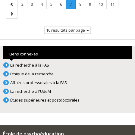
Page
Page
Page
Page
Page
Page
Page
.
Page
Page
Page
Page
2
3
4
5
6
7
8
9
10
11
précédente
Page
Page
courante.
suivante
10 résultats par page
Liens connexes
La recherche à la FAS
Éthique de la recherche
Affaires professorales à la FAS
La recherche à l'UdeM
Études supérieures et postdoctorales
École de psychoéducation