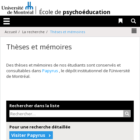
Passer
au
/
École de
psychoéducation
contenu
Liens 
R
Menu
N
Accueil
La recherche
Thèses et mémoires
Thèses et mémoires
Des thèses et mémoires de nos étudiants sont conservés et
consultables dans
Papyrus
, le dépôt institutionnel de l’Université
de Montréal.
Rechercher dans la liste
Recher
Pour une recherche détaillée
Visiter Papyrus