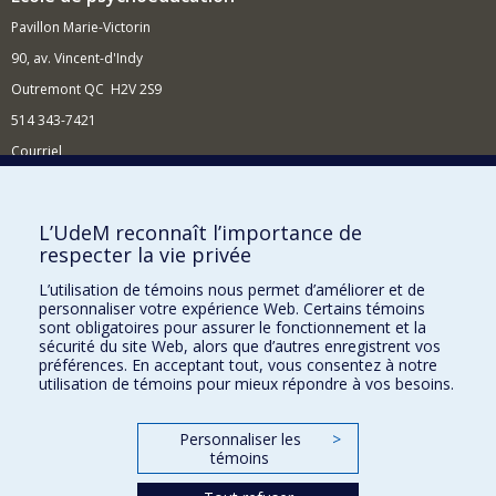
Pavillon Marie-Victorin
90, av. Vincent-d'Indy
Outremont QC H2V 2S9
514 343-7421
Courriel
Nouvelles
Comment soutenir l'École?
L’UdeM reconnaît l’importance de
respecter la vie privée
BESOIN D'AIDE?
L’utilisation de témoins nous permet d’améliorer et de
Plan du site
personnaliser votre expérience Web. Certains témoins
Signaler une erreur
sont obligatoires pour assurer le fonctionnement et la
sécurité du site Web, alors que d’autres enregistrent vos
Accessibilité
préférences. En acceptant tout, vous consentez à notre
utilisation de témoins pour mieux répondre à vos besoins.
FACULTÉ DES ARTS ET DES SCIENCES
Nos départements et écoles
Personnaliser les
>
témoins
Nos centres d'études