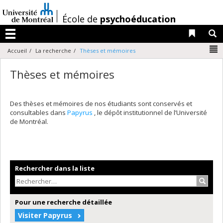
Passer
au
/
École de
psychoéducation
contenu
Liens 
R
Menu
N
Accueil
La recherche
Thèses et mémoires
Thèses et mémoires
Des thèses et mémoires de nos étudiants sont conservés et
consultables dans
Papyrus
, le dépôt institutionnel de l’Université
de Montréal.
Rechercher dans la liste
Recher
Pour une recherche détaillée
Visiter Papyrus