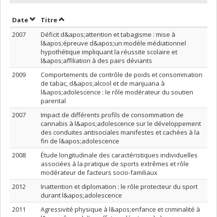
Trier par date en ordre croissant
Trier par titre en ordre croissant
Date
Titre
2007
Déficit d&apos;attention et tabagisme : mise à
l&apos;épreuve d&apos;un modèle médiationnel
hypothétique impliquant la réussite scolaire et
l&apos;affiliation à des pairs déviants
2009
Comportements de contrôle de poids et consommation
de tabac, d&apos;alcool et de marijuana à
l&apos;adolescence : le rôle modérateur du soutien
parental
2007
Impact de différents profils de consommation de
cannabis à l&apos;adolescence sur le développement
des conduites antisociales manifestes et cachées à la
fin de l&apos;adolescence
2008
Étude longitudinale des caractéristiques individuelles
associées à la pratique de sports extrêmes et rôle
modérateur de facteurs socio-familiaux
2012
Inattention et diplomation : le rôle protecteur du sport
durant l&apos;adolescence
2011
Agressivité physique à l&apos;enfance et criminalité à