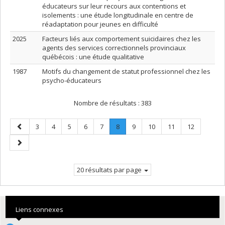
éducateurs sur leur recours aux contentions et
isolements : une étude longitudinale en centre de
réadaptation pour jeunes en difficulté
2025
Facteurs liés aux comportement suicidaires chez les
agents des services correctionnels provinciaux
québécois : une étude qualitative
1987
Motifs du changement de statut professionnel chez les
psycho-éducateurs
Nombre de résultats :
383
Page
Page
Page
Page
Page
Page
Page
.
Page
Page
Page
Page
3
4
5
6
7
8
9
10
11
12
précédente
Page
Page
courante.
suivante
20 résultats par page
Liens connexes