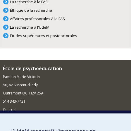
La recherche à la FAS
Éthique de la recherche
Affaires professorales à la FAS
La recherche à l'UdeM
Études supérieures et postdoctorales
École de psychoéducation
Pavillon Marie-Victorin
90, av. Vincent-d'Indy
Outremont QC H2V 2S9
514 343-7421
Courriel
Nouvelles
Comment soutenir l'École?