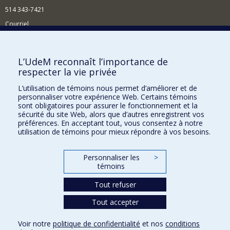
514 343-7421
Courriel
Nouvelles
Comment soutenir l'École?
L’UdeM reconnaît l’importance de
respecter la vie privée
BESOIN D'AIDE?
L’utilisation de témoins nous permet d’améliorer et de
Plan du site
personnaliser votre expérience Web. Certains témoins
Signaler une erreur
sont obligatoires pour assurer le fonctionnement et la
sécurité du site Web, alors que d’autres enregistrent vos
Accessibilité
préférences. En acceptant tout, vous consentez à notre
utilisation de témoins pour mieux répondre à vos besoins.
FACULTÉ DES ARTS ET DES SCIENCES
Nos départements et écoles
Personnaliser les
>
témoins
Nos centres d'études
Tout refuser
Nos programmes et cours
Tout accepter
Confidentialité
Voir notre
politique de confidentialité
et nos
conditions