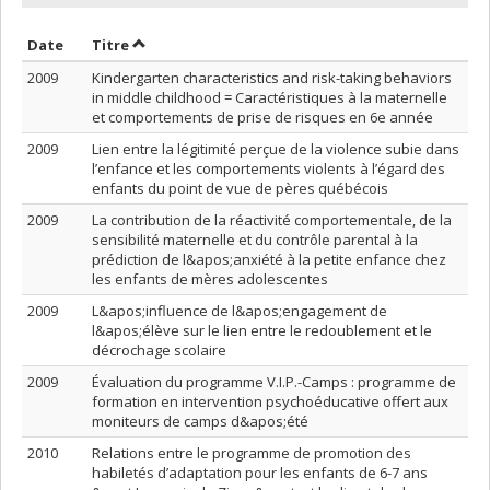
Trier par date en ordre décroissant
Trier par titre en ordre décroissant
Date
Titre
2009
Kindergarten characteristics and risk-taking behaviors
in middle childhood = Caractéristiques à la maternelle
et comportements de prise de risques en 6e année
2009
Lien entre la légitimité perçue de la violence subie dans
l’enfance et les comportements violents à l’égard des
enfants du point de vue de pères québécois
2009
La contribution de la réactivité comportementale, de la
sensibilité maternelle et du contrôle parental à la
prédiction de l&apos;anxiété à la petite enfance chez
les enfants de mères adolescentes
2009
L&apos;influence de l&apos;engagement de
l&apos;élève sur le lien entre le redoublement et le
décrochage scolaire
2009
Évaluation du programme V.I.P.-Camps : programme de
formation en intervention psychoéducative offert aux
moniteurs de camps d&apos;été
2010
Relations entre le programme de promotion des
habiletés d’adaptation pour les enfants de 6-7 ans