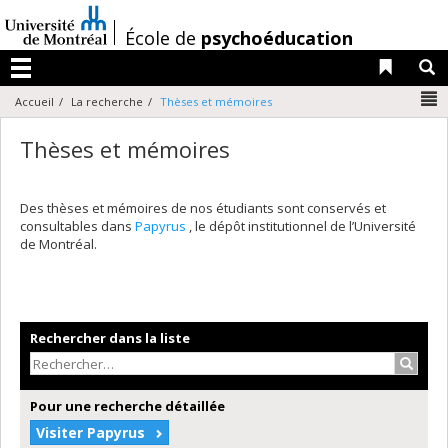
Passer
au
/
École de
psychoéducation
contenu
Liens 
R
Menu
N
Accueil
La recherche
Thèses et mémoires
Thèses et mémoires
Des thèses et mémoires de nos étudiants sont conservés et
consultables dans
Papyrus
, le dépôt institutionnel de l’Université
de Montréal.
Rechercher dans la liste
Recher
Pour une recherche détaillée
Visiter Papyrus