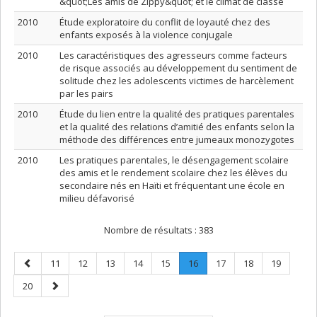
&quot;Les amis de Zippy&quot; et le climat de classe
2010
Étude exploratoire du conflit de loyauté chez des
enfants exposés à la violence conjugale
2010
Les caractéristiques des agresseurs comme facteurs
de risque associés au développement du sentiment de
solitude chez les adolescents victimes de harcèlement
par les pairs
2010
Étude du lien entre la qualité des pratiques parentales
et la qualité des relations d’amitié des enfants selon la
méthode des différences entre jumeaux monozygotes
2010
Les pratiques parentales, le désengagement scolaire
des amis et le rendement scolaire chez les élèves du
secondaire nés en Haïti et fréquentant une école en
milieu défavorisé
Nombre de résultats :
383
Page
Page
Page
Page
Page
Page
Page
.
Page
Page
Page
11
12
13
14
15
16
17
18
19
précédente
Page
Page
Page
20
courante.
suivante