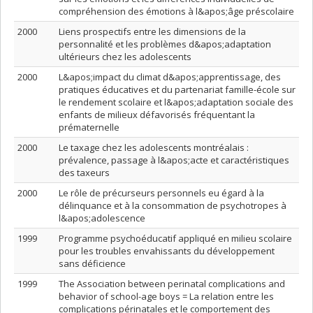
compréhension des émotions à l&apos;âge préscolaire
2000
Liens prospectifs entre les dimensions de la
personnalité et les problèmes d&apos;adaptation
ultérieurs chez les adolescents
2000
L&apos;impact du climat d&apos;apprentissage, des
pratiques éducatives et du partenariat famille-école sur
le rendement scolaire et l&apos;adaptation sociale des
enfants de milieux défavorisés fréquentant la
prématernelle
2000
Le taxage chez les adolescents montréalais :
prévalence, passage à l&apos;acte et caractéristiques
des taxeurs
2000
Le rôle de précurseurs personnels eu égard à la
délinquance et à la consommation de psychotropes à
l&apos;adolescence
1999
Programme psychoéducatif appliqué en milieu scolaire
pour les troubles envahissants du développement
sans déficience
1999
The Association between perinatal complications and
behavior of school-age boys = La relation entre les
complications périnatales et le comportement des