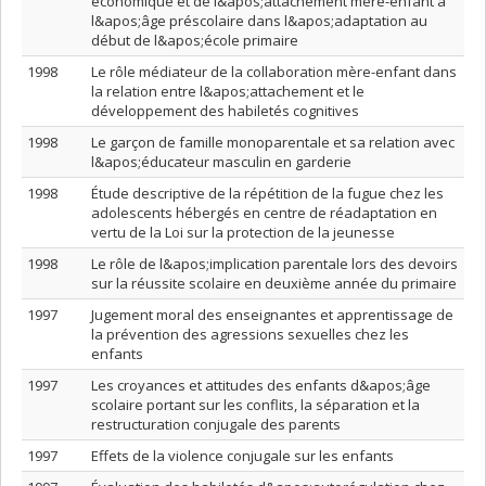
économique et de l&apos;attachement mère-enfant à
l&apos;âge préscolaire dans l&apos;adaptation au
début de l&apos;école primaire
1998
Le rôle médiateur de la collaboration mère-enfant dans
la relation entre l&apos;attachement et le
développement des habiletés cognitives
1998
Le garçon de famille monoparentale et sa relation avec
l&apos;éducateur masculin en garderie
1998
Étude descriptive de la répétition de la fugue chez les
adolescents hébergés en centre de réadaptation en
vertu de la Loi sur la protection de la jeunesse
1998
Le rôle de l&apos;implication parentale lors des devoirs
sur la réussite scolaire en deuxième année du primaire
1997
Jugement moral des enseignantes et apprentissage de
la prévention des agressions sexuelles chez les
enfants
1997
Les croyances et attitudes des enfants d&apos;âge
scolaire portant sur les conflits, la séparation et la
restructuration conjugale des parents
1997
Effets de la violence conjugale sur les enfants