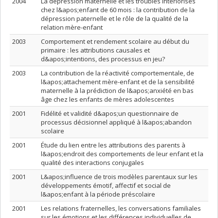
2004
La dépression maternelle et les troubles intériorisés
chez l&apos;enfant de 60 mois : la contribution de la
dépression paternelle et le rôle de la qualité de la
relation mère-enfant
2003
Comportement et rendement scolaire au début du
primaire : les attributions causales et
d&apos;intentions, des processus en jeu?
2003
La contribution de la réactivité comportementale, de
l&apos;attachement mère-enfant et de la sensibilité
maternelle à la prédiction de l&apos;anxiété en bas
âge chez les enfants de mères adolescentes
2001
Fidélité et validité d&apos;un questionnaire de
processus décisionnel appliqué à l&apos;abandon
scolaire
2001
Étude du lien entre les attributions des parents à
l&apos;endroit des comportements de leur enfant et la
qualité des interactions conjugales
2001
L&apos;influence de trois modèles parentaux sur les
développements émotif, affectif et social de
l&apos;enfant à la période préscolaire
2001
Les relations fraternelles, les conversations familiales
sur les émotions et les différences individuelles de