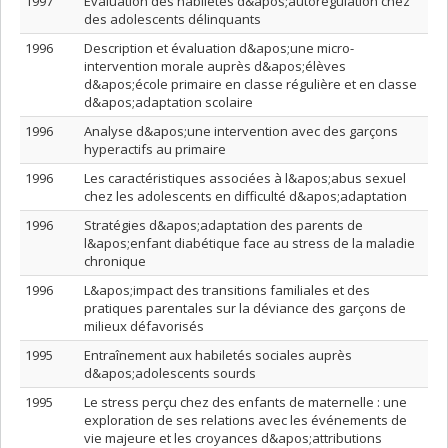
1997
Évaluation des habiletés d&apos;autorégulation chez
des adolescents délinquants
1996
Description et évaluation d&apos;une micro-
intervention morale auprès d&apos;élèves
d&apos;école primaire en classe régulière et en classe
d&apos;adaptation scolaire
1996
Analyse d&apos;une intervention avec des garçons
hyperactifs au primaire
1996
Les caractéristiques associées à l&apos;abus sexuel
chez les adolescents en difficulté d&apos;adaptation
1996
Stratégies d&apos;adaptation des parents de
l&apos;enfant diabétique face au stress de la maladie
chronique
1996
L&apos;impact des transitions familiales et des
pratiques parentales sur la déviance des garçons de
milieux défavorisés
1995
Entraînement aux habiletés sociales auprès
d&apos;adolescents sourds
1995
Le stress perçu chez des enfants de maternelle : une
exploration de ses relations avec les événements de
vie majeure et les croyances d&apos;attributions