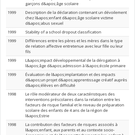
garçons d&apos;âge scolaire
1999
Description de la déclaration contenant un dévoilement
chez l&apos;enfant d&apos;âge scolaire victime
d&apos;abus sexuel
1999
Stability of a school dropout classification
1999
Différences entre les pères et les mères dans le type
de relation affective entretenue avec leur fille ou leur
fils
1999
L&apos;impact développemental de la dérogation à
l&apos;âge d&apos;admission à l&apos;école primaire
1999
Évaluation de l&apos;implantation et des impacts
d&apos;un projet d&apos;apprentissage créatif auprès
d&apos;élèves en difficulté
1998
Le rôle modérateur de deux caractéristiques des
interventions préscolaires dans la relation entre les
facteurs de risque familial et le niveau de préparation
scolaire des enfants de 4 ans de la région de
l&apos;Estrie
1998
La contribution des facteurs de risques associés à
l&apos;enfant, aux parents et au contexte socio-