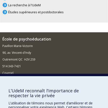
La recherche à l'UdeM
Études supérieures et postdoctorales
École de psychoéducation
Pavillon Marie-Victorin
90, av. Vincent-d'Indy
Outremont QC H2V 2S9
514 343-7421
Courriel
Nouvelles
Comment soutenir l'École?
L’UdeM reconnaît l’importance de
respecter la vie privée
BESOIN D'AIDE?
L’utilisation de témoins nous permet d’améliorer et de
Plan du site
personnaliser votre expérience Web. Certains témoins