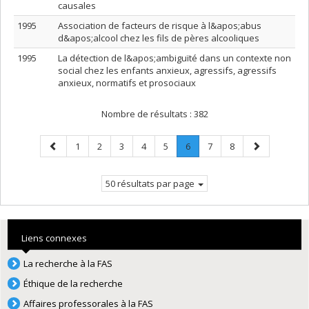
causales
1995
Association de facteurs de risque à l&apos;abus
d&apos;alcool chez les fils de pères alcooliques
1995
La détection de l&apos;ambiguïté dans un contexte non
social chez les enfants anxieux, agressifs, agressifs
anxieux, normatifs et prosociaux
Nombre de résultats :
382
Page
Page
Page
Page
Page
Page
Page
.
Page
Page
Page
1
2
3
4
5
6
7
8
précédente
Page
suivante
courante.
50 résultats par page
Liens connexes
La recherche à la FAS
Éthique de la recherche
Affaires professorales à la FAS