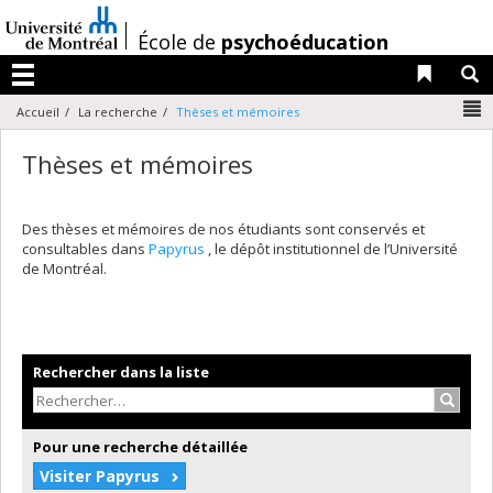
Passer
au
/
École de
psychoéducation
contenu
Liens 
R
Menu
N
Accueil
La recherche
Thèses et mémoires
Thèses et mémoires
Des thèses et mémoires de nos étudiants sont conservés et
consultables dans
Papyrus
, le dépôt institutionnel de l’Université
de Montréal.
Rechercher dans la liste
Recher
Pour une recherche détaillée
Visiter Papyrus