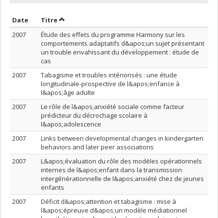
Trier par date en ordre croissant
Trier par titre en ordre croissant
Date
Titre
2007
Étude des effets du programme Harmony sur les
comportements adaptatifs d&apos;un sujet présentant
un trouble envahissant du développement : étude de
cas
2007
Tabagisme et troubles intériorisés : une étude
longitudinale-prospective de l&apos;enfance à
l&apos;âge adulte
2007
Le rôle de l&apos;anxiété sociale comme facteur
prédicteur du décrochage scolaire à
l&apos;adolescence
2007
Links between developmental changes in kindergarten
behaviors and later peer associations
2007
L&apos;évaluation du rôle des modèles opérationnels
internes de l&apos;enfant dans la transmission
intergénérationnelle de l&apos;anxiété chez de jeunes
enfants
2007
Déficit d&apos;attention et tabagisme : mise à
l&apos;épreuve d&apos;un modèle médiationnel