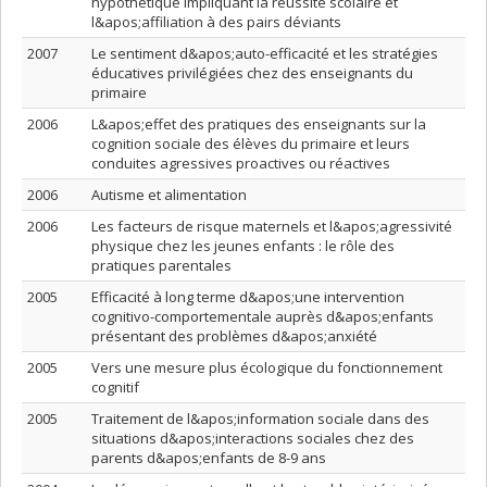
hypothétique impliquant la réussite scolaire et
l&apos;affiliation à des pairs déviants
2007
Le sentiment d&apos;auto-efficacité et les stratégies
éducatives privilégiées chez des enseignants du
primaire
2006
L&apos;effet des pratiques des enseignants sur la
cognition sociale des élèves du primaire et leurs
conduites agressives proactives ou réactives
2006
Autisme et alimentation
2006
Les facteurs de risque maternels et l&apos;agressivité
physique chez les jeunes enfants : le rôle des
pratiques parentales
2005
Efficacité à long terme d&apos;une intervention
cognitivo-comportementale auprès d&apos;enfants
présentant des problèmes d&apos;anxiété
2005
Vers une mesure plus écologique du fonctionnement
cognitif
2005
Traitement de l&apos;information sociale dans des
situations d&apos;interactions sociales chez des
parents d&apos;enfants de 8-9 ans