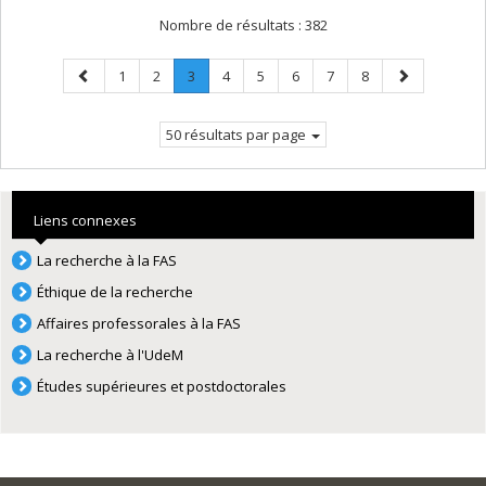
Nombre de résultats :
382
Page
Page
Page
Page
.
Page
Page
Page
Page
Page
Page
1
2
3
4
5
6
7
8
précédente
Page
suivante
courante.
50 résultats par page
Liens connexes
La recherche à la FAS
Éthique de la recherche
Affaires professorales à la FAS
La recherche à l'UdeM
Études supérieures et postdoctorales