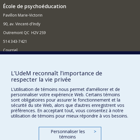
École de psychoéducation
Pavillon Marie-Victorin
90, av. Vincent-d'Indy
Outremont QC H2V 2S9
514 343-7421
Courriel
Nouvelles
Comment soutenir l'École?
L’UdeM reconnaît l’importance de
respecter la vie privée
BESOIN D'AIDE?
L’utilisation de témoins nous permet d’améliorer et de
Plan du site
personnaliser votre expérience Web. Certains témoins
Signaler une erreur
sont obligatoires pour assurer le fonctionnement et la
sécurité du site Web, alors que d’autres enregistrent vos
Accessibilité
préférences. En acceptant tout, vous consentez à notre
utilisation de témoins pour mieux répondre à vos besoins.
FACULTÉ DES ARTS ET DES SCIENCES
Nos départements et écoles
Personnaliser les
>
témoins
Nos centres d'études