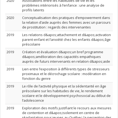
2020
Associations entre les habitudes de vie et les
problèmes intériorisés à l’enfance : une analyse de
profils latents
2020
Conceptualisation des pratiques d’empowerment dans
la relation d’aide auprès des femmes avec un parcours
de prostitution : regards des intervenantes
2019
Les relations d&apos;attachement et d&apos;activation
parent-enfant et l’anxiété chez les enfants d&apos;âge
préscolaire
2019
Création et évaluation d&apos;un bref programme
d&apos;amélioration des capacités empathiques
auprès de futurs intervenants en relation d&apos;aide
2019
Lien entre l’exposition à différents types de stresseurs
proximaux et le décrochage scolaire : modération en
fonction du genre
2019
Le rôle de l’activité physique et la sédentarité en âge
préscolaire sur les habitudes de vie, le rendement
scolaire et le développement psychosocial au début de
l’adolescence
2019
Exploration des motifs justifiant le recours aux mesures
de contention et d&apos;isolement en centre de
réadaptation pour jeunes au Québec: la perception des