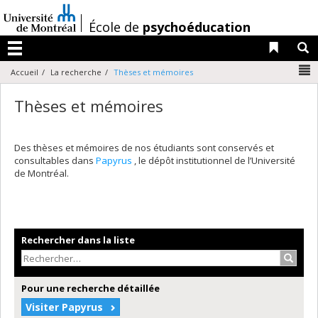
Passer
au
/
École de
psychoéducation
contenu
Liens 
R
Menu
N
Accueil
La recherche
Thèses et mémoires
Thèses et mémoires
Des thèses et mémoires de nos étudiants sont conservés et
consultables dans
Papyrus
, le dépôt institutionnel de l’Université
de Montréal.
Rechercher dans la liste
Recher
Pour une recherche détaillée
Visiter Papyrus