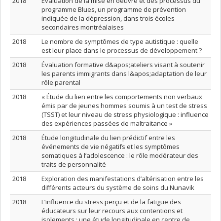
2018
Évaluation de la mise en oeuvre et des processus du
programme Blues, un programme de prévention
indiquée de la dépression, dans trois écoles
secondaires montréalaises
2018
Le nombre de symptômes de type autistique : quelle
est leur place dans le processus de développement ?
2018
Évaluation formative d&apos;ateliers visant à soutenir
les parents immigrants dans l&apos;adaptation de leur
rôle parental
2018
« Étude du lien entre les comportements non verbaux
émis par de jeunes hommes soumis à un test de stress
(TSST) et leur niveau de stress physiologique : influence
des expériences passées de maltraitance »
2018
Étude longitudinale du lien prédictif entre les
événements de vie négatifs et les symptômes
somatiques à l’adolescence : le rôle modérateur des
traits de personnalité
2018
Exploration des manifestations d’altérisation entre les
différents acteurs du système de soins du Nunavik
2018
L’influence du stress perçu et de la fatigue des
éducateurs sur leur recours aux contentions et
isolements : une étude longitudinale en centre de