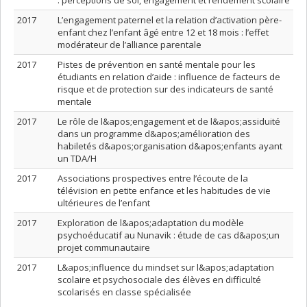
: perceptions de soi, engagement et rendement scolaire
2017
L’engagement paternel et la relation d’activation père-
enfant chez l’enfant âgé entre 12 et 18 mois : l’effet
modérateur de l’alliance parentale
2017
Pistes de prévention en santé mentale pour les
étudiants en relation d’aide : influence de facteurs de
risque et de protection sur des indicateurs de santé
mentale
2017
Le rôle de l&apos;engagement et de l&apos;assiduité
dans un programme d&apos;amélioration des
habiletés d&apos;organisation d&apos;enfants ayant
un TDA/H
2017
Associations prospectives entre l’écoute de la
télévision en petite enfance et les habitudes de vie
ultérieures de l’enfant
2017
Exploration de l&apos;adaptation du modèle
psychoéducatif au Nunavik : étude de cas d&apos;un
projet communautaire
2017
L&apos;influence du mindset sur l&apos;adaptation
scolaire et psychosociale des élèves en difficulté
scolarisés en classe spécialisée