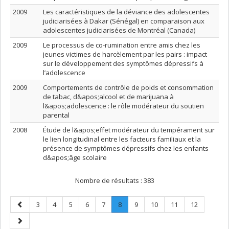
2009
Les caractéristiques de la déviance des adolescentes
judiciarisées à Dakar (Sénégal) en comparaison aux
adolescentes judiciarisées de Montréal (Canada)
2009
Le processus de co-rumination entre amis chez les
jeunes victimes de harcèlement par les pairs : impact
sur le développement des symptômes dépressifs à
l’adolescence
2009
Comportements de contrôle de poids et consommation
de tabac, d&apos;alcool et de marijuana à
l&apos;adolescence : le rôle modérateur du soutien
parental
2008
Étude de l&apos;effet modérateur du tempérament sur
le lien longitudinal entre les facteurs familiaux et la
présence de symptômes dépressifs chez les enfants
d&apos;âge scolaire
Nombre de résultats :
383
Page
Page
Page
Page
Page
Page
Page
.
Page
Page
Page
Page
3
4
5
6
7
8
9
10
11
12
précédente
Page
Page
courante.