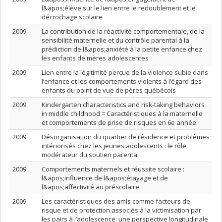
l&apos;élève sur le lien entre le redoublement et le
décrochage scolaire
2009
La contribution de la réactivité comportementale, de la
sensibilité maternelle et du contrôle parental à la
prédiction de l&apos;anxiété à la petite enfance chez
les enfants de mères adolescentes
2009
Lien entre la légitimité perçue de la violence subie dans
l’enfance et les comportements violents à l’égard des
enfants du point de vue de pères québécois
2009
Kindergarten characteristics and risk-taking behaviors
in middle childhood = Caractéristiques à la maternelle
et comportements de prise de risques en 6e année
2009
Désorganisation du quartier de résidence et problèmes
intériorisés chez les jeunes adolescents : le rôle
modérateur du soutien parental
2009
Comportements maternels et réussite scolaire :
l&apos;influence de l&apos;étayage et de
l&apos;affectivité au préscolaire
2009
Les caractéristiques des amis comme facteurs de
risque et de protection associés à la victimisation par
les pairs à l’adolescence: une perspective longitudinale