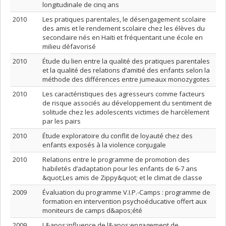
longitudinale de cinq ans
2010
Les pratiques parentales, le désengagement scolaire
des amis et le rendement scolaire chez les élèves du
secondaire nés en Haïti et fréquentant une école en
milieu défavorisé
2010
Étude du lien entre la qualité des pratiques parentales
et la qualité des relations d’amitié des enfants selon la
méthode des différences entre jumeaux monozygotes
2010
Les caractéristiques des agresseurs comme facteurs
de risque associés au développement du sentiment de
solitude chez les adolescents victimes de harcèlement
par les pairs
2010
Étude exploratoire du conflit de loyauté chez des
enfants exposés à la violence conjugale
2010
Relations entre le programme de promotion des
habiletés d’adaptation pour les enfants de 6-7 ans
&quot;Les amis de Zippy&quot; et le climat de classe
2009
Évaluation du programme V.I.P.-Camps : programme de
formation en intervention psychoéducative offert aux
moniteurs de camps d&apos;été
2009
L&apos;influence de l&apos;engagement de