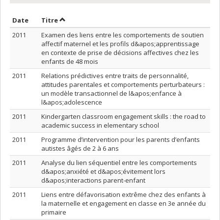
Trier par date en ordre croissant
Trier par titre en ordre croissant
Date
Titre
2011
Examen des liens entre les comportements de soutien
affectif maternel et les profils d&apos;apprentissage
en contexte de prise de décisions affectives chez les
enfants de 48 mois
2011
Relations prédictives entre traits de personnalité,
attitudes parentales et comportements perturbateurs :
un modèle transactionnel de l&apos;enfance à
l&apos;adolescence
2011
Kindergarten classroom engagement skills : the road to
academic success in elementary school
2011
Programme d’intervention pour les parents d’enfants
autistes âgés de 2 à 6 ans
2011
Analyse du lien séquentiel entre les comportements
d&apos;anxiété et d&apos;évitement lors
d&apos;interactions parent-enfant
2011
Liens entre défavorisation extrême chez des enfants à
la maternelle et engagement en classe en 3e année du
primaire