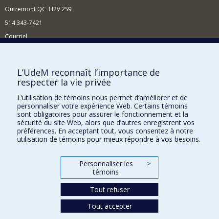
Outremont QC H2V 2S9
514 343-7421
Courriel
Nouvelles
Comment soutenir l'École?
L’UdeM reconnaît l’importance de
respecter la vie privée
BESOIN D'AIDE?
L’utilisation de témoins nous permet d’améliorer et de
Plan du site
personnaliser votre expérience Web. Certains témoins
Signaler une erreur
sont obligatoires pour assurer le fonctionnement et la
sécurité du site Web, alors que d’autres enregistrent vos
Accessibilité
préférences. En acceptant tout, vous consentez à notre
utilisation de témoins pour mieux répondre à vos besoins.
FACULTÉ DES ARTS ET DES SCIENCES
Nos départements et écoles
Personnaliser les
>
témoins
Nos centres d'études
Tout refuser
Nos programmes et cours
Tout accepter