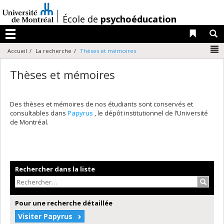
Passer
au
/
École de
psychoéducation
contenu
Liens 
R
Menu
N
Accueil
La recherche
Thèses et mémoires
Thèses et mémoires
Des thèses et mémoires de nos étudiants sont conservés et
consultables dans
Papyrus
, le dépôt institutionnel de l’Université
de Montréal.
Rechercher dans la liste
Recher
Pour une recherche détaillée
Visiter Papyrus