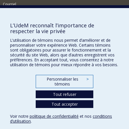
Courriel
Nouvelles
Comment soutenir l'École?
L’UdeM reconnaît l’importance de
respecter la vie privée
BESOIN D'AIDE?
L’utilisation de témoins nous permet d’améliorer et de
Plan du site
personnaliser votre expérience Web. Certains témoins
Signaler une erreur
sont obligatoires pour assurer le fonctionnement et la
sécurité du site Web, alors que d’autres enregistrent vos
Accessibilité
préférences. En acceptant tout, vous consentez à notre
utilisation de témoins pour mieux répondre à vos besoins.
FACULTÉ DES ARTS ET DES SCIENCES
Nos départements et écoles
Personnaliser les
>
témoins
Nos centres d'études
Tout refuser
Nos programmes et cours
Tout accepter
Confidentialité
Voir notre
politique de confidentialité
et nos
conditions
Conditions d’utilisation
d’utilisation
.
Paramètres des témoins