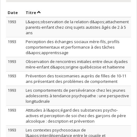
Trier par date en ordre croissant
Trier par titre en ordre croissant
Date
Titre
1993
L&apos;observation de la relation d&apos;attachement
parents-enfant chez cinq sujets autistes âgés de 2 à 5
ans
1993
Perception des échanges sociaux mère-fils, profils
comportementaux et performance à des tâches
d&apos;apprentissage
1993
Observation de rencontres initiales entre deux dyades
mère-enfant d&apos;origine québécoise et haïtienne
1993
Prévention des toxicomanies auprès de filles de 10-11
ans présentant des problèmes de comportement
1993
Les comportements de persévérance chez les jeunes
adolescents à tendance psychopathe : une perspective
longitudinale
1993
Attitudes à l&apos;égard des substances psycho-
actives et perception de soi chez des garçons de père
alcoolique : description et prévention
1993
Les contextes psychosociaux de
l&apos;interdépendance entre le couple et