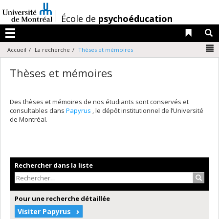
Passer
au
/
École de
psychoéducation
contenu
Liens 
R
Menu
N
Accueil
La recherche
Thèses et mémoires
Thèses et mémoires
Des thèses et mémoires de nos étudiants sont conservés et
consultables dans
Papyrus
, le dépôt institutionnel de l’Université
de Montréal.
Rechercher dans la liste
Recher
Pour une recherche détaillée
Visiter Papyrus