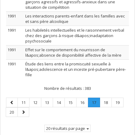
garçons agressifs et agressifs-anxieux dans une
situation de compétition
1991
Les interactions parents-enfant dans les familles avec
et sans père alcoolique
1991
Les habiletés intellectuelles et le raisonnement verbal
chez des garçons à risque d&apos;inadaptation
psychosociale
1991
Effet sur le comportement du nourrisson de
l&apos;absence de disponibilité affective de la mère
1991
Étude des liens entre la promiscuité sexuelle à
l&apos;adolescence et un inceste pré-pubertaire père-
fille
Nombre de résultats :
383
Page
Page
Page
Page
Page
Page
Page
Page
.
Page
Page
11
12
13
14
15
16
17
18
19
précédente
Page
Page
Page
20
courante.
suivante
20 résultats par page