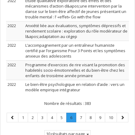
2022
Étude qualitative exploratoire des effets et des
mécanismes d’action d&apos;une intervention par la
danse sur le bien-être affectif de jeunes présentant un
trouble mental : l’ «effet» Go with the flow
2022
Anxiété liée aux évaluations, symptômes dépressifs et
rendement scolaire : exploration du rôle modérateur de
l&apos;adaptation au cégep
2022
L’accompagnement par un entraîneur humaniste
certifié par l’organisme Pour 3 Points et les symptômes
anxieux des adolescents
2022
Programme d’exercices de rire visant la promotion des
habiletés socio-émotionnelles et du bien-être chez les
enfants de troisième année primaire
2022
Le bien-être psychologique en relation d’aide : vers un
modèle empirique intégrateur
Nombre de résultats :
383
Page
Page
Page
Page
Page
Page
Page
.
Page
Page
Page
Page
Page
1
2
3
4
5
6
7
8
9
10
précédente
Page
suivant
courante.
10 résultats par page