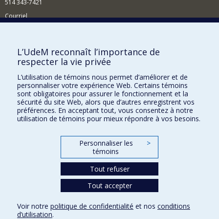
514 343-7421
Courriel
Nouvelles
Comment soutenir l'École?
L’UdeM reconnaît l’importance de
respecter la vie privée
BESOIN D'AIDE?
L’utilisation de témoins nous permet d’améliorer et de
Plan du site
personnaliser votre expérience Web. Certains témoins
Signaler une erreur
sont obligatoires pour assurer le fonctionnement et la
sécurité du site Web, alors que d’autres enregistrent vos
Accessibilité
préférences. En acceptant tout, vous consentez à notre
utilisation de témoins pour mieux répondre à vos besoins.
FACULTÉ DES ARTS ET DES SCIENCES
Nos départements et écoles
Personnaliser les
>
témoins
Nos centres d'études
Tout refuser
Nos programmes et cours
Tout accepter
Confidentialité
Voir notre
politique de confidentialité
et nos
conditions
Conditions d’utilisation
d’utilisation
.