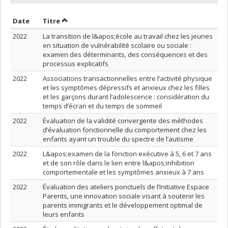
Trier par date en ordre croissant
Trier par titre en ordre croissant
Date
Titre
2022
La transition de l&apos;école au travail chez les jeunes
en situation de vulnérabilité scolaire ou sociale :
examen des déterminants, des conséquences et des
processus explicatifs
2022
Associations transactionnelles entre l’activité physique
et les symptômes dépressifs et anxieux chez les filles
et les garçons durant l’adolescence : considération du
temps d’écran et du temps de sommeil
2022
Évaluation de la validité convergente des méthodes
d’évaluation fonctionnelle du comportement chez les
enfants ayant un trouble du spectre de l’autisme
2022
L&apos;examen de la fonction exécutive à 5, 6 et 7 ans
et de son rôle dans le lien entre l&apos;inhibition
comportementale et les symptômes anxieux à 7 ans
2022
Évaluation des ateliers ponctuels de l’Initiative Espace
Parents, une innovation sociale visant à soutenir les
parents immigrants et le développement optimal de
leurs enfants