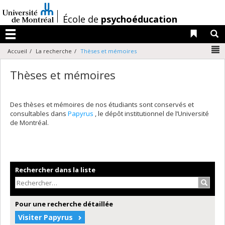
Passer
au
/
École de
psychoéducation
contenu
Liens 
R
Menu
N
Accueil
La recherche
Thèses et mémoires
Thèses et mémoires
Des thèses et mémoires de nos étudiants sont conservés et
consultables dans
Papyrus
, le dépôt institutionnel de l’Université
de Montréal.
Rechercher dans la liste
Recher
Pour une recherche détaillée
Visiter Papyrus