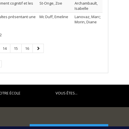
ment cognitif et les
St-Onge, Zoe
Archambault,
Isabelle
ultes présentant une
Mc Duff, Emeline
Lanovaz, Marc;
Morin, Diane
2
Page
Page
Page
Page
14
15
16
suivante
.
OTRE ÉCOLE
VOUS ÊTES...