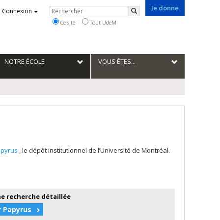
Je donne
Rechercher
Connexion
Rechercher
Ce site
Tout UdeM
NOTRE ÉCOLE
VOUS ÊTES...
apyrus
, le dépôt institutionnel de l’Université de Montréal.
e recherche détaillée
r Papyrus