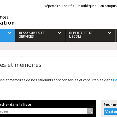
Liens
Répertoire
Facultés
Bibliothèques
Plan campus
externes
ences
ation
RESSOURCES ET
RÉPERTOIRE DE
SERVICES
L'ÉCOLE
es et mémoires
ses et mémoires de nos étudiants sont conservés et consultables dans
P
cher dans la liste
Pour un
Rechercher…
Visite