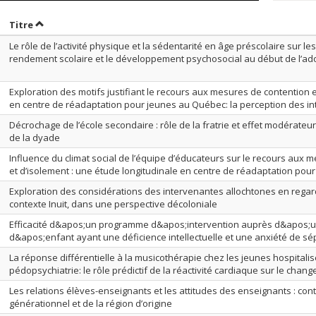
rier par date en ordre croissant
Trier par titre en ordre croissant
Titre
Le rôle de l’activité physique et la sédentarité en âge préscolaire sur le
rendement scolaire et le développement psychosocial au début de l’a
Exploration des motifs justifiant le recours aux mesures de contention
en centre de réadaptation pour jeunes au Québec: la perception des i
Décrochage de l’école secondaire : rôle de la fratrie et effet modérateu
de la dyade
Influence du climat social de l’équipe d’éducateurs sur le recours aux 
et d’isolement : une étude longitudinale en centre de réadaptation pou
Exploration des considérations des intervenantes allochtones en regard
contexte Inuit, dans une perspective décoloniale
Efficacité d&apos;un programme d&apos;intervention auprès d&apos;u
d&apos;enfant ayant une déficience intellectuelle et une anxiété de sé
La réponse différentielle à la musicothérapie chez les jeunes hospitali
pédopsychiatrie: le rôle prédictif de la réactivité cardiaque sur le cha
Les relations élèves-enseignants et les attitudes des enseignants : cont
générationnel et de la région d’origine