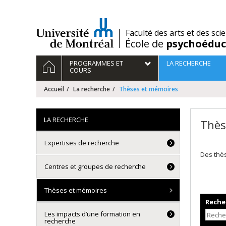
Passer
au
contenu
/
Faculté des arts et des sci
École de
psychoéduc
Navigation
ACCUEIL
PROGRAMMES ET
LA RECHERCHE
principale
COURS
Accueil
La recherche
Thèses et mémoires
LA RECHERCHE
Thès
Expertises de recherche
Des thè
Centres et groupes de recherche
Thèses et mémoires
Recher
Les impacts d’une formation en
recherche