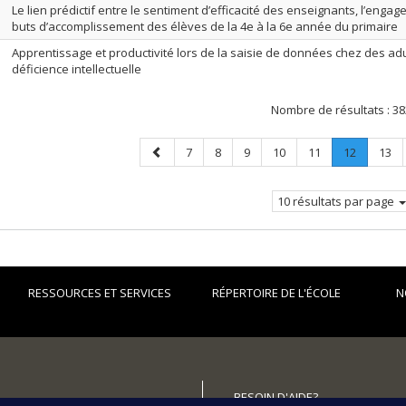
Le lien prédictif entre le sentiment d’efficacité des enseignants, l’engage
buts d’accomplissement des élèves de la 4e à la 6e année du primaire
Apprentissage et productivité lors de la saisie de données chez des ad
déficience intellectuelle
Nombre de résultats :
38
Page
Page
Page
Page
Page
Page
Page
.
Page
7
8
9
10
11
12
13
précédente
Page
courante
10 résultats par page
RESSOURCES ET SERVICES
RÉPERTOIRE DE L'ÉCOLE
N
BESOIN D'AIDE?