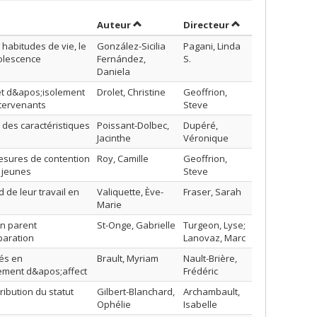
Trier par auteur en ordre croissant
par contributeur 
Auteur
Directeur
s habitudes de vie, le
González-Sicilia
Pagani, Linda
dolescence
Fernández,
S.
Daniela
 et d&apos;isolement
Drolet, Christine
Geoffrion,
ntervenants
Steve
r des caractéristiques
Poissant-Dolbec,
Dupéré,
Jacinthe
Véronique
mesures de contention
Roy, Camille
Geoffrion,
r jeunes
Steve
 de leur travail en
Valiquette, Ève-
Fraser, Sarah
Marie
n parent
St-Onge, Gabrielle
Turgeon, Lyse;
paration
Lanovaz, Marc
sés en
Brault, Myriam
Nault-Brière,
ngement d&apos;affect
Frédéric
ribution du statut
Gilbert-Blanchard,
Archambault,
Ophélie
Isabelle